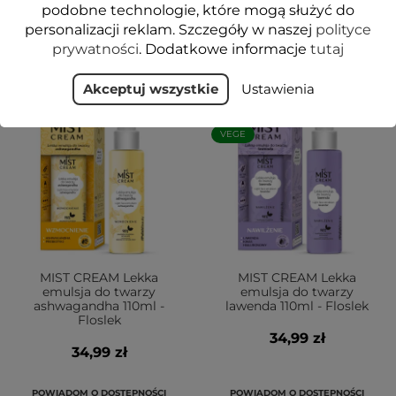
podobne technologie, które mogą służyć do
POWIADOM O DOSTĘPNOŚCI
POWIADOM O DOSTĘPNOŚCI
personalizacji reklam. Szczegóły w naszej
polityce
prywatności
. Dodatkowe informacje
tutaj
Akceptuj wszystkie
Ustawienia
BRAK
PROMOCJA!
VEGE
BRAK
VEGE
MIST CREAM Lekka
MIST CREAM Lekka
emulsja do twarzy
emulsja do twarzy
ashwagandha 110ml -
lawenda 110ml - Floslek
Floslek
34,99 zł
34,99 zł
POWIADOM O DOSTĘPNOŚCI
POWIADOM O DOSTĘPNOŚCI