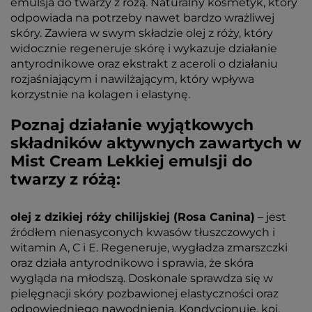
emulsja do twarzy z różą. Naturalny kosmetyk, który
odpowiada na potrzeby nawet bardzo wrażliwej
skóry. Zawiera w swym składzie olej z róży, który
widocznie regeneruje skórę i wykazuje działanie
antyrodnikowe oraz ekstrakt z aceroli o działaniu
rozjaśniającym i nawilżającym, który wpływa
korzystnie na kolagen i elastynę.
Poznaj działanie wyjątkowych
składników aktywnych zawartych w
Mist Cream Lekkiej emulsji do
twarzy z różą:
olej z dzikiej róży chilijskiej (Rosa Canina)
– jest
źródłem nienasyconych kwasów tłuszczowych i
witamin A, C i E. Regeneruje, wygładza zmarszczki
oraz działa antyrodnikowo i sprawia, że skóra
wygląda na młodszą. Doskonale sprawdza się w
pielęgnacji skóry pozbawionej elastyczności oraz
odpowiedniego nawodnienia. Kondycjonuje, koi,