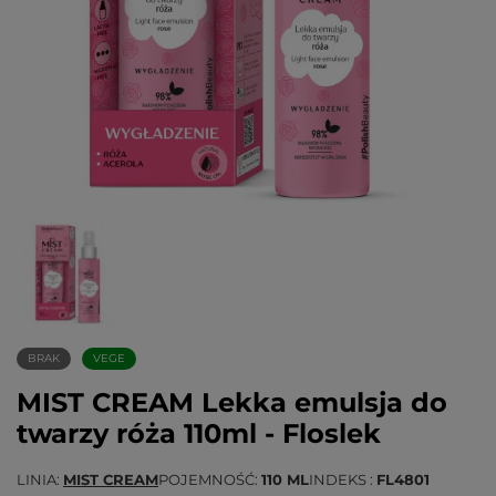
BRAK
VEGE
MIST CREAM Lekka emulsja do
twarzy róża 110ml - Floslek
LINIA
MIST CREAM
POJEMNOŚĆ
110 ML
INDEKS
FL4801