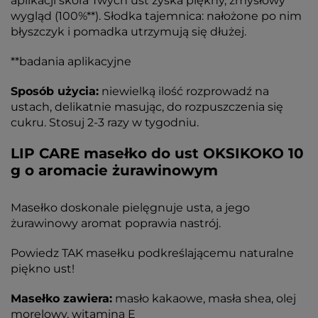
aplikacji skóra Twych ust zyska piękny, zmysłowy
wygląd (100%**). Słodka tajemnica: nałożone po nim
błyszczyk i pomadka utrzymują się dłużej.
**badania aplikacyjne
Sposób użycia:
niewielką ilość rozprowadź na
ustach, delikatnie masując, do rozpuszczenia się
cukru. Stosuj 2-3 razy w tygodniu.
LIP CARE masełko do ust OKSIKOKO 10
g o aromacie żurawinowym
Masełko doskonale pielęgnuje usta, a jego
żurawinowy aromat poprawia nastrój.
Powiedz TAK masełku podkreślającemu naturalne
piękno ust!
Masełko zawiera:
masło kakaowe, masła shea, olej
morelowy, witamina E