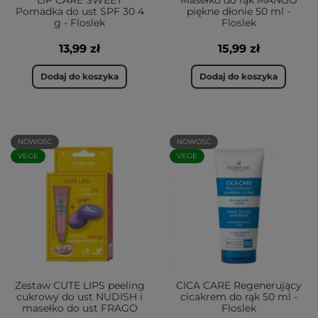
LIP CARE SWEET
Masełko do rąk MANGO
Pomadka do ust SPF 30 4
piękne dłonie 50 ml -
g - Floslek
Floslek
13,99 zł
15,99 zł
Dodaj do koszyka
Dodaj do koszyka
NOWOŚĆ
NOWOŚĆ
VEGE
VEGE
Zestaw CUTE LIPS peeling
CICA CARE Regenerujący
cukrowy do ust NUDISH i
cicakrem do rąk 50 ml -
masełko do ust FRAGO
Floslek