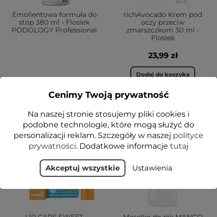
Emolientowa formuła do
richAvocado Krem pod
stóp 380 ml - Floslek
oczy przeciw
PODOLOGY Professional
zmarszczkom 30 ml -
Floslek
23,99 zł
Dodaj do koszyka
Cenimy Twoją prywatność
Na naszej stronie stosujemy pliki cookies i
NOWOŚĆ
VEGE
podobne technologie, które mogą służyć do
1+1-50%
personalizacji reklam. Szczegóły w naszej
polityce
prywatności
. Dodatkowe informacje
tutaj
Akceptuj wszystkie
Ustawienia