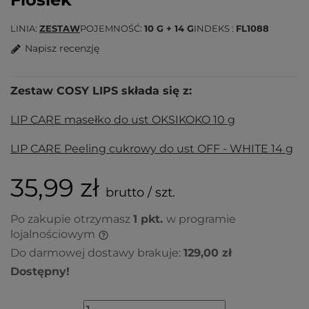
LINIA
ZESTAW
POJEMNOŚĆ
10 G + 14 G
INDEKS
FL1088
Napisz recenzję
Zestaw COSY LIPS składa się z:
LIP CARE masełko do ust OKSIKOKO 10 g
LIP CARE Peeling cukrowy do ust OFF - WHITE 14 g
35,99 zł
brutto / szt.
Po zakupie otrzymasz
1
pkt.
w programie
lojalnościowym
Do darmowej dostawy brakuje:
129,00 zł
Dostępny!