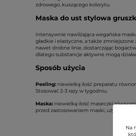
zdrowego, kuszącego kolorytu.
Maska do ust stylowa grusz
Intensywnie nawilżająca wegańska maska
gładkie i elastyczne, a także zmniejszone
nawet drobne linie, dostarczając bogactw
dlatego substancje aktywne mogą działać
Sposób użycia
Peeling:
niewielką ilość preparatu równom
Stosować 2-3 razy w tygodniu.
Maska:
niewielką ilość maseczki równomie
przed zastosowaniem maski, użyj cukrowy
Na n
któ