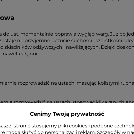
kowa
 do ust, momentalnie poprawia wygląd warg. Już po jed
 zostaje nieprzyjemne uczucie suchości i szorstkości. Id
o składników odżywczych i nawilżających. Dzięki doskon
 nawet całą noc.
iernie rozprowadzić na ustach, masując kolistymi rucham
rnie rozprowadzić na ustach, stosować kilka razy dzienn
 scrub do ust Floslek.
Cenimy Twoją prywatność
aszej stronie stosujemy pliki cookies i podobne technol
re mogą służyć do personalizacji reklam. Szczegóły w na