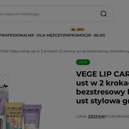
do -50%
PROFESJONALNE
DLA MĘŻCZYZN
PROMOCJE
BLOG
AW Odżywienie ust w 2 krokach (Cukrowy scrub bezstresowy limonkowy +
VEGE
VEGE LIP CA
ust w 2 krok
bezstresowy 
ust stylowa g
LINIA
ZESTAW
POJEMNOŚ