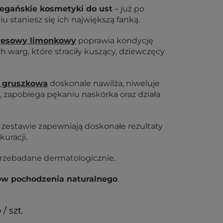
egańskie kosmetyki do ust
– już po
 staniesz się ich największą fanką.
resowy limonkowy
poprawia kondycję
h warg, które straciły kuszący, dziewczęcy
a gruszkowa
doskonale nawilża, niweluje
t, zapobiega pękaniu naskórka oraz działa
zestawie zapewniają doskonałe rezultaty
uracji.
rzebadane dermatologicznie.
ów pochodzenia naturalnego
.
 / szt.