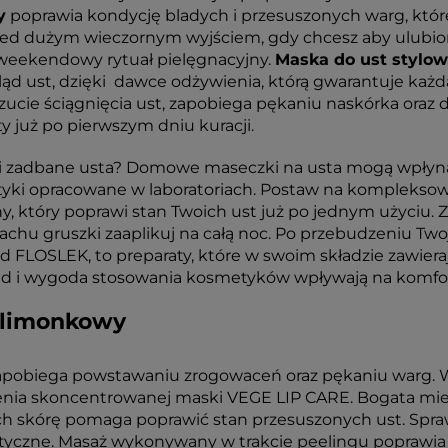
y
poprawia kondycję bladych i przesuszonych warg, które
zed dużym wieczornym wyjściem, gdy chcesz aby ulubion
i weekendowy rytuał pielęgnacyjny.
Maska do ust stylo
ąd ust, dzięki dawce odżywienia, którą gwarantuje każ
ucie ściągnięcia ust, zapobiega pękaniu naskórka oraz d
y już po pierwszym dniu kuracji.
i zadbane usta? Domowe maseczki na usta mogą wpłyną
tyki opracowane w laboratoriach. Postaw na komplekso
 który poprawi stan Twoich ust już po jednym użyciu. Z
chu gruszki zaaplikuj na całą noc. Po przebudzeniu Two
d FLOSLEK, to preparaty, które w swoim składzie zawie
d i wygoda stosowania kosmetyków wpływają na komfort a
 limonkowy
pobiega powstawaniu zrogowaceń oraz pękaniu warg. Wy
żenia skoncentrowanej maski VEGE LIP CARE. Bogata mi
h skórę pomaga poprawić stan przesuszonych ust. Sprawia
lastyczne. Masaż wykonywany w trakcie peelingu poprawia