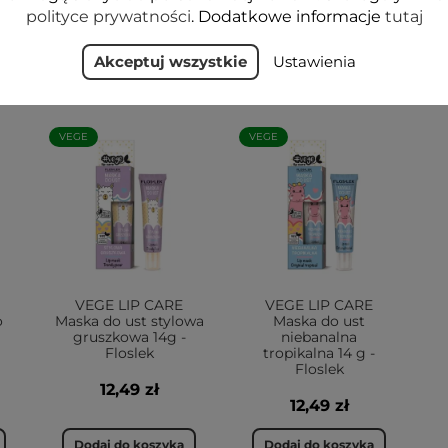
polityce prywatności
. Dodatkowe informacje
tutaj
Akceptuj wszystkie
Ustawienia
VEGE
VEGE
VEGE LIP CARE
VEGE LIP CARE
o
Maska do ust stylowa
Maska do ust
gruszkowa 14g -
niebanalna
Floslek
tropikalna 14 g -
Floslek
12,49 zł
12,49 zł
Dodaj do koszyka
Dodaj do koszyka