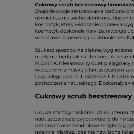
Cukrowy scrub bezstresowy limonkow
Znajdzie swoje zastosowanie zarówno pr
uśmiech, a nie suche skórki oraz dopełn
kosmetyk, który widocznie poprawia wygl
kosmetyk doskonale nawilża, niweluje ucz
w zestawie zapewniają doskonałe rezultat
Szukasz sposobu na piękne, wygładzone 
nigdy nie będą tak skuteczne, jak kosme
FLOSLEK. Niesamowity duet pielęgnacyjny,
wieczorem, a maskę o fantastycznym zapa
i wypielęgnowane. Linia VEGE LIP CARE o
pochodzenia naturalnego. Doskonały skła
Cukrowy scrub bezstresowy
Usuwa martwy naskórek, dzięki czemu za
natłuszcza oraz przygotowuje je do nało
roślinnych oraz składników zmiękczającyc
miękkie, gładkie, idealnie nawilżone i e