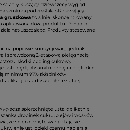
 straciły kuszący, dziewczęcy wygląd.
a szminka podkreślała olśniewający
wa gruszkowa
to silnie skoncentrowany
da aplikowana doza produktu. Ponadto
ziała natłuszczająco. Produkty stosowane
ć na poprawę kondycji warg, jednak
wą i sprawdzoną 2-etapową pielęgnację
astosuj słodki peeling cukrowy
je usta będą aksamitnie miękkie, gładkie
rają minimum 97% składników
plikacji oraz doskonałe rezultaty.
gładza spierzchnięte usta, delikatnie
eszanka drobinek cukru, olejów i wosków
, że spierzchnięte wargi stają się
 ukrwienie ust, dzięki czemu nabierają