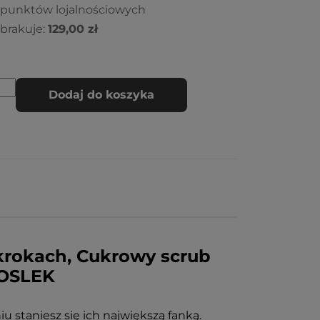
 punktów lojalnościowych
brakuje:
129,00 zł
Dodaj do koszyka
krokach, Cukrowy scrub
LOSLEK
 staniesz się ich największą fanką.