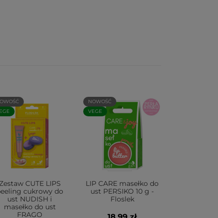
OWOŚĆ
NOWOŚĆ
EGE
VEGE
Zestaw CUTE LIPS
LIP CARE masełko do
eeling cukrowy do
ust PERSIKO 10 g -
ust NUDISH i
Floslek
masełko do ust
FRAGO
18,99 zł