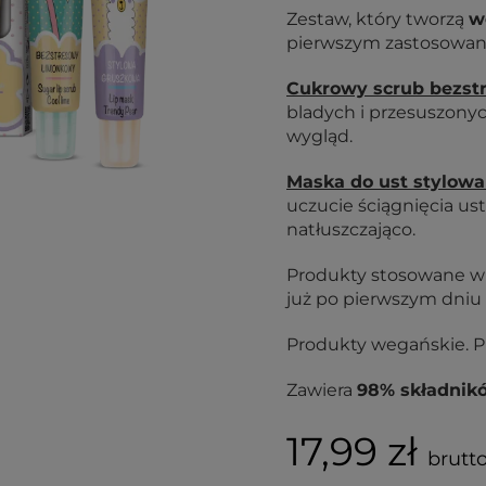
Zestaw, który tworzą
w
pierwszym zastosowaniu
Cukrowy scrub bezst
bladych i przesuszonyc
wygląd.
Maska do ust stylow
uczucie ściągnięcia us
natłuszczająco.
Produkty stosowane w 
już po pierwszym dniu k
Produkty wegańskie. P
Zawiera
98% składnik
17,99 zł
brutto