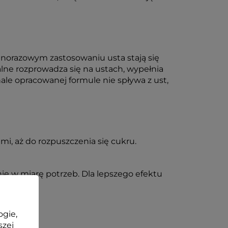
norazowym zastosowaniu usta stają się
ealne rozprowadza się na ustach, wypełnia
ale opracowanej formule nie spływa z ust,
i, aż do rozpuszczenia się cukru.
ie w miarę potrzeb. Dla lepszego efektu
ogie,
szej