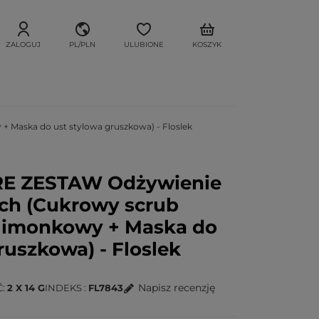
ZALOGUJ
PL/PLN
ULUBIONE
KOSZYK
 Maska do ust stylowa gruszkowa) - Floslek
RE ZESTAW Odżywienie
ach (Cukrowy scrub
limonkowy + Maska do
ruszkowa) - Floslek
Napisz recenzję
Ć
2 X 14 G
INDEKS
FL7843