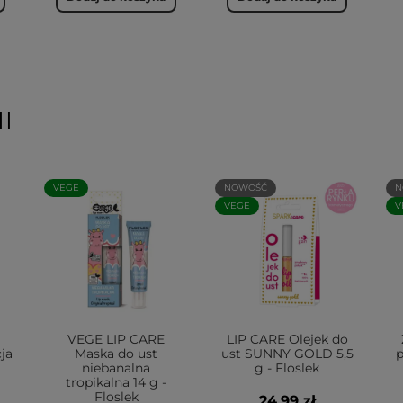
I
VEGE
NOWOŚĆ
N
VEGE
V
VEGE LIP CARE
LIP CARE Olejek do
ja
Maska do ust
ust SUNNY GOLD 5,5
p
niebanalna
g - Floslek
tropikalna 14 g -
Floslek
24,99 zł