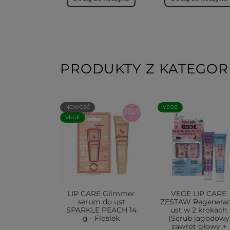
PRODUKTY Z KATEGORI
NOWOŚĆ
VEGE
VEGE
LIP CARE Glimmer
VEGE LIP CARE
serum do ust
ZESTAW Regenerac
SPARKLE PEACH 14
ust w 2 krokach
g - Floslek
(Scrub jagodowy
zawrót głowy +