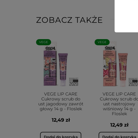
ZOBACZ TAKŻE
VEGE
VEGE
VEGE LIP CARE
VEGE LIP CARE
Cukrowy scrub do
Cukrowy scrub d
ust jagodowy zawrót
ust nastrojowy
głowy 14 g - Floslek
wiśniowy 14 g -
Floslek
12,49 zł
12,49 zł
Dodaj do koszyka
Dodaj do koszyka