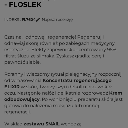
- FLOSLEK
Napisz recenzję
INDEKS
FL7604
Czas na… odnowę i regenerację! Regeneruj i
odnawiaj skórę również po zabiegach medycyny
estetyczne. Efekty zapewni skoncentrowany 95%
filtrat śluzu ze ślimaka. Zyskasz gładką cerę i
pewność siebie.
Poranny i wieczorny rytuał pielęgnacyjny rozpocznij
od wmasowania
Koncentratu regenerującego
ELIXIR
w skórę twarzy, szyi i dekoltu oraz wokół
oczu. Następnie nałóż i delikatnie rozprowadź
Krem
odbudowujący
. Po wchłonięciu preparatu skóra jest
gotowa do nałożenia makijażu lub nocnej
regeneracji.
W skład
zestawu SNAIL
wchodzą: