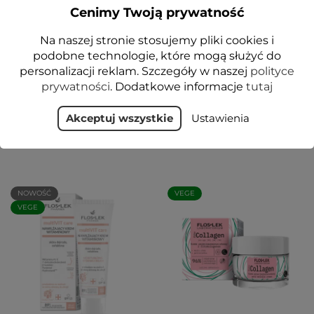
Cenimy Twoją prywatność
Na naszej stronie stosujemy pliki cookies i
COLLAGEN. 9MW
ANTI ACNE 24H System
Odżywczy krem
Krem korygujący
podobne technologie, które mogą służyć do
wzmacnia regeneruje
niedoskonałości 50 ml -
personalizacji reklam. Szczegóły w naszej
polityce
ujędrnia 50 ml - FLOSLEK
Floslek
prywatności
. Dodatkowe informacje
tutaj
49,99 zł
31,99 zł
Akceptuj wszystkie
Ustawienia
Dodaj do koszyka
Dodaj do koszyka
NOWOŚĆ
VEGE
VEGE