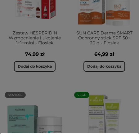
Zestaw HESPERIDIN
SUN CARE Derma SMART
Wzmocnienie i ukojenie
Ochronny stick SPF 50+
1+1+mini - Floslek
20 g - Floslek
74,99 zł
64,99 zł
Dodaj do koszyka
Dodaj do koszyka
NOWOŚĆ
VEGE