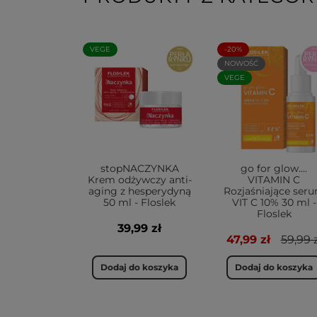
VEGE
-20%
NOWOŚĆ
VEGE
stopNACZYNKA
go for glow….
Krem odżywczy anti-
VITAMIN C
aging z hesperydyną
Rozjaśniające ser
50 ml - Floslek
VIT C 10% 30 ml -
Floslek
39,99 zł
47,99 zł
59,99 z
Dodaj do koszyka
Dodaj do koszyka