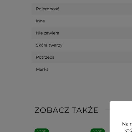
Pojemność
Inne
Nie zawiera
Skóra twarzy
Potrzeba
Marka
ZOBACZ TAKŻE
Na n
któ
VEGE
VEGE