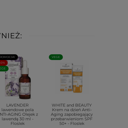
NIEŻ:
ROMOCJA!
VEGE
40%
EGE
LAVENDER
WHITE and BEAUTY
lawendowe pola
Krem na dzień Anti-
NTI-AGING Olejek z
Aging zapobiegający
lawendą 30 ml -
przebarwieniom SPF
Floslek
50+ - Floslek