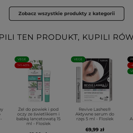
Zobacz wszystkie produkty z kategorii
PILI TEN PRODUKT, KUPILI RÓW
VEGE
VEGE
P
1+1-40%
-
V
ny
Żel do powiek i pod
Revive Lashes®
o
oczy ze świetlikiem i
Aktywne serum do
-
babką lancetowatą 15
rzęs 5 ml - Floslek
A
ml - Floslek
69,99 zł