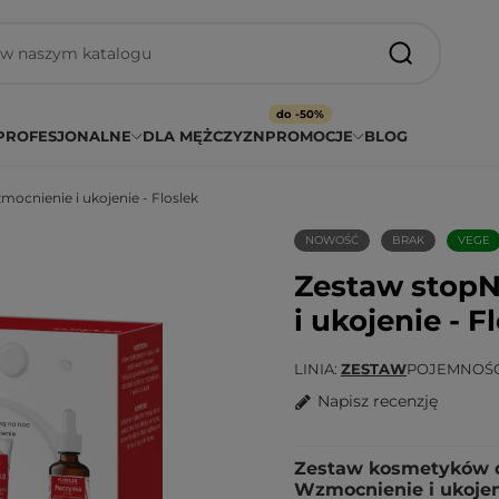
do -50%
PROFESJONALNE
DLA MĘŻCZYZN
PROMOCJE
BLOG
nienie i ukojenie - Floslek
NOWOŚĆ
BRAK
VEGE
Zestaw stop
i ukojenie - F
LINIA
ZESTAW
POJEMNOŚ
Napisz recenzję
Zestaw kosmetyków 
Wzmocnienie i ukojen