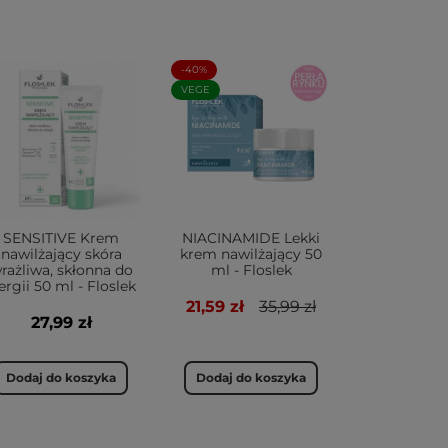
-40%
VEGE
SENSITIVE Krem
NIACINAMIDE Lekki
nawilżający skóra
krem nawilżający 50
rażliwa, skłonna do
ml - Floslek
ergii 50 ml - Floslek
21,59 zł
35,99 zł
27,99 zł
Dodaj do koszyka
Dodaj do koszyka