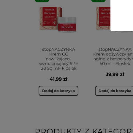
stopNACZYNKA
stopNACZYNKA
Krem CC
Krem odżywczy ant
nawilżająco-
aging z hesperydy
wzmacniający SPF
50 ml - Floslek
20 50 ml- Floslek
39,99 zł
41,99 zł
Dodaj do koszyka
Dodaj do koszyka
PRODUKTY Z KATEGORI