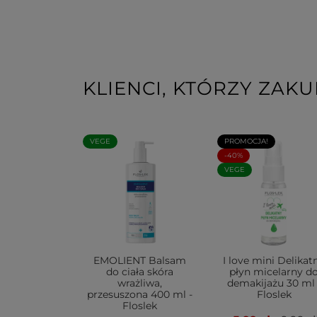
KLIENCI, KTÓRZY ZAKU
VEGE
PROMOCJA!
-40%
VEGE
EMOLIENT Balsam
I love mini Delikat
do ciała skóra
płyn micelarny d
wrażliwa,
demakijażu 30 ml 
przesuszona 400 ml -
Floslek
Floslek