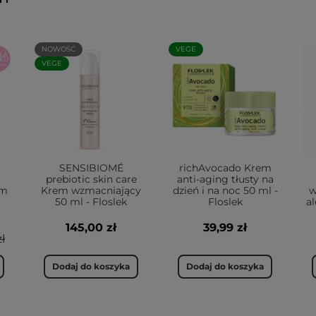
NOWOŚĆ
VEGE
VEGE
SENSIBIOMÉ
richAvocado Krem
prebiotic skin care
anti-aging tłusty na
um
Krem wzmacniający
dzień i na noc 50 ml -
w
50 ml - Floslek
Floslek
al
145,00 zł
39,99 zł
ł
Dodaj do koszyka
Dodaj do koszyka