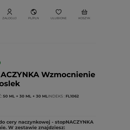
ZALOGUJ
PL/PLN
ULUBIONE
KOSZYK
NACZYNKA Wzmocnienie
loslek
Ć
50 ML + 30 ML + 30 ML
INDEKS
FL1062
do cery naczynkowej - stopNACZYNKA
ie. W zestawie znajdziesz: