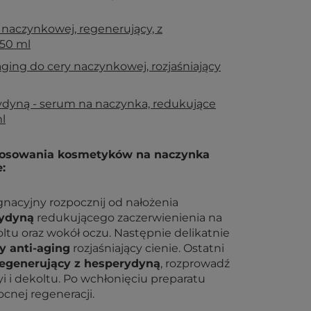
naczynkowej, regenerujący, z
50 ml
ging do cery naczynkowej, rozjaśniający
ydyną - serum na naczynka, redukujące
l
stosowania kosmetyków na naczynka
:
gnacyjny rozpocznij od nałożenia
rydyną
redukującego zaczerwienienia na
koltu oraz wokół oczu. Następnie delikatnie
y anti-aging
rozjaśniający cienie. Ostatni
generujący z hesperydyną
, rozprowadź
yi i dekoltu. Po wchłonięciu preparatu
cnej regeneracji.