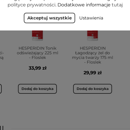
polityce prywatności
. Dodatkowe informacje
tutaj
Akceptuj wszystkie
Ustawienia
HESPERIDIN Tonik
HESPERIDIN
i-
odświeżający 225 ml
Łagodzący żel do
ną
- Floslek
mycia twarzy 175 ml
- Floslek
33,99 zł
29,99 zł
Dodaj do koszyka
Dodaj do koszyka
I