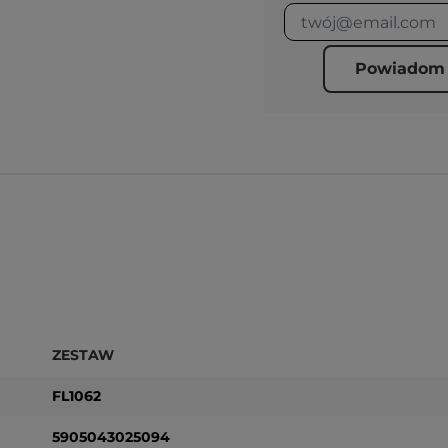
Powiadom 
ZESTAW
FL1062
5905043025094