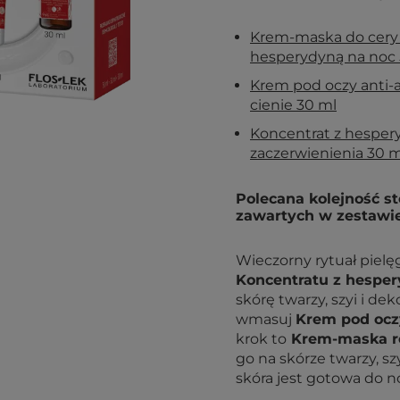
Krem-maska do cery 
hesperydyną na noc 
Krem pod oczy anti-a
cienie 30 ml
Koncentrat z hesper
zaczerwienienia 30 m
Polecana kolejność 
zawartych w zestawie
Wieczorny rytuał pielę
Koncentratu z hespe
skórę twarzy, szyi i de
wmasuj
Krem pod ocz
krok to
Krem-maska re
go na skórze twarzy, sz
skóra jest gotowa do no