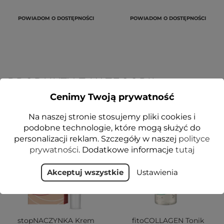
POWIADOM O DOSTĘPNOŚCI
POWIADOM O DOSTĘPNOŚCI
PRODUKTY Z KATEGORII
Cenimy Twoją prywatność
Na naszej stronie stosujemy pliki cookies i
VEGE
NOWOŚĆ
podobne technologie, które mogą służyć do
VEGE
personalizacji reklam. Szczegóły w naszej
polityce
prywatności
. Dodatkowe informacje
tutaj
Akceptuj wszystkie
Ustawienia
stopNACZYNKA Krem
fitoCOLLAGEN Tonik