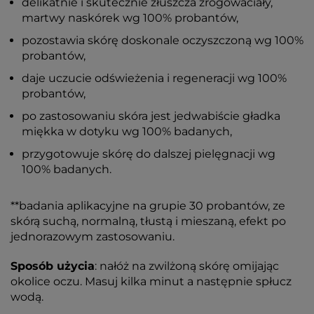
delikatnie i skutecznie złuszcza zrogowaciały,
martwy naskórek wg 100% probantów,
pozostawia skórę doskonale oczyszczoną wg 100%
probantów,
daje uczucie odświeżenia i regeneracji wg 100%
probantów,
po zastosowaniu skóra jest jedwabiście gładka
miękka w dotyku wg 100% badanych,
przygotowuje skórę do dalszej pielęgnacji wg
100% badanych.
**badania aplikacyjne na grupie 30 probantów, ze
skórą suchą, normalną, tłustą i mieszaną, efekt po
jednorazowym zastosowaniu.
Sposób użycia
: nałóż na zwilżoną skórę omijając
okolice oczu. Masuj kilka minut a następnie spłucz
wodą.