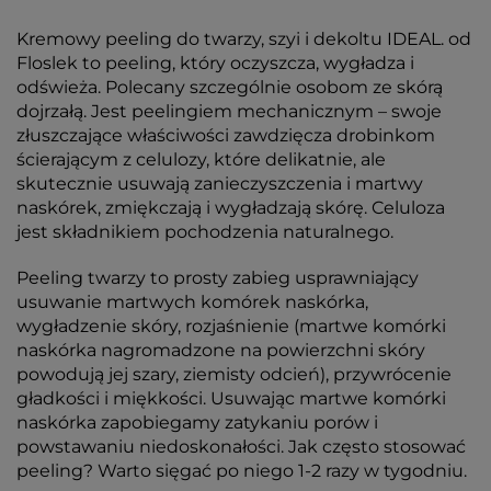
Kremowy peeling do twarzy, szyi i dekoltu IDEAL. od
Floslek to peeling, który oczyszcza, wygładza i
odświeża. Polecany szczególnie osobom ze skórą
dojrzałą. Jest peelingiem mechanicznym – swoje
złuszczające właściwości zawdzięcza drobinkom
ścierającym z celulozy, które delikatnie, ale
skutecznie usuwają zanieczyszczenia i martwy
naskórek, zmiękczają i wygładzają skórę. Celuloza
jest składnikiem pochodzenia naturalnego.
Peeling twarzy to prosty zabieg usprawniający
usuwanie martwych komórek naskórka,
wygładzenie skóry, rozjaśnienie (martwe komórki
naskórka nagromadzone na powierzchni skóry
powodują jej szary, ziemisty odcień), przywrócenie
gładkości i miękkości. Usuwając martwe komórki
naskórka zapobiegamy zatykaniu porów i
powstawaniu niedoskonałości. Jak często stosować
peeling? Warto sięgać po niego 1-2 razy w tygodniu.