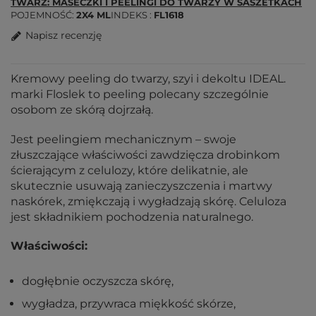
TWARZ: MASECZKI I PEELINGI DO TWARZY W SASZETKACH
POJEMNOŚĆ
2X4 ML
INDEKS
FL1618
Napisz recenzję
Kremowy peeling do twarzy, szyi i dekoltu IDEAL.
marki Floslek to peeling polecany szczególnie
osobom ze skórą dojrzałą.
Jest peelingiem mechanicznym – swoje
złuszczające właściwości zawdzięcza drobinkom
ścierającym z celulozy, które delikatnie, ale
skutecznie usuwają zanieczyszczenia i martwy
naskórek, zmiękczają i wygładzają skórę. Celuloza
jest składnikiem pochodzenia naturalnego.
Właściwości:
dogłębnie oczyszcza skórę,
wygładza, przywraca miękkość skórze,