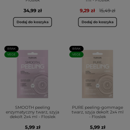
Floslek
ml - Floslek
34,99 zł
9,29 zł
15,49 zł
Dodaj do koszyka
Dodaj do koszyka
BRAK
BRAK
VEGE
VEGE
SMOOTH peeling
PURE peeling-gommage
enzymatyczny twarz, szyja
twarz, szyja dekolt 2x4 ml
dekolt 2x4 ml - Floslek
- Floslek
5,99 zł
5,99 zł