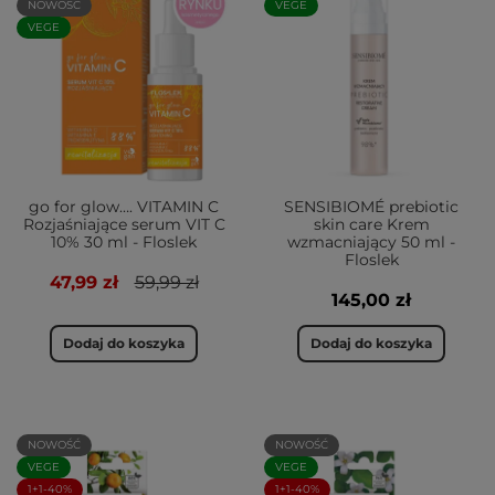
NOWOŚĆ
VEGE
VEGE
go for glow…. VITAMIN C
SENSIBIOMÉ prebiotic
Rozjaśniające serum VIT C
skin care Krem
10% 30 ml - Floslek
wzmacniający 50 ml -
Floslek
47,99 zł
59,99 zł
145,00 zł
Dodaj do koszyka
Dodaj do koszyka
NOWOŚĆ
NOWOŚĆ
VEGE
VEGE
1+1-40%
1+1-40%