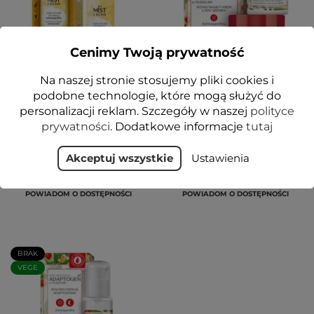
Cenimy Twoją prywatność
Na naszej stronie stosujemy pliki cookies i
MIST CREAM Lekka
ADAPTOGEN
podobne technologie, które mogą służyć do
emulsja do twarzy
Wzmacniający krem z
personalizacji reklam. Szczegóły w naszej
polityce
ashwagandha 110ml -
żeń-szeniem na dzień -
Floslek
EKO zestaw 50 ml -
prywatności
. Dodatkowe informacje
tutaj
Floslek
34,99 zł
Akceptuj wszystkie
Ustawienia
28,99 zł
POWIADOM O DOSTĘPNOŚCI
POWIADOM O DOSTĘPNOŚCI
BRAK
VEGE