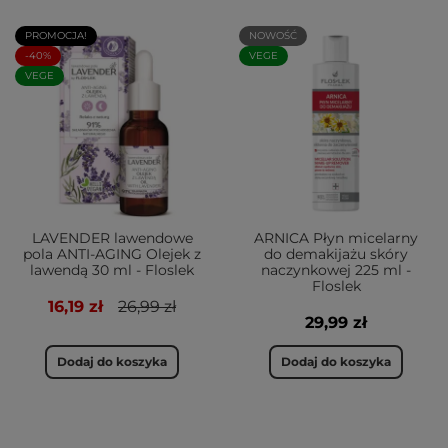
PROMOCJA!
NOWOŚĆ
-40%
VEGE
VEGE
LAVENDER lawendowe
ARNICA Płyn micelarny
pola ANTI-AGING Olejek z
do demakijażu skóry
lawendą 30 ml - Floslek
naczynkowej 225 ml -
Floslek
16,19 zł
26,99 zł
29,99 zł
Dodaj do koszyka
Dodaj do koszyka