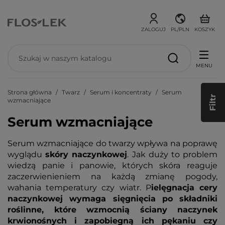
ZALOGUJ
PL/PLN
KOSZYK
MENU
Strona główna
Twarz
Serum i koncentraty
Serum
Filtr
wzmacniające
Serum wzmacniające
Serum wzmacniające do twarzy wpływa na poprawę
wyglądu
skóry naczynkowej
. Jak duży to problem
wiedzą panie i panowie, których skóra reaguje
zaczerwienieniem na każdą zmianę pogody,
wahania temperatury czy wiatr. P
ielęgnacja cery
naczynkowej wymaga sięgnięcia po składniki
roślinne, które wzmocnią ściany naczynek
krwionośnych i zapobiegną ich pękaniu czy