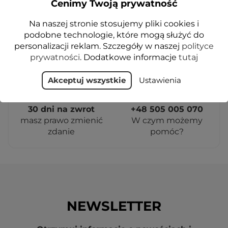
Cenimy Twoją prywatność
Na naszej stronie stosujemy pliki cookies i
Darmowa dostawa
Próbki w prezencie
podobne technologie, które mogą służyć do
dla zamówień od 129
do każdego
personalizacji reklam. Szczegóły w naszej
polityce
zł
zamówienia
prywatności
. Dodatkowe informacje
tutaj
Akceptuj wszystkie
Ustawienia
30 dni na zwrot
+48 505 005 070
masz prawo zmienić
W czym możemy
zdanie
pomóc?
NEWSLETTER