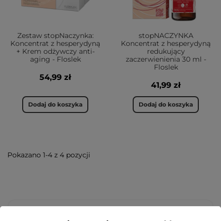
Zestaw stopNaczynka:
stopNACZYNKA
Koncentrat z hesperydyną
Koncentrat z hesperydyną
+ Krem odżywczy anti-
redukujący
aging - Floslek
zaczerwienienia 30 ml -
Floslek
54,99 zł
41,99 zł
Dodaj do koszyka
Dodaj do koszyka
Pokazano 1-4 z 4 pozycji