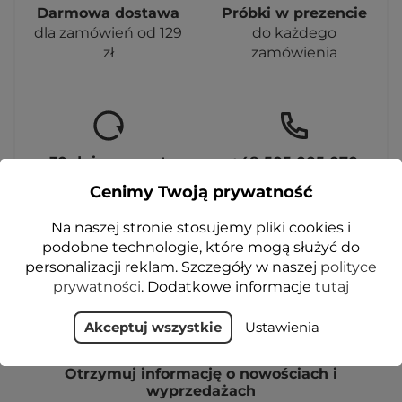
Darmowa dostawa
Próbki w prezencie
dla zamówień od 129
do każdego
zł
zamówienia
30 dni na zwrot
+48 505 005 070
masz prawo zmienić
W czym możemy
Cenimy Twoją prywatność
zdanie
pomóc?
Na naszej stronie stosujemy pliki cookies i
podobne technologie, które mogą służyć do
personalizacji reklam. Szczegóły w naszej
polityce
prywatności
. Dodatkowe informacje
tutaj
Akceptuj wszystkie
NEWSLETTER
Ustawienia
Otrzymuj informację o nowościach i
wyprzedażach