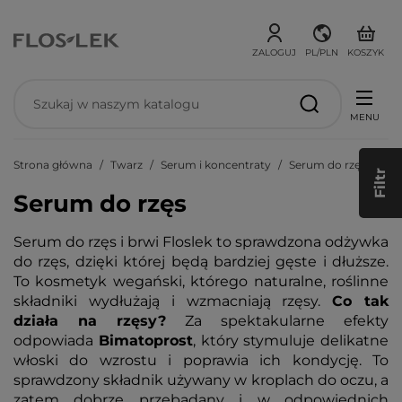
ZALOGUJ
PL/PLN
KOSZYK
MENU
Strona główna
Twarz
Serum i koncentraty
Serum do rzęs
Filtr
Serum do rzęs
Serum do rzęs i brwi Floslek to sprawdzona odżywka
do rzęs, dzięki której będą bardziej gęste i dłuższe.
To kosmetyk wegański, którego naturalne, roślinne
składniki wydłużają i wzmacniają rzęsy.
Co tak
działa na rzęsy?
Za spektakularne efekty
odpowiada
Bimatoprost
, który stymuluje delikatne
włoski do wzrostu i poprawia ich kondycję. To
sprawdzony składnik używany w kroplach do oczu, a
zatem dobrze przebadany i w odpowiednich