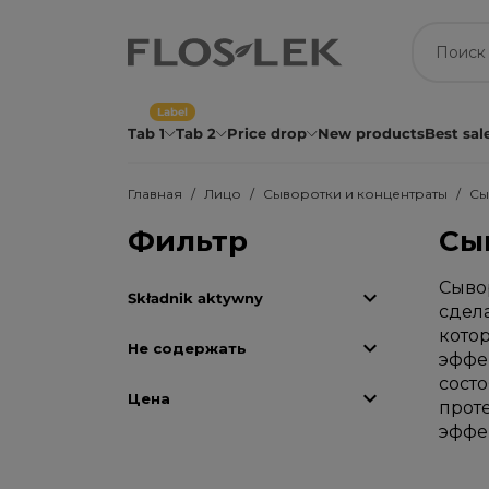
Label
Tab 1
Tab 2
Price drop
New products
Best sal
Главная
Лицо
Сыворотки и концентраты
Сы
Фильтр
Сы
Сыво

Składnik aktywny
сдел
кото

Не содержать
эффе
сост

Цена
прот
эффе