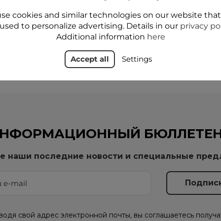
Add to cart
Add to cart
se cookies and similar technologies on our website tha
used to personalize advertising. Details in our
privacy po
Additional information
here
Accept all
Settings
но 1-2 из 2
НФОРМАЦИОННЫЙ БЮЛЛЕТЕ
е наши последние новости и специальные пре
водя свой адрес электронной почты, вы соглашаетесь получа