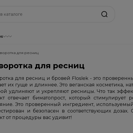
es
воротка для ресниц
воротка для ресниц
ротка для ресниц и бровей Floslek - это проверен
ает их гуще и длиннее. Это веганская косметика, 
рой удлиняют и укрепляют ресницы. Что так эффе
кт отвечает биматопрост, который стимулирует 
ояние. Это проверенный ингредиент, используемый 
естирован и безопасен в соответствующих дозах. С
кт от процедуры вас удивит!