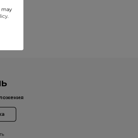
t may
licy
.
НЬ
дложения
ть