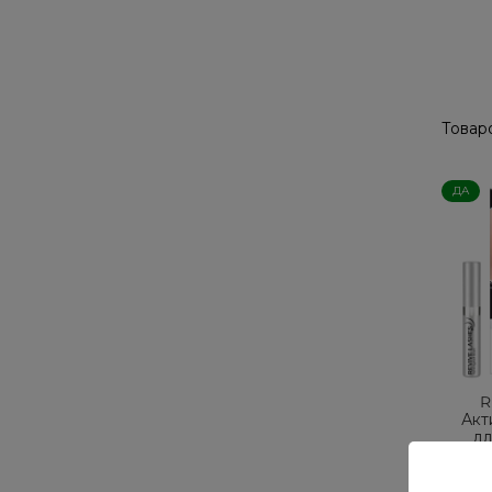
Товаро
ДА
R
Акт
дл