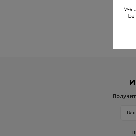
We u
be 
Показа
И
Получит
В