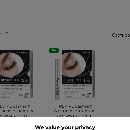
в: 2.
Сортиро
ДА
EVIVE Lashes®
REVIVE Lashes®
ивная сыворотка
Активная сыворотка
я ресниц - 3 ml
для ресниц - 5 ml
49,99 zł
69,99 zł
We value your privacy