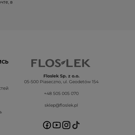
чте, в
ИСЬ
Floslek Sp. z o.o.
05-500 Piaseczno,
ul. Geodetów 154
стей
+48 505 005 070
sklep@floslek.pl
ь