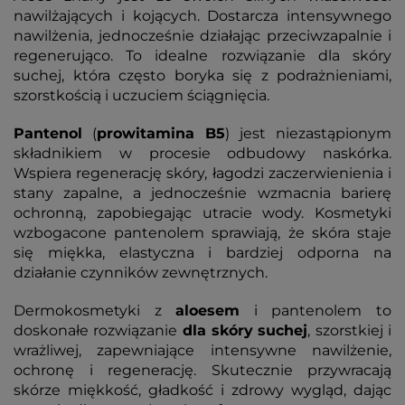
nawilżających i kojących. Dostarcza intensywnego
nawilżenia, jednocześnie działając przeciwzapalnie i
regenerująco. To idealne rozwiązanie dla skóry
suchej, która często boryka się z podrażnieniami,
szorstkością i uczuciem ściągnięcia.
Pantenol
(
prowitamina
B5
) jest niezastąpionym
składnikiem w procesie odbudowy naskórka.
Wspiera regenerację skóry, łagodzi zaczerwienienia i
stany zapalne, a jednocześnie wzmacnia barierę
ochronną, zapobiegając utracie wody. Kosmetyki
wzbogacone pantenolem sprawiają, że skóra staje
się miękka, elastyczna i bardziej odporna na
działanie czynników zewnętrznych.
Dermokosmetyki z
aloesem
i pantenolem to
doskonałe rozwiązanie
dla skóry
suchej
, szorstkiej i
wrażliwej, zapewniające intensywne nawilżenie,
ochronę i regenerację. Skutecznie przywracają
skórze miękkość, gładkość i zdrowy wygląd, dając