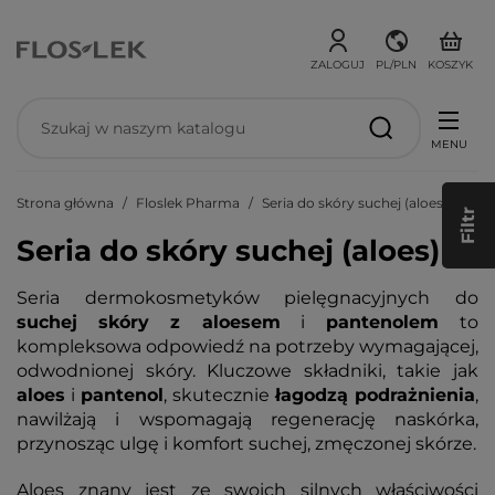
ZALOGUJ
PL/PLN
KOSZYK
MENU
Strona główna
Floslek Pharma
Seria do skóry suchej (aloes)
Filtr
Seria do skóry suchej (aloes)
Seria dermokosmetyków pielęgnacyjnych do
suchej
skóry
z aloesem
i
pantenolem
to
kompleksowa odpowiedź na potrzeby wymagającej,
odwodnionej skóry. Kluczowe składniki, takie jak
aloes
i
pantenol
, skutecznie
łagodzą podrażnienia
,
nawilżają i wspomagają regenerację naskórka,
przynosząc ulgę i komfort suchej, zmęczonej skórze.
Aloes znany jest ze swoich silnych właściwości