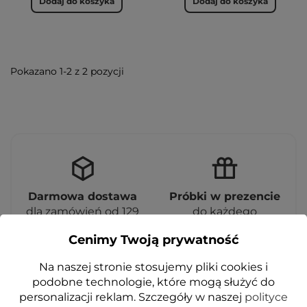
Dodaj do koszyka
Dodaj do koszyka
Pokazano 1-2 z 2 pozycji
Darmowa dostawa
Próbki w prezencie
dla zamówień od 129
do każdego
zł
zamówienia
Cenimy Twoją prywatność
Na naszej stronie stosujemy pliki cookies i
podobne technologie, które mogą służyć do
personalizacji reklam. Szczegóły w naszej
polityce