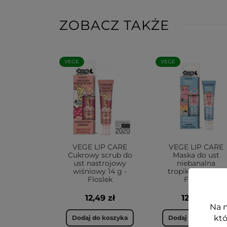
ZOBACZ TAKŻE
VEGE
VEGE
VEGE LIP CARE
VEGE LIP CARE
Cukrowy scrub do
Maska do ust
ust nastrojowy
niebanalna
wiśniowy 14 g -
tropikalna 14 g -
Floslek
Floslek
12,49 zł
12,49 zł
Na n
któ
Dodaj do koszyka
Dodaj do koszyka