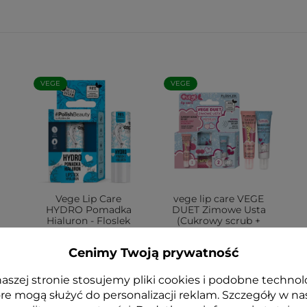
VEGE
VEGE
Vege Lip Care
vege lip care VEGE
HYDRO Pomadka
DUET Zimowe Usta
Hialuron - Floslek
(Cukrowy scrub +
wazelinka) - Floslek
12,99 zł
Cenimy Twoją prywatność
17,99 zł
aszej stronie stosujemy pliki cookies i podobne technol
re mogą służyć do personalizacji reklam. Szczegóły w na
Dodaj do koszyka
Dodaj do koszyka