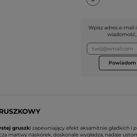
Wpisz adres e-mail i
wiadomość, 
Powiadom 
GRUSZKOWY
stej gruszk
i zapewniający efekt aksamitnie gładkich i 
zcza martwy naskórek, doskonale wygładza, nadaje ustom