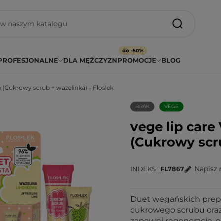
do -50%
PROFESJONALNE
DLA MĘŻCZYZN
PROMOCJE
BLOG
 (Cukrowy scrub + wazelinka) - Floslek
BRAK
VEGE
vege lip care
(Cukrowy scru
Napisz 
INDEKS
FL7867
Duet wegańskich prepa
cukrowego scrubu oraz 
zapewni regenerację, o