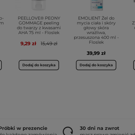
o-
PEELLOVE® PEONY
EMOLIENT Żel do
am
GOMMAGE peeling
mycia ciała i skóry
Z
do twarzy z kwasami
głowy skóra
AHA 75 ml - Floslek
wrażliwa,
przesuszona 400 ml -
Floslek
9,29 zł
15,49 zł
39,99 zł
Dodaj do koszyka
Dodaj do koszyka
Próbki w prezencie
30 dni na zwrot
do każdego zamówienia
masz prawo zmienić z