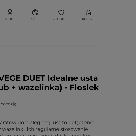
ZALOGUJ
PL/PLN
ULUBIONE
KOSZYK
 VEGE DUET Idealne usta
b + wazelinka) - Floslek
recenzję
ratów do pielęgnacji ust to połączenie
wazelinki. Ich regularne stosowanie
dżywienie i nawilżenie delikatnej skóry