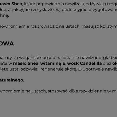
asło Shea
, które odpowiednio nawilżają, odżywiają i re
pełne, atrakcyjne i zmysłowe. Są perfekcyjnie przygotowa
chną.
 równomiernie rozprowadzić na ustach, masując kolistymi
KOWA
atury, to wegański sposób na idealnie nawilżone, gładkie
gata w
masło Shea
,
witaminę E
,
wosk Candelilla
oraz
ol
ęte usta, odżywia i regeneruje skórę. Długotrwale nawilż
aturalnego.
ównomiernie na ustach, stosować kilka razy dziennie w mi