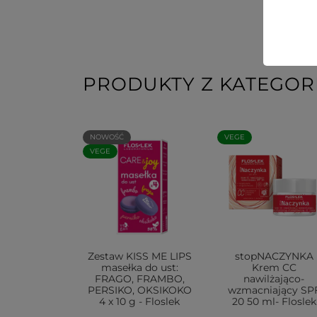
PRODUKTY Z KATEGORI
NOWOŚĆ
VEGE
VEGE
Zestaw KISS ME LIPS
stopNACZYNKA
masełka do ust:
Krem CC
FRAGO, FRAMBO,
nawilżająco-
PERSIKO, OKSIKOKO
wzmacniający SP
4 x 10 g - Floslek
20 50 ml- Floslek