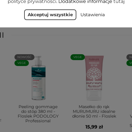
polityce prywatności
. Dodatkowe informacje
tutaj
Akceptuj wszystkie
Ustawienia
I
NOWOŚĆ
VEGE
N
VEGE
V
Peeling gommage
Masełko do rąk
do stóp 380 ml -
MURUMURU idealne
Floslek PODOLOGY
dłonie 50 ml - Floslek
F
Professional
S
15,99 zł