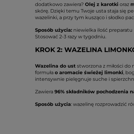
dodatkowo zawiera?
Olej z karotki
oraz
m
skórę. Dzięki temu Twoje usta staja się 
wazelinki, a przy tym kusząco i słodko pa
Sposób użycia:
niewielka ilość preparatu
Stosować 2-3 razy w tygodniu.
KROK 2: WAZELINA LIMON
Wazelina do ust
stworzona z miłości do n
formuła
o aromacie świeżej limonki
, bo
intensywnie pielęgnuje suche i spierzchni
Zawiera
96% składników pochodzenia n
Sposób użycia
: wazelinę rozprowadzić r