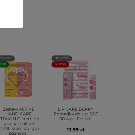
OWOŚĆ
NOWOŚĆ
EGE
1+1-50%
Zestaw ACTIVE
LIP CARE BERRY
HAND CARE
Pomadka do ust SPF
VITAMIN C krem do
30 4 g - Floslek
rąk i paznokci +
NAIL krem do rąk i
13,99 zł
paznokci