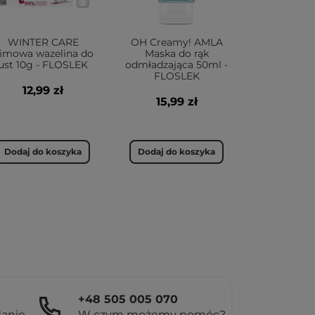
WINTER CARE
OH Creamy! AMLA
imowa wazelina do
Maska do rąk
ust 10g - FLOSLEK
odmładzająca 50ml -
FLOSLEK
12,99 zł
15,99 zł
Dodaj do koszyka
Dodaj do koszyka
+48 505 005 070
danie
W czym możemy pomóc?