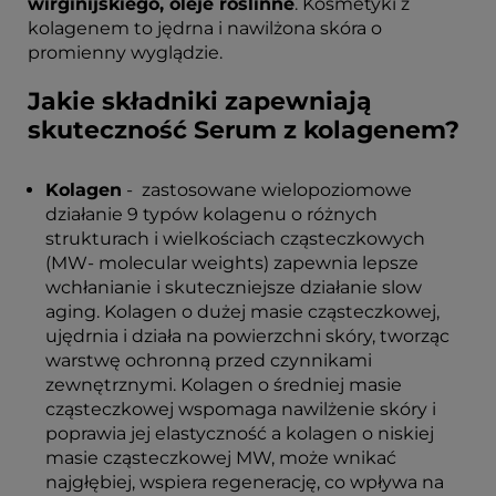
wirginijskiego, oleje roślinne
. Kosmetyki z
kolagenem to jędrna i nawilżona skóra o
promienny wyglądzie.
Jakie składniki zapewniają
skuteczność Serum z kolagenem?
Kolagen
- zastosowane wielopoziomowe
działanie 9 typów kolagenu o różnych
strukturach i wielkościach cząsteczkowych
(MW- molecular weights) zapewnia lepsze
wchłanianie i skuteczniejsze działanie slow
aging. Kolagen o dużej masie cząsteczkowej,
ujędrnia i działa na powierzchni skóry, tworząc
warstwę ochronną przed czynnikami
zewnętrznymi. Kolagen o średniej masie
cząsteczkowej wspomaga nawilżenie skóry i
poprawia jej elastyczność a kolagen o niskiej
masie cząsteczkowej MW, może wnikać
najgłębiej, wspiera regenerację, co wpływa na