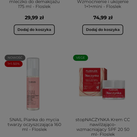
mleczko do demakijażu
Wzmocnienie i ukojenie
175 ml - Floslek
1+1+mini - Floslek
29,99 zł
74,99 zł
Dodaj do koszyka
Dodaj do koszyka
NOWOŚĆ
VEGE
1+1-50%
SNAIL Pianka do mycia
stopNACZYNKA Krem CC
twarzy oczyszczająca 160
nawilżająco-
ml - Floslek
wzmacniający SPF 20 50
ml- Floslek