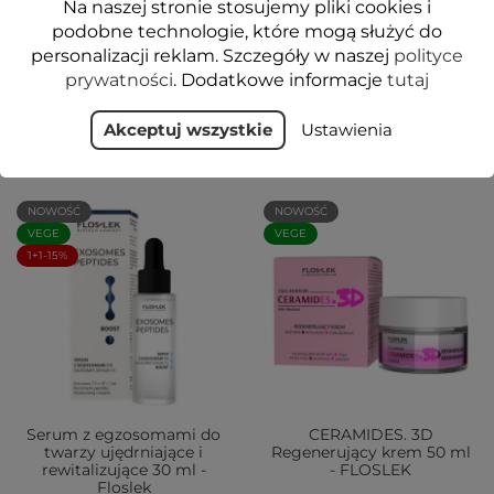
Na naszej stronie stosujemy pliki cookies i
podobne technologie, które mogą służyć do
personalizacji reklam. Szczegóły w naszej
polityce
prywatności
. Dodatkowe informacje
tutaj
ZOBACZ TAKŻE
Akceptuj wszystkie
Ustawienia
NOWOŚĆ
NOWOŚĆ
VEGE
VEGE
1+1-15%
Serum z egzosomami do
CERAMIDES. 3D
twarzy ujędrniające i
Regenerujący krem 50 ml
rewitalizujące 30 ml -
- FLOSLEK
Floslek