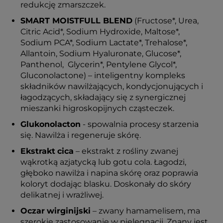
redukcję zmarszczek.
SMART MOISTFULL BLEND
(Fructose*, Urea,
Citric Acid*, Sodium Hydroxide, Maltose*,
Sodium PCA*, Sodium Lactate*, Trehalose*,
Allantoin, Sodium Hyaluronate, Glucose*,
Panthenol, Glycerin*, Pentylene Glycol*,
Gluconolactone) – inteligentny kompleks
składników nawilżających, kondycjonujących i
łagodzących, składający się z synergicznej
mieszanki higroskopijnych cząsteczek.
Glukonolacton
- spowalnia procesy starzenia
się. Nawilża i regeneruje skórę.
Ekstrakt
cica
– ekstrakt z rośliny zwanej
wąkrotką azjatycką lub gotu cola. Łagodzi,
głęboko nawilża i napina skórę oraz poprawia
koloryt dodając blasku. Doskonały do skóry
delikatnej i wrażliwej.
Oczar
wirginijski
– zwany hamamelisem, ma
szerokie zastosowanie w pielęgnacji. Znany jest