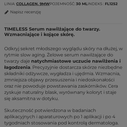
LINIA
COLLAGEN. 9MW
POJEMNOŚĆ
30 ML
INDEKS
FL1252
Napisz recenzję
TIMELESS Serum nawilżające do twarzy.
Wzmacniające i kojące skórę.
Odkryj sekret młodszego wyglądu skóry na dłużej, w
rytmie slow aging. Żelowe serum nawilżające do
twarzy daje
natychmiastowe uczucie nawilżenia i
łagodzenia
. Precyzyjnie dostarcza skórze niezbędne
składniki odżywcze, wygładza i ujędrnia. Wzmacnia,
zmniejsza objawy przesuszenia i niedoskonałości
oraz nie powoduje powstawania zaskórników. Cera
zyskuje naturalny blask, wyrównany koloryt i staje
się aksamitna w dotyku.
Skuteczność potwierdzona w badaniach
aplikacyjnych i aparaturowych po 1 aplikacji i po 4
tygodniach stosowania pod kontrolą dermatologa.