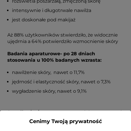
rozświetla poszarzałą, zmęczoną skórę
intensywnie i długotrwale nawilża
jest doskonałe pod makijaż
Aż 88% użytkowników stwierdziło, że widocznie
ujędrnia a 64% potwierdziło wzmocnienie skóry
Badania aparaturowe- po 28 dniach
stosowania u 100% badanych wzrasta:
nawilżenie skóry, nawet o 11,7%
jędrność i elastyczność skóry, nawet o 7,3%
wygładzenie skóry, nawet o 9,1%
Sposób użycia:
na oczyszczoną skórę twarzy, szyi
i dekoltu oraz wokół oczu, wklepując rano i/lub
Cenimy Twoją prywatność
wieczorem, również pod makijaż.