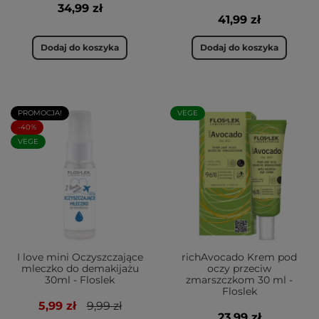
34,99 zł
41,99 zł
Dodaj do koszyka
Dodaj do koszyka
PROMOCJA!
VEGE
-40%
VEGE
I love mini Oczyszczające
richAvocado Krem pod
mleczko do demakijażu
oczy przeciw
30ml - Floslek
zmarszczkom 30 ml -
Floslek
5,99 zł
9,99 zł
23,99 zł