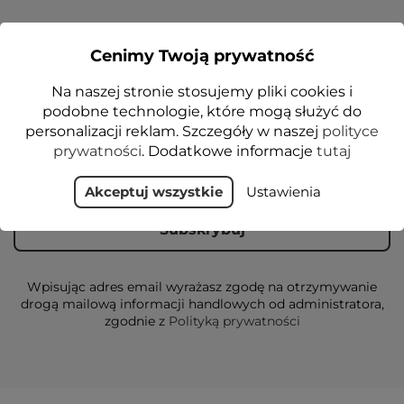
NEWSLETTER
Cenimy Twoją prywatność
Na naszej stronie stosujemy pliki cookies i
Otrzymuj informację o nowościach i
podobne technologie, które mogą służyć do
wyprzedażach
personalizacji reklam. Szczegóły w naszej
polityce
prywatności
. Dodatkowe informacje
tutaj
Akceptuj wszystkie
Ustawienia
Wpisując adres email wyrażasz zgodę na otrzymywanie
drogą mailową informacji handlowych od administratora,
zgodnie z
Polityką prywatności