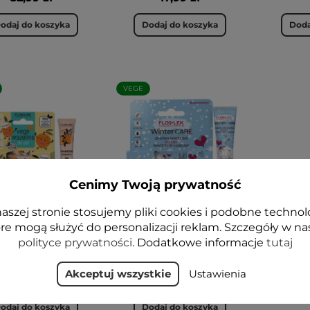
odaj do koszyka
Dodaj do koszyka
Doda
VEGE
Cenimy Twoją prywatność
aszej stronie stosujemy pliki cookies i podobne technol
 lip care Wazelina
WINTER CARE Zimowa
re mogą służyć do personalizacji reklam. Szczegóły w na
Vege do ust
wazelina do ust 10g -
polityce prywatności
. Dodatkowe informacje
tutaj
RAŃCZOWA 10g -
FLOSLEK
FLOSLEK
12,99 zł
Akceptuj wszystkie
Ustawienia
12,99 zł
odaj do koszyka
Dodaj do koszyka