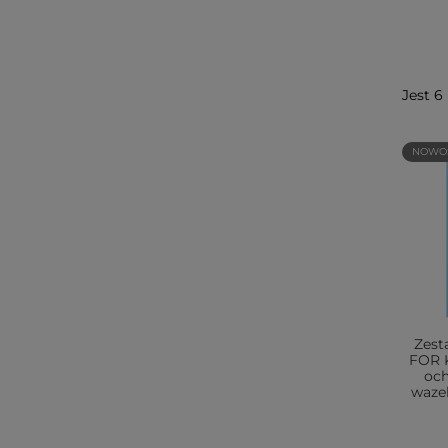
Jest 6
NOWO
Zest
FOR 
oc
wazel