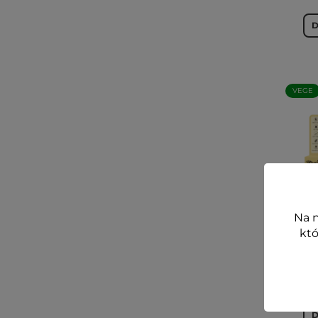
D
VEGE
Na n
vege
któ
POMA
D