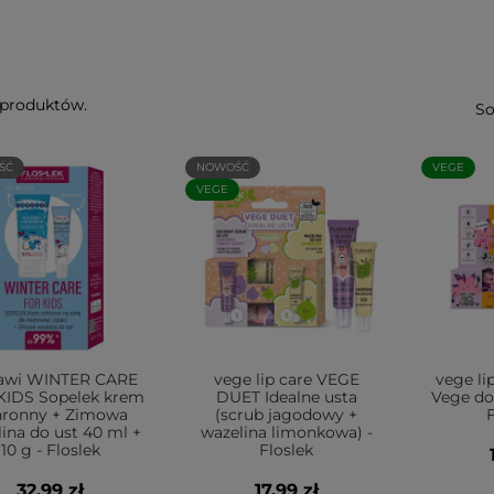
 produktów.
So
ŚĆ
NOWOŚĆ
VEGE
VEGE
awi WINTER CARE
vege lip care VEGE
vege li
KIDS Sopelek krem
DUET Idealne usta
Vege do
hronny + Zimowa
(scrub jagodowy +
ina do ust 40 ml +
wazelina limonkowa) -
10 g - Floslek
Floslek
32,99 zł
17,99 zł