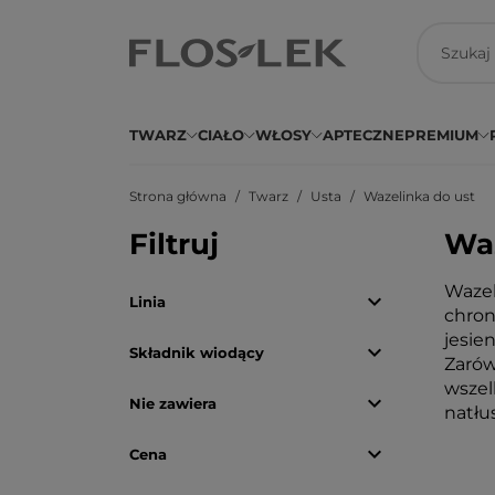
TWARZ
CIAŁO
WŁOSY
APTECZNE
PREMIUM
Strona główna
Twarz
Usta
Wazelinka do ust
Filtruj
Waz
Wazel

Linia
chron
jesie

Składnik wiodący
Zarów
wszel

Nie zawiera
natłu

Cena