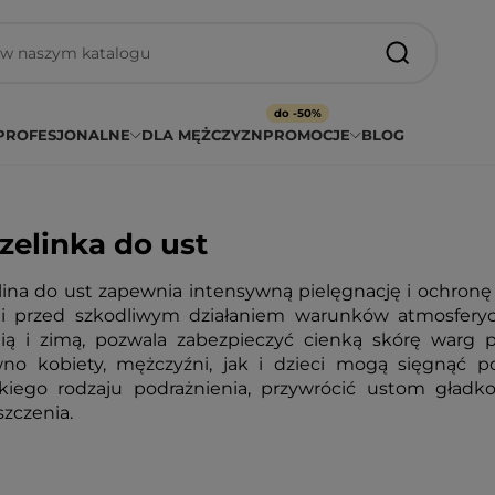
do -50%
PROFESJONALNE
DLA MĘŻCZYZN
PROMOCJE
BLOG
elinka do ust
ina do ust zapewnia intensywną pielęgnację i ochronę de
i przed szkodliwym działaniem warunków atmosferycz
nią i zimą, pozwala zabezpieczyć cienką skórę warg
no kobiety, mężczyźni, jak i dzieci mogą sięgnąć p
kiego rodzaju podrażnienia, przywrócić ustom gładk
szczenia.