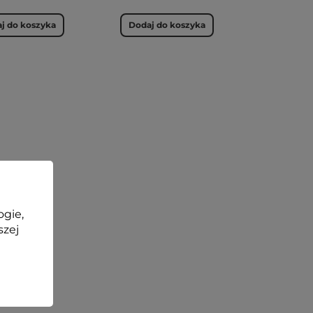
j do koszyka
Dodaj do koszyka
ogie,
szej