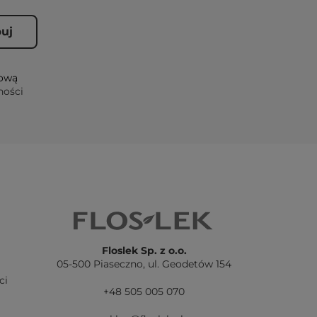
lową
ności
Floslek Sp. z o.o.
05-500 Piaseczno,
ul. Geodetów 154
ci
+48 505 005 070