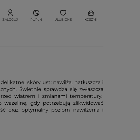
ZALOGUJ
PL/PLN
ULUBIONE
KOSZYK
likatnej skóry ust: nawilża, natłuszcza i
nych. Świetnie sprawdza się zwłaszcza
 przed wiatrem i zmianami temperatury.
o wazelinę, gdy potrzebują zlikwidować
ość oraz optymalny poziom nawilżenia i