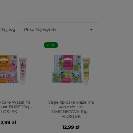

rtuj wg:
Posortuj wyniki
VEGE
p care Wazelina
vege lip care wazelina
 ust PURE 10g -
vege do ust
FLOSLEK
LIMONKOWA 10g -
FLOSLEK
12,99 zł
12,99 zł