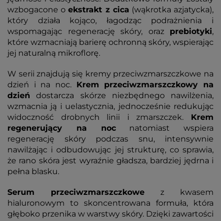
wzbogacone o
ekstrakt z cica
(wąkrotka azjatycka),
który działa kojąco, łagodząc podrażnienia i
wspomagając regenerację skóry, oraz
prebiotyki
,
które wzmacniają barierę ochronną skóry, wspierając
jej naturalną mikroflorę.
W serii znajdują się kremy przeciwzmarszczkowe na
dzień i na noc.
Krem przeciwzmarszczkowy na
dzień
dostarcza skórze niezbędnego nawilżenia,
wzmacnia ją i uelastycznia, jednocześnie redukując
widoczność drobnych linii i zmarszczek.
Krem
regenerujący na noc
natomiast wspiera
regenerację skóry podczas snu, intensywnie
nawilżając i odbudowując jej strukturę, co sprawia,
że rano skóra jest wyraźnie gładsza, bardziej jędrna i
pełna blasku.
Serum przeciwzmarszczkowe
z kwasem
hialuronowym to skoncentrowana formuła, która
głęboko przenika w warstwy skóry. Dzięki zawartości