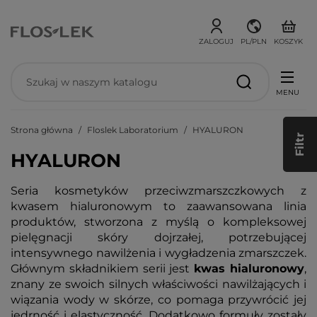
ZALOGUJ
PL/PLN
KOSZYK
MENU
Strona główna
Floslek Laboratorium
HYALURON
Filtr
HYALURON
Seria kosmetyków przeciwzmarszczkowych z
kwasem hialuronowym to zaawansowana linia
produktów, stworzona z myślą o kompleksowej
pielęgnacji skóry dojrzałej, potrzebującej
intensywnego nawilżenia i wygładzenia zmarszczek.
Głównym składnikiem serii jest
kwas hialuronowy
,
znany ze swoich silnych właściwości nawilżających i
wiązania wody w skórze, co pomaga przywrócić jej
jędrność i elastyczność. Dodatkowo formuły zostały