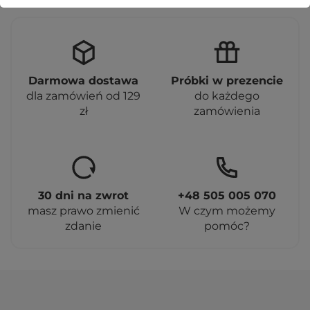
Darmowa dostawa
Próbki w prezencie
dla zamówień od 129
do każdego
zł
zamówienia
30 dni na zwrot
+48 505 005 070
masz prawo zmienić
W czym możemy
zdanie
pomóc?