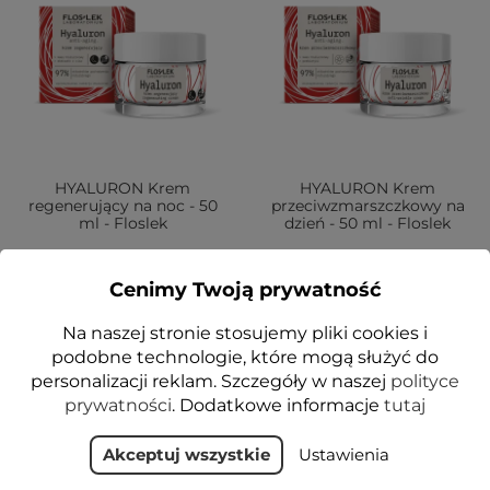
HYALURON Krem
HYALURON Krem
regenerujący na noc - 50
przeciwzmarszczkowy na
ml - Floslek
dzień - 50 ml - Floslek
32,99 zł
32,99 zł
Cenimy Twoją prywatność
Dodaj do koszyka
Dodaj do koszyka
Na naszej stronie stosujemy pliki cookies i
podobne technologie, które mogą służyć do
personalizacji reklam. Szczegóły w naszej
polityce
prywatności
. Dodatkowe informacje
tutaj
Pokazano 1-4 z 4 pozycji
Akceptuj wszystkie
Ustawienia