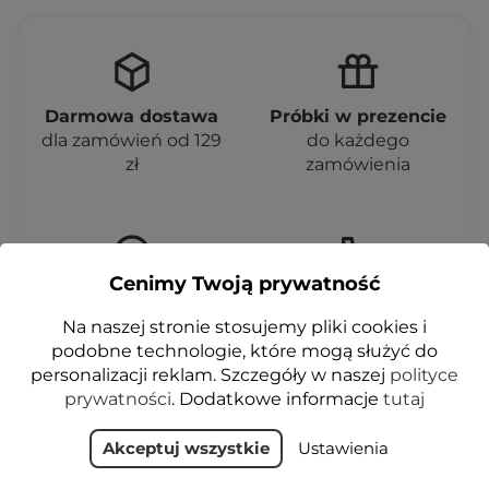
Darmowa dostawa
Próbki w prezencie
dla zamówień od 129
do każdego
zł
zamówienia
Cenimy Twoją prywatność
30 dni na zwrot
+48 505 005 070
masz prawo zmienić
W czym możemy
Na naszej stronie stosujemy pliki cookies i
zdanie
pomóc?
podobne technologie, które mogą służyć do
personalizacji reklam. Szczegóły w naszej
polityce
prywatności
. Dodatkowe informacje
tutaj
Akceptuj wszystkie
Ustawienia