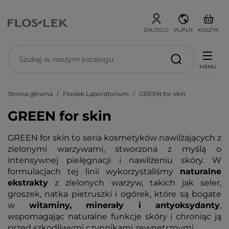
ZALOGUJ
PL/PLN
KOSZYK
MENU
Strona główna
Floslek Laboratorium
GREEN for skin
GREEN for skin
GREEN for skin to seria kosmetyków nawilżających z
zielonymi warzywami, stworzona z myślą o
intensywnej pielęgnacji i nawilżeniu skóry. W
formulacjach tej linii wykorzystaliśmy
naturalne
ekstrakty
z zielonych warzyw, takich jak seler,
groszek, natka pietruszki i ogórek, które są bogate
w
witaminy, minerały i antyoksydanty
,
wspomagając naturalne funkcje skóry i chroniąc ją
przed szkodliwymi czynnikami zewnętrznymi.