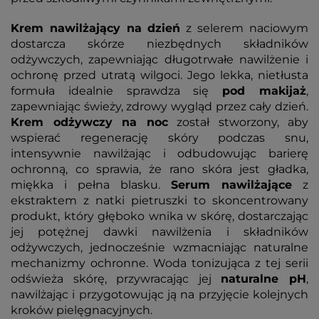
Krem nawilżający na dzień
z selerem naciowym
dostarcza skórze niezbędnych składników
odżywczych, zapewniając długotrwałe nawilżenie i
ochronę przed utratą wilgoci. Jego lekka, nietłusta
formuła idealnie sprawdza się
pod makijaż
,
zapewniając świeży, zdrowy wygląd przez cały dzień.
Krem odżywczy na noc
został stworzony, aby
wspierać regenerację skóry podczas snu,
intensywnie nawilżając i odbudowując barierę
ochronną, co sprawia, że rano skóra jest gładka,
miękka i pełna blasku.
Serum nawilżające
z
ekstraktem z natki pietruszki to skoncentrowany
produkt, który głęboko wnika w skórę, dostarczając
jej potężnej dawki nawilżenia i składników
odżywczych, jednocześnie wzmacniając naturalne
mechanizmy ochronne. Woda tonizująca z tej serii
odświeża skórę, przywracając jej
naturalne pH
,
nawilżając i przygotowując ją na przyjęcie kolejnych
kroków pielęgnacyjnych.