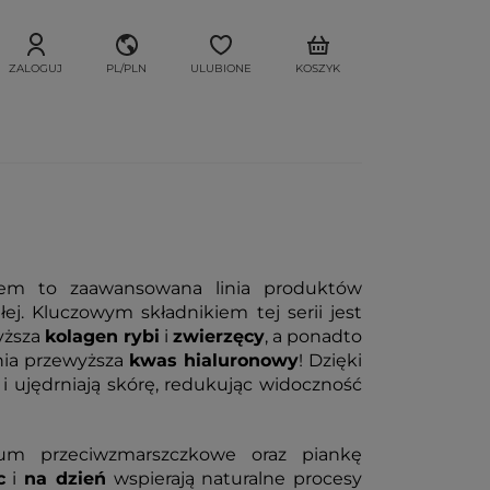
ZALOGUJ
PL/PLN
ULUBIONE
KOSZYK
nem to zaawansowana linia produktów
ej. Kluczowym składnikiem tej serii jest
wyższa
kolagen rybi
i
zwierzęcy
, a ponadto
nia przewyższa
kwas hialuronowy
! Dzięki
i ujędrniają skórę, redukując widoczność
rum przeciwzmarszczkowe oraz piankę
c
i
na dzień
wspierają naturalne procesy