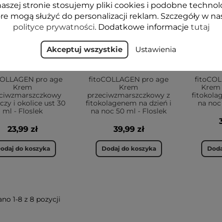
aszej stronie stosujemy pliki cookies i podobne technol
re mogą służyć do personalizacji reklam. Szczegóły w na
polityce prywatności
. Dodatkowe informacje
tutaj
Akceptuj wszystkie
Ustawienia
COLLAGEN pro age
fitoCOLLAGEN pro age
fitoCO
Krem
Krem
Krem 
eciwzmarszczkowy
przeciwzmarszczkowy z
fitokola
czy i okolice ust 30
fitokolagenem na dzień i
na noc
ml - Floslek
na noc 50 ml - Floslek
23,99 zł
39,99 zł
odaj do koszyka
Dodaj do koszyka
Doda
no 1-8 z 8 pozycji