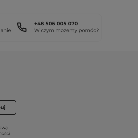
+48 505 005 070
danie
W czym możemy pomóc?
lową
ności