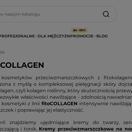
do -50%
PROFESJONALNE
DLA MĘŻCZYZN
PROMOCJE
BLOG
GEN
toCOLLAGEN
a kosmetyków przeciwzmarszczkowych z fitokolage
zona z myślą o kompleksowej pielęgnacji skóry dojrzał
olagen, czyli kolagen roślinny, który skutecznością prze
ezwykłe właściwości nawilżające - zdolnością nawadnia
kosmetyki z linii
fitoCOLLAGEN
intensywnie nawilżają 
zczek i poprawiając jej elastyczność.
rii znajdziemy ujędrniające kremy do twarzy, se
zczającą i tonik.
Kremy przeciwzmarszczkowe na no