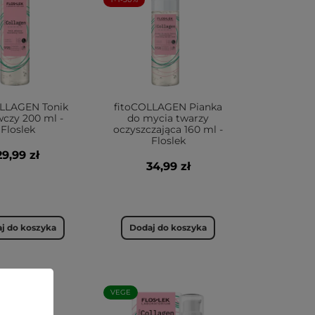
OLLAGEN Tonik
fitoCOLLAGEN Pianka
czy 200 ml -
do mycia twarzy
Floslek
oczyszczająca 160 ml -
Floslek
29,99 zł
34,99 zł
j do koszyka
Dodaj do koszyka
VEGE