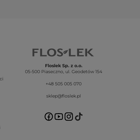
Floslek Sp. z o.o.
05-500 Piaseczno,
ul. Geodetów 154
ci
+48 505 005 070
sklep@floslek.pl
i