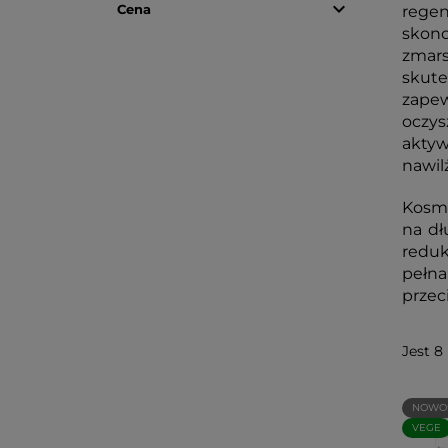

Cena
regen
skonc
zmars
skute
zapew
oczys
aktyw
nawil
Kosme
na dł
reduk
pełna
przec
Jest 8
NOWO
VEGE