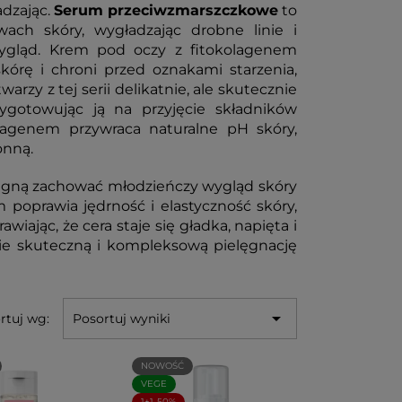
adzając.
Serum przeciwzmarszczkowe
to
ach skóry, wygładzając drobne linie i
wygląd. Krem pod oczy z fitokolagenem
kórę i chroni przed oznakami starzenia,
rzy z tej serii delikatnie, ale skutecznie
zygotowując ją na przyjęcie składników
olagenem przywraca naturalne pH skóry,
onną.
 pragną zachować młodzieńczy wygląd skóry
poprawia jędrność i elastyczność skóry,
wiając, że cera staje się gładka, napięta i
bie skuteczną i kompleksową pielęgnację

rtuj wg:
Posortuj wyniki
NOWOŚĆ
VEGE
1+1-50%