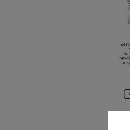
Zes
od
nawi
oczy
D
VEGE