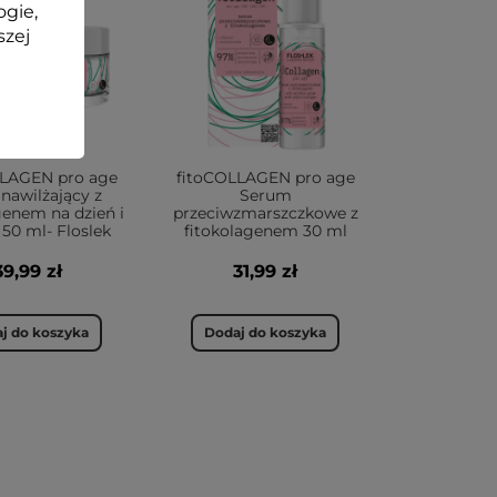
ogie,
szej
LLAGEN pro age
fitoCOLLAGEN pro age
nawilżający z
Serum
genem na dzień i
przeciwzmarszczkowe z
 50 ml- Floslek
fitokolagenem 30 ml
39,99 zł
31,99 zł
j do koszyka
Dodaj do koszyka