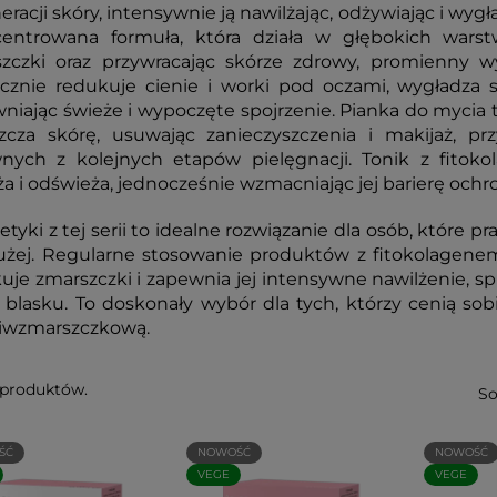
eracji skóry, intensywnie ją nawilżając, odżywiając i wygł
entrowana formuła, która działa w głębokich warstw
zczki oraz przywracając skórze zdrowy, promienny 
cznie redukuje cienie i worki pod oczami, wygładza s
niając świeże i wypoczęte spojrzenie. Pianka do mycia twa
zcza skórę, usuwając zanieczyszczenia i makijaż, pr
nych z kolejnych etapów pielęgnacji. Tonik z fitok
ża i odświeża, jednocześnie wzmacniając jej barierę ochr
tyki z tej serii to idealne rozwiązanie dla osób, które
użej. Regularne stosowanie produktów z fitokolagenem 
uje zmarszczki i zapewnia jej intensywne nawilżenie, spra
 blasku. To doskonały wybór dla tych, którzy cenią so
iwzmarszczkową.
 produktów.
So
ŚĆ
NOWOŚĆ
NOWOŚĆ
VEGE
VEGE