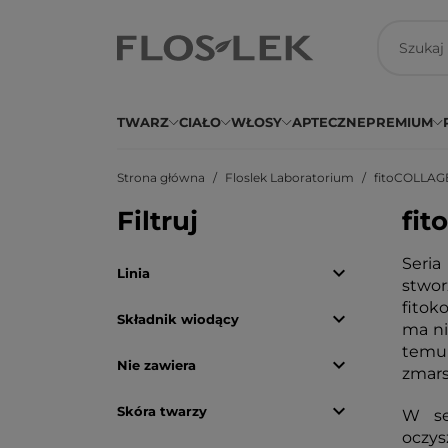
TWARZ
CIAŁO
WŁOSY
APTECZNE
PREMIUM
Strona główna
Floslek Laboratorium
fitoCOLLA
Filtruj
fi
Seri

Linia
stwor
fitok

Składnik wiodący
ma ni
temu 

Nie zawiera
zmars

Skóra twarzy
W se
oczys