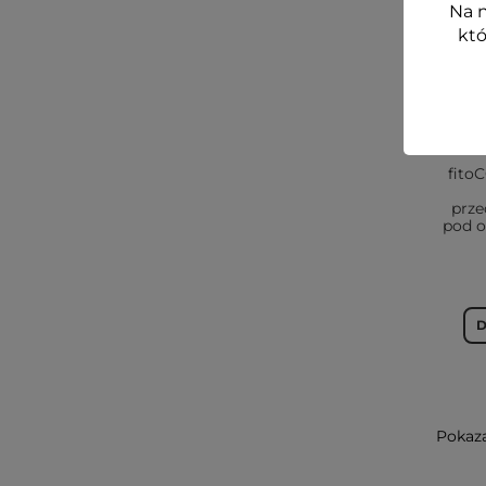
Na n
któ
fito
prz
pod o
D
Pokaza