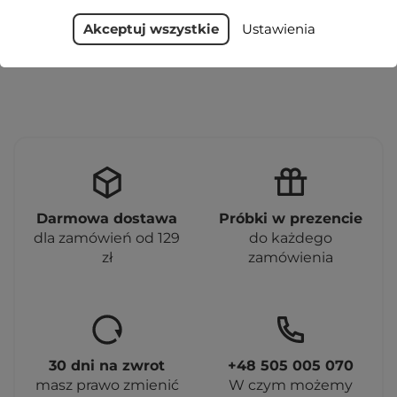
Akceptuj wszystkie
Ustawienia
Pokazano 1-5 z 5 pozycji
Darmowa dostawa
Próbki w prezencie
dla zamówień od 129
do każdego
zł
zamówienia
30 dni na zwrot
+48 505 005 070
masz prawo zmienić
W czym możemy