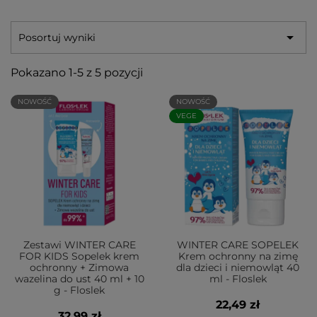

Posortuj wyniki
Pokazano 1-5 z 5 pozycji
NOWOŚĆ
NOWOŚĆ
VEGE
Zestawi WINTER CARE
WINTER CARE SOPELEK
FOR KIDS Sopelek krem
Krem ochronny na zimę
ochronny + Zimowa
dla dzieci i niemowląt 40
wazelina do ust 40 ml + 10
ml - Floslek
g - Floslek
22,49 zł
32,99 zł