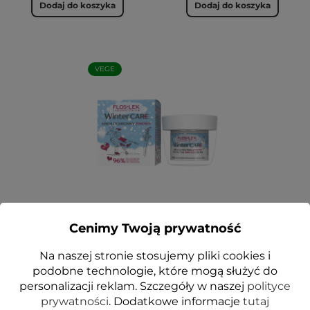
Dodaj do koszyka
Dodaj do koszyka
VEGE
WINTER CARE Krem
ochronny zimowy 50 ml -
Cenimy Twoją prywatność
Floslek
Na naszej stronie stosujemy pliki cookies i
24,99 zł
podobne technologie, które mogą służyć do
Dodaj do koszyka
personalizacji reklam. Szczegóły w naszej
polityce
prywatności
. Dodatkowe informacje
tutaj