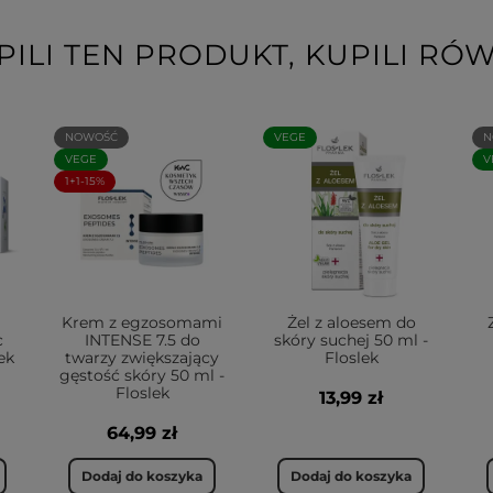
PILI TEN PRODUKT, KUPILI RÓW
NOWOŚĆ
VEGE
N
VEGE
V
1+1-15%
Krem z egzosomami
Żel z aloesem do
c
INTENSE 7.5 do
skóry suchej 50 ml -
ek
twarzy zwiększający
Floslek
gęstość skóry 50 ml -
Floslek
13,99 zł
64,99 zł
Dodaj do koszyka
Dodaj do koszyka