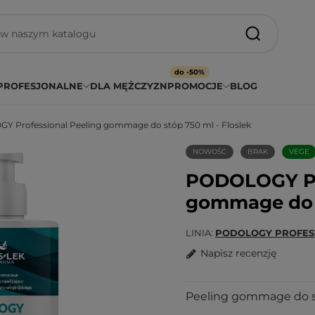
do -50%
PROFESJONALNE
DLA MĘŻCZYZN
PROMOCJE
BLOG
 Professional Peeling gommage do stóp 750 ml - Floslek
NOWOŚĆ
BRAK
VEGE
PODOLOGY Pr
gommage do s
LINIA
PODOLOGY PROFES
Napisz recenzję
Peeling gommage do st