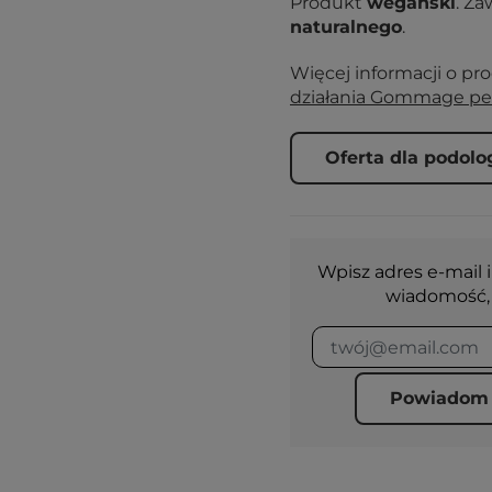
Produkt
wegański
. Za
naturalnego
.
Więcej informacji o pr
działania Gommage pe
Oferta dla podol
Wpisz adres e-mail i
wiadomość, 
Powiadom 