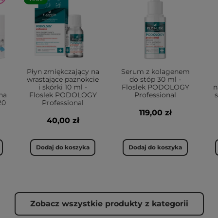
Płyn zmiękczający na
Serum z kolagenem
wrastające paznokcie
do stóp 30 ml -
i skórki 10 ml -
Floslek PODOLOGY
n
na
Floslek PODOLOGY
Professional
s
20
Professional
119,00 zł
40,00 zł
Dodaj do koszyka
Dodaj do koszyka
Zobacz wszystkie produkty z kategorii