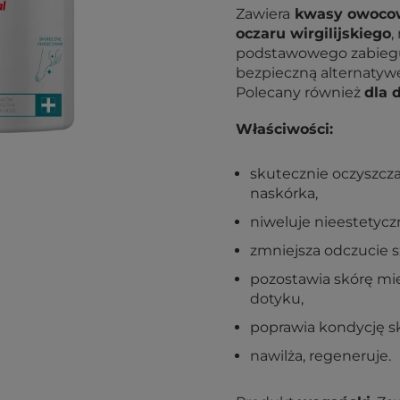
Zawiera
kwasy owoco
oczaru wirgilijskiego
,
podstawowego zabiegu
bezpieczną alternatyw
Polecany również
dla 
Właściwości:
skutecznie oczyszcz
naskórka,
niweluje nieestetycz
zmniejsza odczucie s
pozostawia skórę mię
dotyku,
poprawia kondycję skó
nawilża, regeneruje.