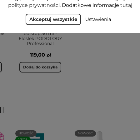
polityce prywatności
. Dodatkowe informacje
tutaj
Akceptuj wszystkie
Ustawienia
a
Serum z kolagenem
lek
do stóp 30 ml -
Floslek PODOLOGY
Professional
119,00 zł
Dodaj do koszyka
I
NOWOŚĆ
NOWOŚĆ
VEGE