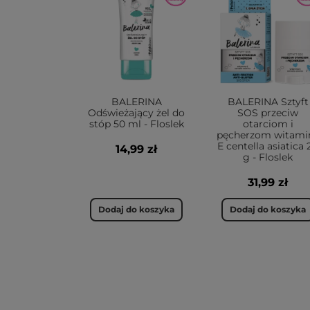
BALERINA
BALERINA Sztyft
Odświeżający żel do
SOS przeciw
stóp 50 ml - Floslek
otarciom i
pęcherzom witami
E centella asiatica 
14,99 zł
g - Floslek
31,99 zł
Dodaj do koszyka
Dodaj do koszyka