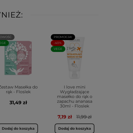
NIEŻ:
OWOŚĆ
PROMOCJA!
EGE
-40%
VEGE
Zestaw Masełka do
I love mini
rąk - Floslek
Wygładzające
masełko do rąk o
zapachu ananasa
31,49 zł
30ml - Floslek
7,19 zł
11,99 zł
Dodaj do koszyka
Dodaj do koszyka