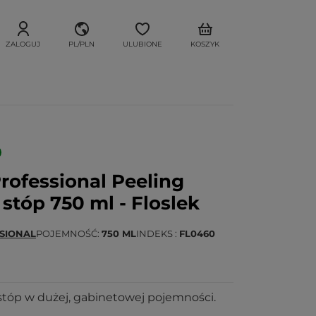
ZALOGUJ
PL/PLN
ULUBIONE
KOSZYK
ofessional Peeling
tóp 750 ml - Floslek
SIONAL
POJEMNOŚĆ
750 ML
INDEKS
FL0460
óp w dużej, gabinetowej pojemności.