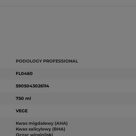
PODOLOGY PROFESSIONAL
FL0460
5905043026114
750 ml
VEGE
Kwas migdałowy (AHA)
Kwas salicylowy (BHA)
Oczar wirginijski