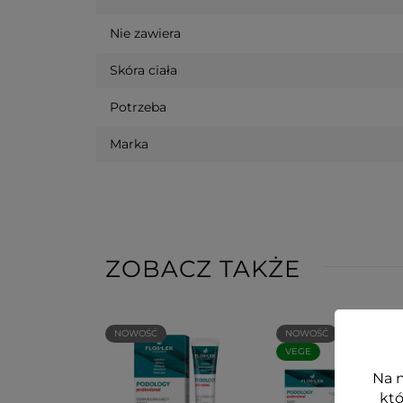
Nie zawiera
Skóra ciała
Potrzeba
Marka
ZOBACZ TAKŻE
NOWOŚĆ
NOWOŚĆ
VEGE
Na n
któ