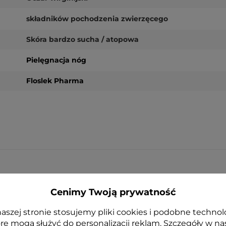
składników pochodzenia zwierzęcego
Skóra bardzo sucha / atopowa
Pielęgnacja nóg
Floslek Pharma
NOWOŚĆ
Cenimy Twoją prywatność
aszej stronie stosujemy pliki cookies i podobne technol
re mogą służyć do personalizacji reklam. Szczegóły w na