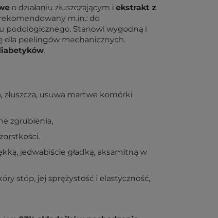
we
o działaniu złuszczającym i
ekstrakt z
 rekomendowany m.in.: do
 podologicznego. Stanowi wygodną i
ę dla peelingów mechanicznych.
diabetyków
.
a, złuszcza, usuwa martwe komórki
ne zgrubienia,
zorstkości.
kką, jedwabiście gładką, aksamitną w
ry stóp, jej sprężystość i elastyczność,