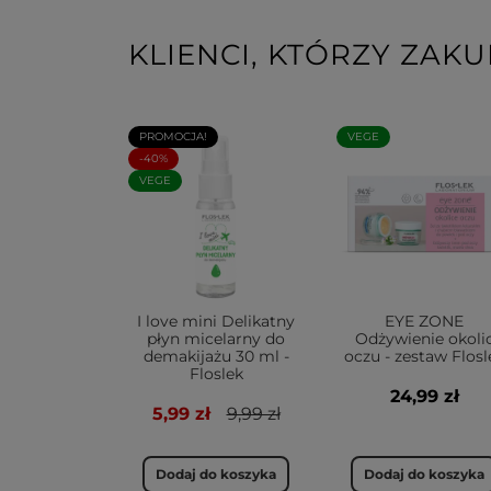
KLIENCI, KTÓRZY ZAKU
PROMOCJA!
VEGE
-40%
VEGE
I love mini Delikatny
EYE ZONE
płyn micelarny do
Odżywienie okoli
demakijażu 30 ml -
oczu - zestaw Flosl
Floslek
24,99 zł
5,99 zł
9,99 zł
Dodaj do koszyka
Dodaj do koszyka