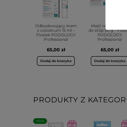
Odbudowujący krem
Maść regenerując
z colostrum 15 ml -
do stóp 50 g - Flos
Floslek PODOLOGY
PODOLOGY
Professional
Professional
65,00 zł
65,00 zł
Dodaj do koszyka
Dodaj do koszyka
PRODUKTY Z KATEGORI
VEGE