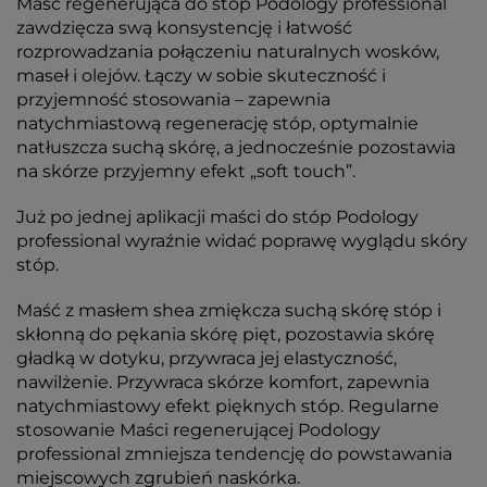
Maść regenerująca do stóp Podology professional
zawdzięcza swą konsystencję i łatwość
rozprowadzania połączeniu naturalnych wosków,
maseł i olejów. Łączy w sobie skuteczność i
przyjemność stosowania – zapewnia
natychmiastową regenerację stóp, optymalnie
natłuszcza suchą skórę, a jednocześnie pozostawia
na skórze przyjemny efekt „soft touch”.
Już po jednej aplikacji maści do stóp Podology
professional wyraźnie widać poprawę wyglądu skóry
stóp.
Maść z masłem shea zmiękcza suchą skórę stóp i
skłonną do pękania skórę pięt, pozostawia skórę
gładką w dotyku, przywraca jej elastyczność,
nawilżenie. Przywraca skórze komfort, zapewnia
natychmiastowy efekt pięknych stóp. Regularne
stosowanie Maści regenerującej Podology
professional zmniejsza tendencję do powstawania
miejscowych zgrubień naskórka.