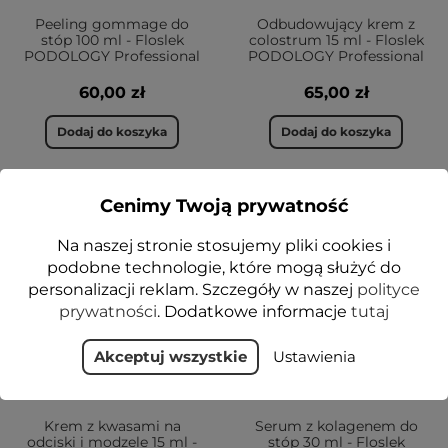
Peeling gommage do
Odbudowujący krem z
stóp 100 ml - Floslek
colostrum 15 ml - Floslek
PODOLOGY Professional
PODOLOGY Professional
60,00 zł
65,00 zł
Dodaj do koszyka
Dodaj do koszyka
Cenimy Twoją prywatność
NOWOŚĆ
NOWOŚĆ
Na naszej stronie stosujemy pliki cookies i
VEGE
podobne technologie, które mogą służyć do
personalizacji reklam. Szczegóły w naszej
polityce
prywatności
. Dodatkowe informacje
tutaj
Akceptuj wszystkie
Ustawienia
Krem z kwasami na
Serum z kolagenem do
odciski i modzele 15 ml -
stóp 30 ml - Floslek