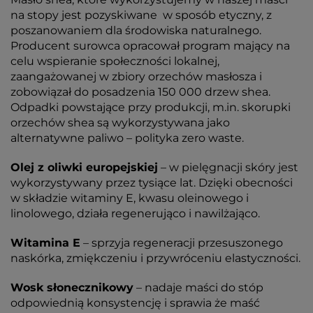
na stopy jest pozyskiwane w sposób etyczny, z
poszanowaniem dla środowiska naturalnego.
Producent surowca opracował program mający na
celu wspieranie społeczności lokalnej,
zaangażowanej w zbiory orzechów masłosza i
zobowiązał do posadzenia 150 000 drzew shea.
Odpadki powstające przy produkcji, m.in. skorupki
orzechów shea są wykorzystywana jako
alternatywne paliwo – polityka zero waste.
Olej z oliwki europejskiej
– w pielęgnacji skóry jest
wykorzystywany przez tysiące lat. Dzięki obecności
w składzie witaminy E, kwasu oleinowego i
linolowego, działa regenerująco i nawilżająco.
Witamina E
– sprzyja regeneracji przesuszonego
naskórka, zmiękczeniu i przywróceniu elastyczności.
Wosk słonecznikowy
– nadaje maści do stóp
odpowiednią konsystencję i sprawia że maść