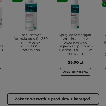
V
Emolientowa
Spray odświeżająco-
S
formuła do stóp 380
zmiękczający z
ml - Floslek
oktenidyną do
na
PODOLOGY
higieny stóp 225 ml-
20
Professional
Floslek PODOLOGY
Professional
59,00 zł
Dodaj do koszyka
Zobacz wszystkie produkty z kategorii