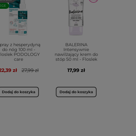
EGE
pray z hesperydyną
BALERINA
do nóg 100 ml -
Intensywnie
Floslek PODOLOGY
nawilżający krem do
care
stóp 50 ml - Floslek
22,39 zł
27,99 zł
17,99 zł
Dodaj do koszyka
Dodaj do koszyka