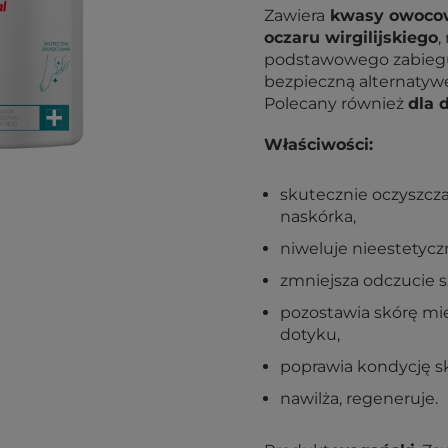
Zawiera
kwasy owoco
oczaru wirgilijskiego
,
podstawowego zabiegu
bezpieczną alternatyw
Polecany również
dla 
Właściwości:
skutecznie oczyszcz
naskórka,
niweluje nieestetycz
zmniejsza odczucie s
pozostawia skórę mię
dotyku,
poprawia kondycję skó
nawilża, regeneruje.