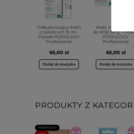
Odbudowujący krem
Maść regenerując
z colostrum 15 ml -
do stóp 50 g - Flos
Floslek PODOLOGY
PODOLOGY
Professional
Professional
65,00 zł
65,00 zł
Dodaj do koszyka
Dodaj do koszyka
PRODUKTY Z KATEGORI
PROMOCJA!
-40%