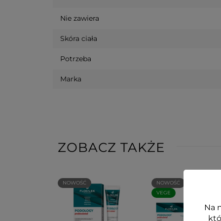
Nie zawiera
Skóra ciała
Potrzeba
Marka
ZOBACZ TAKŻE
NOWOŚĆ
NOWOŚĆ
VEGE
Na n
któ