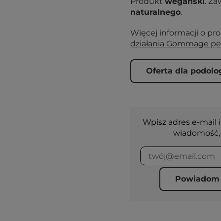
Produkt
wegański
. Za
naturalnego
.
Więcej informacji o pr
działania Gommage pe
Oferta dla podol
Wpisz adres e-mail i
wiadomość, 
Powiadom 