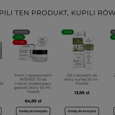
PILI TEN PRODUKT, KUPILI RÓW
NOWOŚĆ
VEGE
N
VEGE
V
1+1-15%
Krem z egzosomami
Żel z aloesem do
c
INTENSE 7.5 do
skóry suchej 50 ml -
ek
twarzy zwiększający
Floslek
gęstość skóry 50 ml -
Floslek
13,99 zł
64,99 zł
Dodaj do koszyka
Dodaj do koszyka