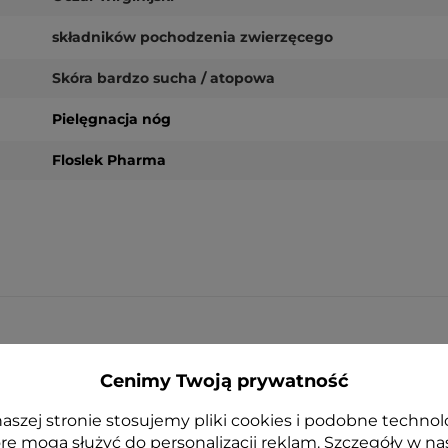
składników pochodzenia zwierzęcego
Skóra bardzo sucha / atopowa
Pielęgnacja nóg
Floslek Pharma
NOWOŚĆ
Cenimy Twoją prywatność
aszej stronie stosujemy pliki cookies i podobne technol
re mogą służyć do personalizacji reklam. Szczegóły w na