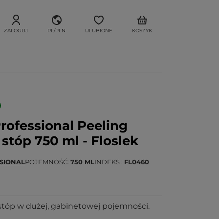
ZALOGUJ
PL/PLN
ULUBIONE
KOSZYK
ofessional Peeling
tóp 750 ml - Floslek
SIONAL
POJEMNOŚĆ
750 ML
INDEKS
FL0460
óp w dużej, gabinetowej pojemności.