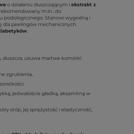
we
o działaniu złuszczającym i
ekstrakt z
 rekomendowany m.in.: do
 podologicznego. Stanowi wygodną i
ę dla peelingów mechanicznych.
diabetyków
.
a, złuszcza, usuwa martwe komórki
ne zgrubienia,
zorstkości.
kką, jedwabiście gładką, aksamitną w
ry stóp, jej sprężystość i elastyczność,