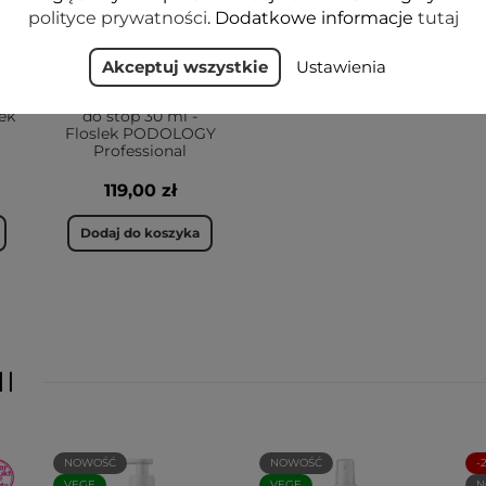
polityce prywatności
. Dodatkowe informacje
tutaj
Akceptuj wszystkie
Ustawienia
a
Serum z kolagenem
lek
do stóp 30 ml -
Floslek PODOLOGY
Professional
119,00 zł
Dodaj do koszyka
I
NOWOŚĆ
NOWOŚĆ
-
VEGE
VEGE
N