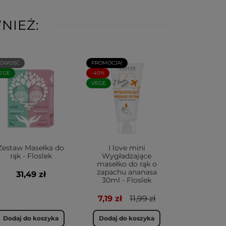
NIEŻ:
OWOŚĆ
PROMOCJA!
EGE
-40%
VEGE
Zestaw Masełka do
I love mini
rąk - Floslek
Wygładzające
masełko do rąk o
zapachu ananasa
31,49 zł
30ml - Floslek
7,19 zł
11,99 zł
Dodaj do koszyka
Dodaj do koszyka