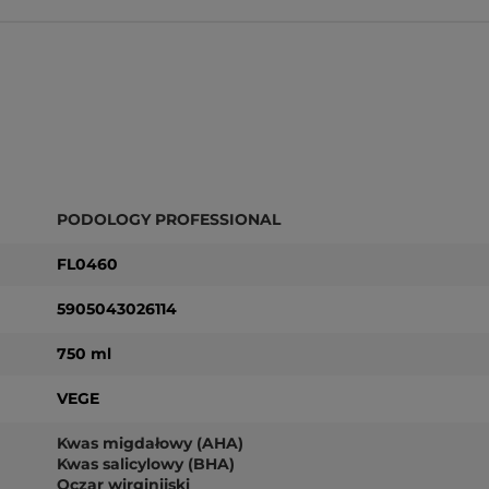
PODOLOGY PROFESSIONAL
FL0460
5905043026114
750 ml
VEGE
Kwas migdałowy (AHA)
Kwas salicylowy (BHA)
Oczar wirginijski