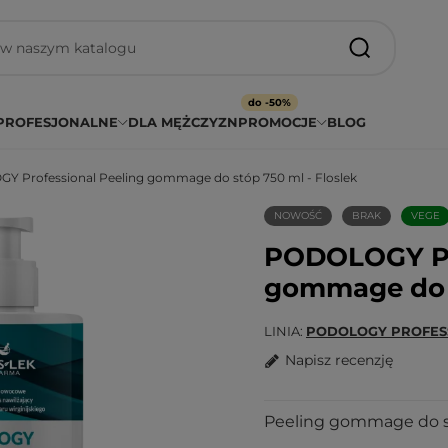
do -50%
PROFESJONALNE
DLA MĘŻCZYZN
PROMOCJE
BLOG
 Professional Peeling gommage do stóp 750 ml - Floslek
NOWOŚĆ
BRAK
VEGE
PODOLOGY Pr
gommage do s
LINIA
PODOLOGY PROFES
Napisz recenzję
Peeling gommage do st