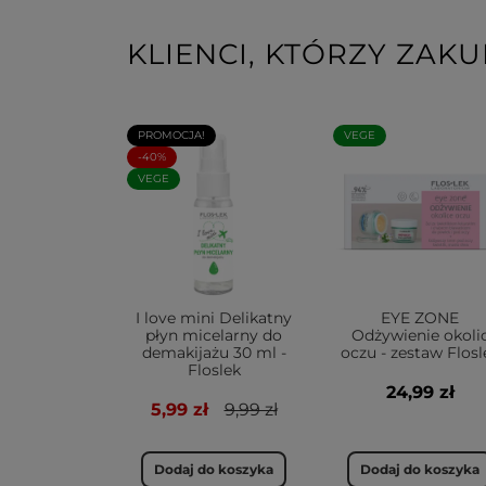
KLIENCI, KTÓRZY ZAKU
PROMOCJA!
VEGE
-40%
VEGE
I love mini Delikatny
EYE ZONE
płyn micelarny do
Odżywienie okoli
demakijażu 30 ml -
oczu - zestaw Flosl
Floslek
24,99 zł
5,99 zł
9,99 zł
Dodaj do koszyka
Dodaj do koszyka