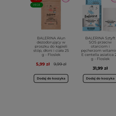
VEGE
BALERINA Ałun
BALERINA Sztyft
dezodorujący w
SOS przeciw
proszku do kąpieli
otarciom i
stóp, dłoni i ciała 25
pęcherzom witami
g - Floslek
E centella asiatica 
g - Floslek
5,99 zł
9,99 zł
31,99 zł
Dodaj do koszyka
Dodaj do koszyka