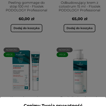
Peeling gommage do
Odbudowujący krem z
stóp 100 ml - Floslek
colostrum 15 ml - Floslek
PODOLOGY Professional
PODOLOGY Professional
60,00 zł
65,00 zł
Dodaj do koszyka
Dodaj do koszyka
NOWOŚĆ
NOWOŚĆ
VEGE
VEGE
Krem z kwasami na
Rewitalizujący krem do
odciski i modzele 15 ml -
dłoni 380 ml - Floslek
Floslek PODOLOGY
Cenimy Twoją prywatność
PODOLOGY Professional