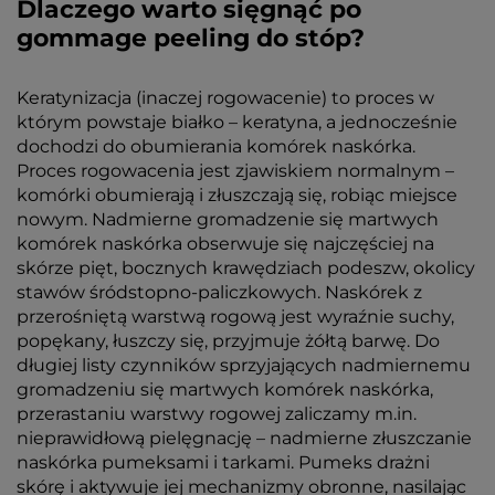
Dlaczego warto sięgnąć po
gommage peeling do stóp?
Keratynizacja (inaczej rogowacenie) to proces w
którym powstaje białko – keratyna, a jednocześnie
dochodzi do obumierania komórek naskórka.
Proces rogowacenia jest zjawiskiem normalnym –
komórki obumierają i złuszczają się, robiąc miejsce
nowym. Nadmierne gromadzenie się martwych
komórek naskórka obserwuje się najczęściej na
skórze pięt, bocznych krawędziach podeszw, okolicy
stawów śródstopno-paliczkowych. Naskórek z
przerośniętą warstwą rogową jest wyraźnie suchy,
popękany, łuszczy się, przyjmuje żółtą barwę. Do
długiej listy czynników sprzyjających nadmiernemu
gromadzeniu się martwych komórek naskórka,
przerastaniu warstwy rogowej zaliczamy m.in.
nieprawidłową pielęgnację – nadmierne złuszczanie
naskórka pumeksami i tarkami. Pumeks drażni
skórę i aktywuje jej mechanizmy obronne, nasilając