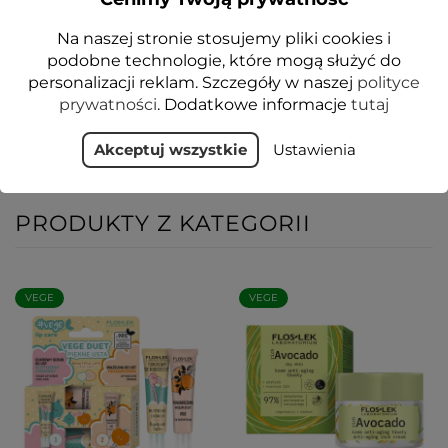
Professional
Na naszej stronie stosujemy pliki cookies i
53,00 zł
podobne technologie, które mogą służyć do
personalizacji reklam. Szczegóły w naszej
polityce
Dodaj do koszyka
prywatności
. Dodatkowe informacje
tutaj
Akceptuj wszystkie
Ustawienia
PRODUKTY Z KATEGORII
VEGE
VEGE