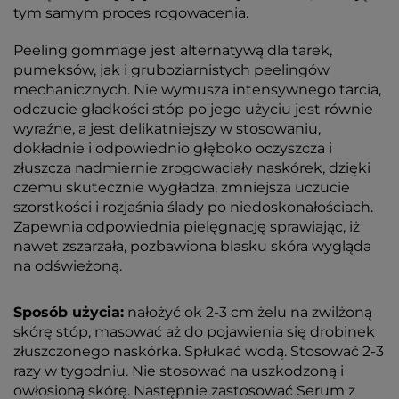
tym samym proces rogowacenia.
Peeling gommage jest alternatywą dla tarek,
pumeksów, jak i gruboziarnistych peelingów
mechanicznych. Nie wymusza intensywnego tarcia,
odczucie gładkości stóp po jego użyciu jest równie
wyraźne, a jest delikatniejszy w stosowaniu,
dokładnie i odpowiednio głęboko oczyszcza i
złuszcza nadmiernie zrogowaciały naskórek, dzięki
czemu skutecznie wygładza, zmniejsza uczucie
szorstkości i rozjaśnia ślady po niedoskonałościach.
Zapewnia odpowiednia pielęgnację sprawiając, iż
nawet zszarzała, pozbawiona blasku skóra wygląda
na odświeżoną.
Sposób użycia:
nałożyć ok 2-3 cm żelu na zwilżoną
skórę stóp, masować aż do pojawienia się drobinek
złuszczonego naskórka. Spłukać wodą. Stosować 2-3
razy w tygodniu. Nie stosować na uszkodzoną i
owłosioną skórę. Następnie zastosować Serum z