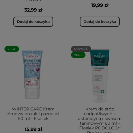
19,99 zł
32,99 zł
Dodaj do koszyka
Dodaj do koszyka
VEGE
NOWOŚĆ
VEGE
WINTER CARE Krem
Krem do stóp
zimowy do rąk i paznokci
nadpotliwych z
50 ml - Floslek
oktenidyną i kwasem
taninowym 60 ml -
Floslek PODOLOGY
15,99 zł
Professional