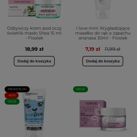
Odżywczy krem pod oczy
I love mini Wygładzające
świetlik masło Shea 15 ml
masełko do rąk o zapachu
- Floslek
ananasa 30ml - Floslek
18,99 zł
7,19 zł
11,99 zł
Dodaj do koszyka
Dodaj do koszyka
PROMOCJA!
VEGE
-40%
VEGE