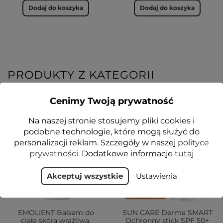
Dodaj do koszyka
Dodaj do koszyka
PRODUKTY Z KATEGORII
Cenimy Twoją prywatność
VEGE
1+1-50%
Na naszej stronie stosujemy pliki cookies i
podobne technologie, które mogą służyć do
personalizacji reklam. Szczegóły w naszej
polityce
prywatności
. Dodatkowe informacje
tutaj
Akceptuj wszystkie
Ustawienia
EMOLIENT Balsam do
SUN CARE Derma SMART
ciała skóra wrażliwa,
Ochronny stick SPF 50+