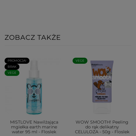
ZOBACZ TAKŻE
PROMOCJA!
VEGE
BRAK
VEGE
MISTLOVE Nawilżająca
WOW SMOOTH! Peeling
mgiełka earth marine
do rąk delikatny
water 95 ml - Floslek
CELULOZA - 50g - Floslek