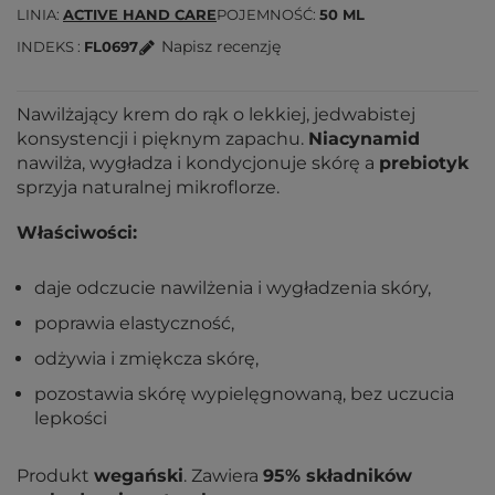
LINIA
ACTIVE HAND CARE
POJEMNOŚĆ
50 ML
Napisz recenzję
INDEKS
FL0697
Nawilżający krem do rąk o lekkiej, jedwabistej
konsystencji i pięknym zapachu.
Niacynamid
nawilża, wygładza i kondycjonuje skórę a
prebiotyk
sprzyja naturalnej mikroflorze.
Właściwości:
daje odczucie nawilżenia i wygładzenia skóry,
poprawia elastyczność,
odżywia i zmiękcza skórę,
pozostawia skórę wypielęgnowaną, bez uczucia
lepkości
Produkt
wegański
. Zawiera
95% składników