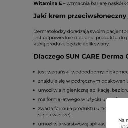
Witamina E
– wzmacnia barierę naskórko
Jaki krem przeciwsłoneczny 
Dermatolodzy doradzają swoim pacjentom,
jest odpowiednie dobranie produktu do pre
którą produkt będzie aplikowany.
Dlaczego SUN CARE Derma Oc
jest wegański, wodoodporny, niekomedo
znajduje się w podręcznym opakowaniu
umożliwia higieniczną aplikację, bez br
ma formę łatwego w użyciu u sztyftu,
zwarta formuła produktu umożliwia je
się na wietrze),
Na n
umożliwia warstwową aplikację, bez efe
któ