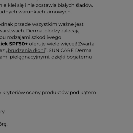
 klei się i nie zostawia białych śladów.
w trudnych warunkach zimowych.
 jednak przede wszystkim ważne jest
warstwach. Dermatolodzy zalecają
obu rodzajami szkodliwego
tick SPF50+
oferuje wiele więcej! Zwarta
ez „
brudzenia dłoni
”. SUN CARE Derma
ciami pielęgnacyjnymi, dzięki bogatemu
nie kryteriów oceny produktów pod kątem
ry.
órę.