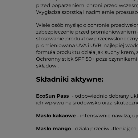
przed poparzeniem, chroni przed wczesnym s
Wygładza szorstką i nadmiernie przesusz
Wiele osób myśląc o ochronie przeciwsło
zabezpieczenie przed promieniowaniem o
stosowanie produktów przeciwsłonecznyc
promieniowana UVA i UVB, najlepiej wod
formuła produktu działa jak suchy krem,
Ochronny stick SPF 50+ poza czynnikami 
składowi.
Składniki aktywne:
EcoSun Pass
- odpowiednio dobrany ukł
ich wpływu na środowisko oraz skuteczno
Masło kakaowe
- intensywnie nawilża, uj
Masło mango
- działa przeciwutleniając