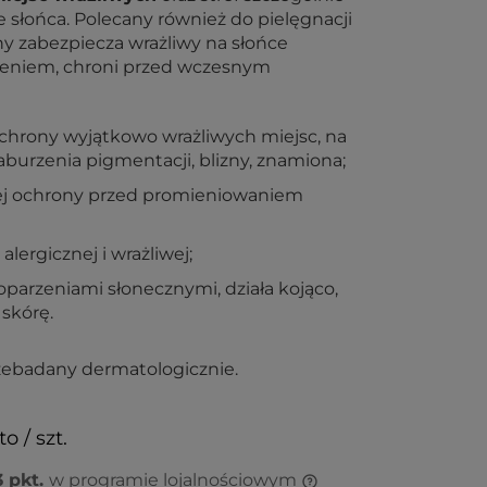
e słońca. Polecany również do pielęgnacji
nny zabezpiecza wrażliwy na słońce
zeniem, chroni przed wczesnym
chrony wyjątkowo wrażliwych miejsc, na
aburzenia pigmentacji, blizny, znamiona;
ej ochrony przed promieniowaniem
lergicznej i wrażliwej;
oparzeniami słonecznymi, działa kojąco,
 skórę.
rzebadany dermatologicznie.
o / szt.
3
pkt.
w programie lojalnościowym