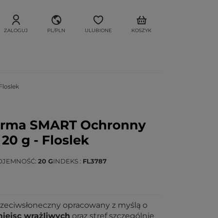
ZALOGUJ
PL/PLN
ULUBIONE
KOSZYK
loslek
rma SMART Ochronny
20 g - Floslek
OJEMNOŚĆ
20 G
INDEKS
FL3787
zeciwsłoneczny opracowany z myślą o
iejsc wrażliwych
oraz stref szczególnie