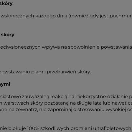
skóry
wsłonecznych każdego dnia (również gdy jest pochmurno
 skóry
eciwsłonecznych wpływa na spowolnienie powstawania zm
 powstawaniu plam i przebarwień skóry.
nymi
iastowo zauważalną reakcją na niekorzystne działanie p
warstwach skóry pozostaną na długie lata lub nawet cał
zone na zewnątrz, nie zapominaj o stosowaniu wysokiej
 nie blokuje 100% szkodliwych promieni ultrafioletowych.