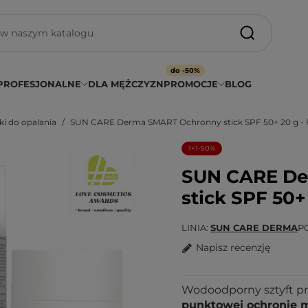
do -50%
PROFESJONALNE
DLA MĘŻCZYZN
PROMOCJE
BLOG
 do opalania
SUN CARE Derma SMART Ochronny stick SPF 50+ 20 g - F
1+1-50%
SUN CARE De
stick SPF 50+ 
LINIA
SUN CARE DERMA
P
Napisz recenzję
Wodoodporny sztyft pr
punktowej ochronie m