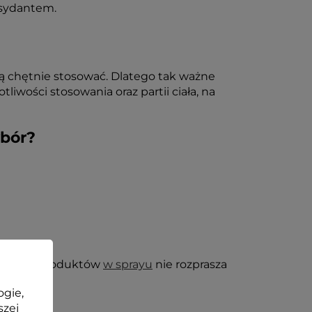
ksydantem.
dą chętnie stosować. Dlatego tak ważne
liwości stosowania oraz partii ciała, na
ybór?
stwie do produktów
w sprayu
nie rozprasza
ogie,
szej