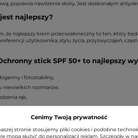
wą, poprawia nawilżenie skóry. Jest doskonałym antyo
jest najlepszy?
 że najlepszy krem ​​przeciwsłoneczny to ten, który bę
ferencji użytkownika, stylu życia, przyzwyczajeń, częstot
hronny stick SPF 50+ to najlepszy w
genny i fotostabilny,
 niewielkich rozmiarów,
udzenia rąk,
Cenimy Twoją prywatność
go komfortowe stosowanie na powietrzu (w przeciwień
aszej stronie stosujemy pliki cookies i podobne technol
ktu rolowania na skórze.
re mogą służyć do personalizacji reklam. Szczegóły w na