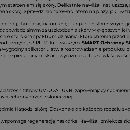
tarzeniem się skóry. Delikatnie nawilża i natłuszcza, nie
oną skórę. Sprawdzi się zarówno latem na plaży, jak i 
necznej, skupia się na uniknięciu oparzeń słonecznych,
dpowiedzialnym za uszkodzenia skóry w głębszych jej 
h o szerokim spektrum działania, które chronią przed 
oodpornych, o SPF 30 lub wyższym.
SMART Ochronny
S
 a wygodny aplikator ułatwia rozprowadzenie produktu b
zabezpieczającymi skórę, wyróżnia się także właściwoś
ad trzech filtrów UV (UVA i UVB) zapewniający spełnie
ści ochrony przeciwsłonecznej.
ędrnia i łagodzi skórę. Doskonałe do każdego rodzaju skó
o, wspomaga regenerację naskórka. Nawilża i zmiękcza sk