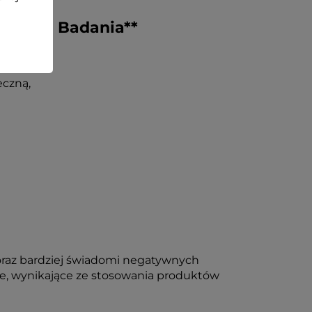
torium. Badania**
eczną,
 coraz bardziej świadomi negatywnych
e, wynikające ze stosowania produktów