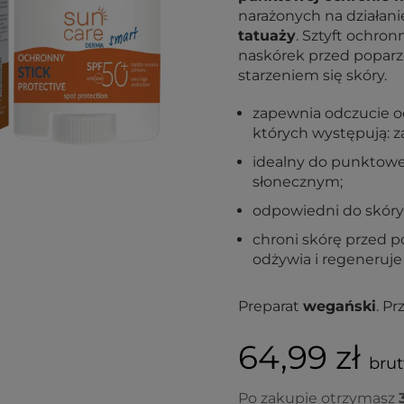
narażonych na działani
tatuaży
. Sztyft ochro
naskórek przed popar
starzeniem się skóry.
zapewnia odczucie o
których występują: z
idealny do punktow
słonecznym;
odpowiedni do skóry a
chroni skórę przed p
odżywia i regeneruje
Preparat
wegański
. P
64,99 zł
brutt
Po zakupie otrzymasz