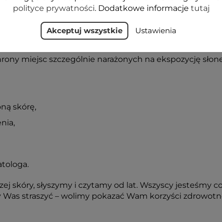
polityce prywatności
. Dodatkowe informacje
tutaj
tu sprawdziliśmy w niezależnym labora
Akceptuj wszystkie
Ustawienia
rony miejsc szczególnie narażonych na ekspozycję słon
ną skórę,
nia,
atologa.
szej skóry, słyszymy i czytamy od lat. Wszyscy jesteśmy
Was straszyć – wolimy pokazać Wam korzyści zdrowotn