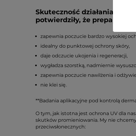
Skuteczność działania sztyf
potwierdziły, że preparat:
zapewnia poczucie bardzo wysokiej och
idealny do punktowej ochrony skóry,
daje odczucie ukojenia i regeneracji,
wygładza szorstką, nadmiernie wysuszo
zapewnia poczucie nawilżenia i odżywie
nie klei się.
**Badania aplikacyjne pod kontrolą derm
O tym, jak istotna jest ochrona UV dla na
skutków promieniowania. My nie chcemy 
przeciwsłonecznych: