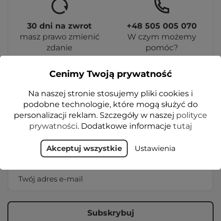
30 dni na zwrot
+48 505 005 070
masz prawo zmienić
W czym możemy
zdanie
pomóc?
Cenimy Twoją prywatność
Na naszej stronie stosujemy pliki cookies i
podobne technologie, które mogą służyć do
personalizacji reklam. Szczegóły w naszej
polityce
NEWSLETTER
prywatności
. Dodatkowe informacje
tutaj
Otrzymuj informację o nowościach i
Akceptuj wszystkie
Ustawienia
wyprzedażach