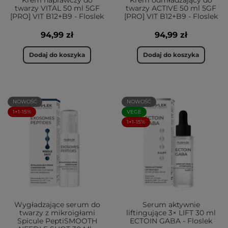
Krem naprawczy do
Krem odmładzający do
twarzy VITAL 50 ml 5GF
twarzy ACTIVE 50 ml 5GF
[PRO] VIT B12+B9 - Floslek
[PRO] VIT B12+B9 - Floslek
94,99 zł
94,99 zł
Dodaj do koszyka
Dodaj do koszyka
NOWOŚĆ
NOWOŚĆ
1+1-15%
VEGE
1+1-15%
Wygładzające serum do
Serum aktywnie
twarzy z mikroigłami
liftingujące 3× LIFT 30 ml
Spicule PeptiSMOOTH
ECTOIN GABA - Floslek