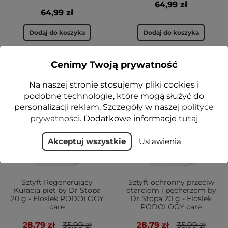
64,99 zł
64,99 zł
Dodaj do koszyka
Dodaj do koszyka
Cenimy Twoją prywatność
-20%
-20%
Na naszej stronie stosujemy pliki cookies i
NOWOŚĆ
NOWOŚĆ
podobne technologie, które mogą służyć do
VEGE
personalizacji reklam. Szczegóły w naszej
polityce
prywatności
. Dodatkowe informacje
tutaj
Akceptuj wszystkie
Ustawienia
Sztyft Regenerujący
Sztyft ochronny przeciw
Kuracja pięt by Dr Stopa
otarciom i pęcherzom by
20 g - Floslek PODOLOGY
Dr Stopa 20 g - Floslek
care
PODOLOGY care
28,79 zł
35,99 zł
28,79 zł
35,99 zł