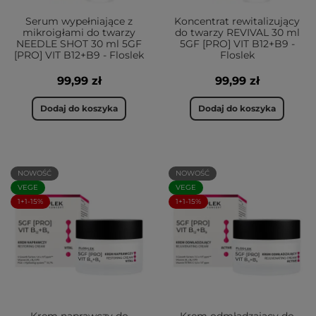
Serum wypełniające z
Koncentrat rewitalizujący
mikroigłami do twarzy
do twarzy REVIVAL 30 ml
NEEDLE SHOT 30 ml 5GF
5GF [PRO] VIT B12+B9 -
[PRO] VIT B12+B9 - Floslek
Floslek
99,99 zł
99,99 zł
Dodaj do koszyka
Dodaj do koszyka
NOWOŚĆ
NOWOŚĆ
VEGE
VEGE
1+1-15%
1+1-15%