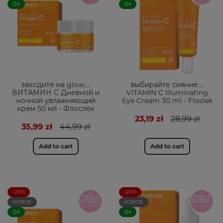
ДА
ДА
заходите на glow....
выбирайте сияние....
ВИТАМИН С Дневной и
VITAMIN C Illuminating
ночной увлажняющий
Eye Cream 30 ml - Floslek
крем 50 мл - Флослек
23,19 zł
28,99 zł
35,99 zł
44,99 zł
Add to cart
Add to cart
-20%
-20%
НОВОЕ
НОВОЕ
ДА
ДА