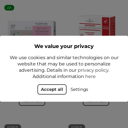
ДА
We value your privacy
We use cookies and similar technologies on our
website that may be used to personalize
Уход за контуром глаз -
Набор HESPERIDIN
advertising. Details in our
privacy policy
.
набор Floslek
Укрепление и
успокоение 1+1+мини -
Additional information
here
Floslek
24,99 zł
Accept all
Settings
74,99 zł
Add to cart
Add to cart
НОВОЕ
НОВОЕ