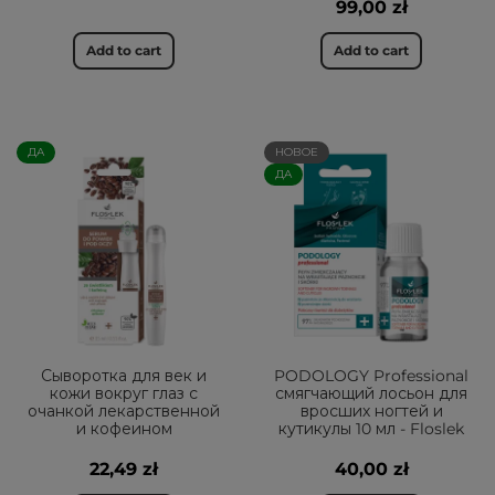
99,00 zł
Add to cart
Add to cart
ДА
НОВОЕ
ДА
Сыворотка для век и
PODOLOGY Professional
кожи вокруг глаз с
смягчающий лосьон для
очанкой лекарственной
вросших ногтей и
и кофеином
кутикулы 10 мл - Floslek
22,49 zł
40,00 zł