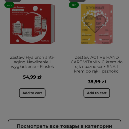
ДА
ДА
Zestaw Hyaluron anti-
Zestaw ACTIVE HAND
aging Nawilżenie i
CARE VITAMIN C krem do
wygładzenie - Floslek
rąk i paznokci + SNAIL
krem do rąk i paznokci
54,99 zł
38,99 zł
Add to cart
Add to cart
Посмотреть все товары в категории