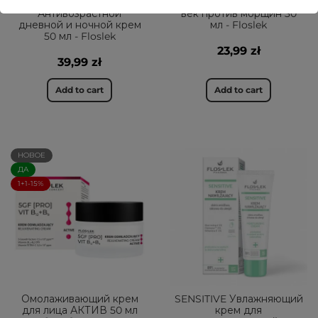
richAvocado
richAvocado Крем для
Антивозрастной
век против морщин 30
дневной и ночной крем
мл - Floslek
50 мл - Floslek
23,99 zł
39,99 zł
Add to cart
Add to cart
НОВОЕ
ДА
1+1-15%
Омолаживающий крем
SENSITIVE Увлажняющий
для лица АКТИВ 50 мл
крем для