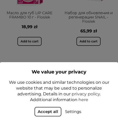
Масло для губ LIP CARE
Набор для обновления и
FRAMBO 10 г - Floslek
регенерации SNAIL -
Floslek
18,99 zł
65,99 zł
Add to cart
Add to cart
ДА
ДА
We value your privacy
We use cookies and similar technologies on our
website that may be used to personalize
advertising. Details in our
privacy policy
.
Additional information
here
Accept all
Settings