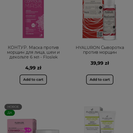
КОНТУР. Маска против
HYALURON Сыворотка
морщин для лица, шеи и
против морщин
декольте 6 мл - Floslek
39,99 zł
4,99 zł
Add to cart
Add to cart
НОВОЕ
ДА