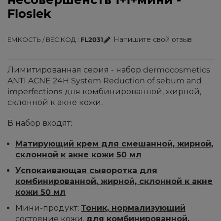
Floslek
Напишите свой отзыв
ЕМКОСТЬ / ВЕС
КОД
FL2031
Лимитированная серия - набор dermocosmetics
ANTI ACNE 24H System Reduction of sebum and
imperfections для комбинированной, жирной,
склонной к акне кожи.
В набор входят:
Матирующий крем для смешанной, жирной,
склонной к акне кожи 50 мл
Успокаивающая сыворотка для
комбинированной, жирной, склонной к акне
кожи 50 мл
Мини-продукт:
Тоник, нормализующий
состояние кожи,
для комбинированной,