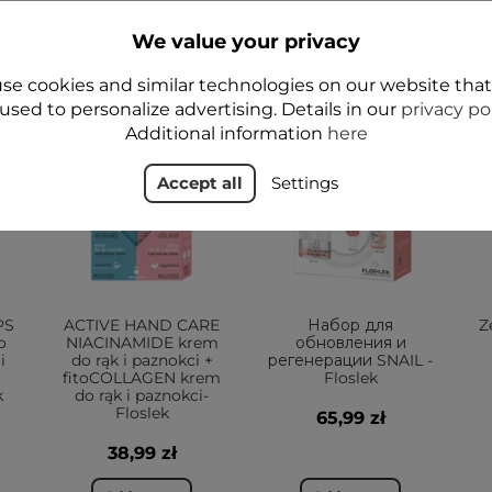
We value your privacy
se cookies and similar technologies on our website tha
used to personalize advertising. Details in our
privacy po
Additional information
here
НОВОЕ
НОВОЕ
Н
ДА
Д
Accept all
Settings
PS
ACTIVE HAND CARE
Набор для
Z
o
NIACINAMIDE krem
обновления и
i
do rąk i paznokci +
регенерации SNAIL -
fitoCOLLAGEN krem
Floslek
k
do rąk i paznokci-
Floslek
65,99 zł
38,99 zł