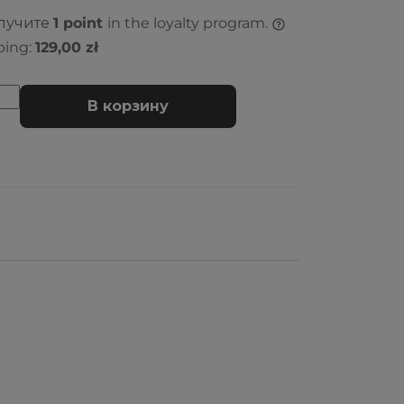
олучите
1
point
in the loyalty program.
ping:
129,00 zł
В корзину