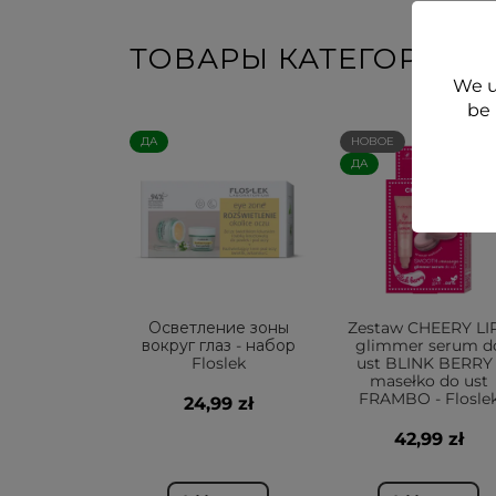
ТОВАРЫ КАТЕГОРИИ
We u
be 
ДА
НОВОЕ
ДА
Осветление зоны
Zestaw CHEERY LI
вокруг глаз - набор
glimmer serum d
Floslek
ust BLINK BERRY 
masełko do ust
FRAMBO - Flosle
24,99 zł
42,99 zł