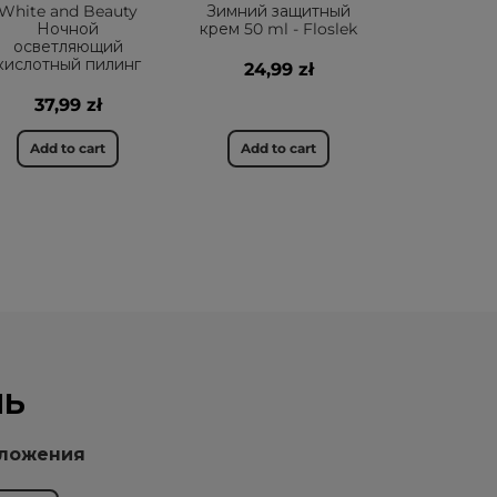
White and Beauty
Зимний защитный
Ночной
крем 50 ml - Floslek
осветляющий
кислотный пилинг
24,99 zł
37,99 zł
Add to cart
Add to cart
НЬ
дложения