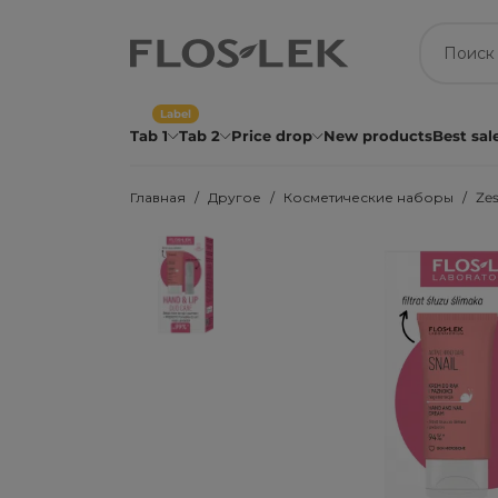
Label
Tab 1
Tab 2
Price drop
New products
Best sal
Главная
Другое
Косметические наборы
Zes