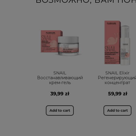
ВОЗМОЖНО, ВАМ ПО
SNAIL
SNAIL Elixir
Восстанавливающий
Регенерирующи
крем-гель
концентрат
39,99 zł
59,99 zł
Add to cart
Add to cart