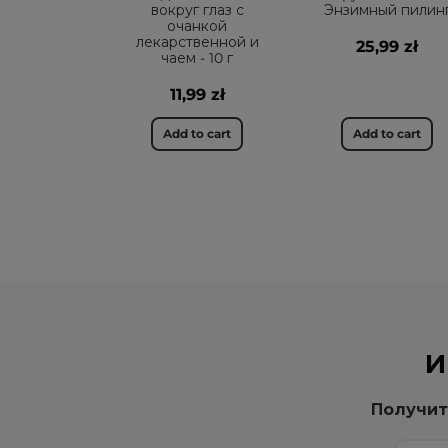
вокруг глаз с
Энзимный пилин
очанкой
лекарственной и
25,99 zł
чаем - 10 г
11,99 zł
Add to cart
Add to cart
И
Получит