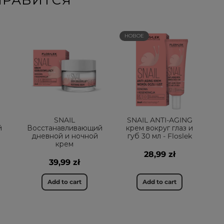
НРАВИТСЯ
НОВОЕ
SNAIL
SNAIL ANTI-AGING
й
Восстанавливающий
крем вокруг глаз и
дневной и ночной
губ 30 мл - Floslek
крем
28,99 zł
39,99 zł
Add to cart
Add to cart