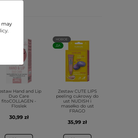
t may
licy
.
ОВОЕ
НОВОЕ
А
ДА
estaw Hand and Lip
Zestaw CUTE LIPS
Duo Care
peeling cukrowy do
fitoCOLLAGEN -
ust NUDISH i
Floslek
masełko do ust
FRAGO
30,99 zł
35,99 zł