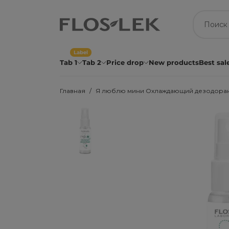
Label
Tab 1
Tab 2
Price drop
New products
Best sal
Главная
Я люблю мини Охлаждающий дезодорант д