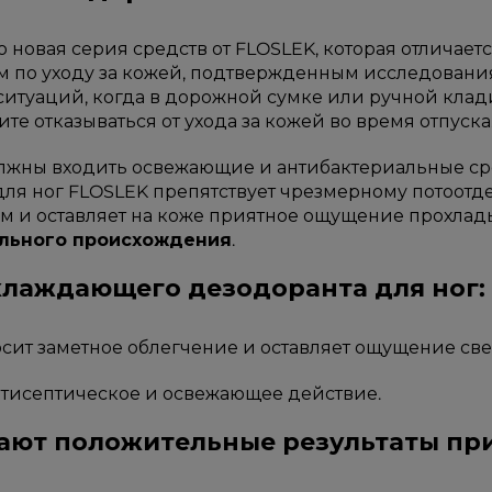
о новая серия средств от FLOSLEK, которая отличае
 по уходу за кожей, подтвержденным исследовани
итуаций, когда в дорожной сумке или ручной клади
тите отказываться от ухода за кожей во время отпуска
жны входить освежающие и антибактериальные сред
 ног FLOSLEK препятствует чрезмерному потоотделе
м и оставляет на коже приятное ощущение прохлад
ального происхождения
.
лаждающего дезодоранта для ног:
осит заметное облегчение и оставляет ощущение све
нтисептическое и освежающее действие.
ают положительные результаты пр