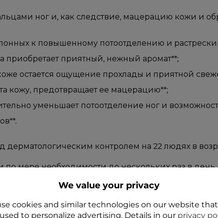
льцами ног и, как следствие, мацерацию кожи и об
клонных к повышенному потоотделению и растрески
 приобретает приятный, нежный аромат**;
оже остается ощущение прохлады и приятной свеже
та кожу, предотвращает ее мацерацию**;
ительно уменьшает потоотделение ног и возможност
в**.
 дерматологическим контролем на 22 людях в возрас
и по мере необходимости до нескольких раз в день 
We value your privacy
se cookies and similar technologies on our website tha
used to personalize advertising. Details in our
privacy po