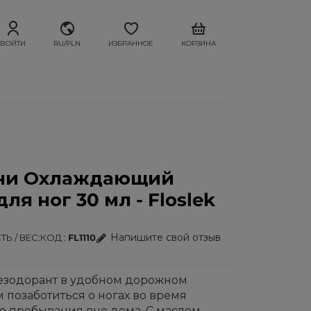
ВОЙТИ
RU/PLN
ИЗБРАННОЕ
КОРЗИНА
ни Охлаждающий
ля ног 30 мл - Floslek
Напишите свой отзыв
Ь / ВЕС
КОД
FL1110
езодорант в удобном дорожном
 позаботиться о ногах во время
го пребывания вне дома. С маслом