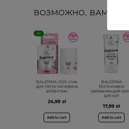
ВОЗМОЖНО, ВАМ ПО
ДА
BALERINA SOS-стик
BALERINA
для пяток мочевина
Интенсивно
аллантоин
увлажняющий кр
для ног
24,99 zł
17,99 zł
Add to cart
Add to cart