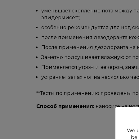
уменьшает скопление пота между па
эпидермисе**;
особенно рекомендуется для ног, с
после применения дезодоранта кожа
После применения дезодоранта на к
Заметно подсушивает влажную от по
Применяется утром и вечером, знач
устраняет запах ног на несколько часо
**Тесты по применению проведены под
Способ применения:
наносите на ног
We u
be 