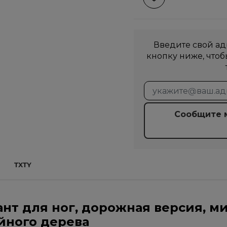
Введите свой ад
кнопку ниже, что
Сообщите м
TXTY
т для ног, дорожная версия, м
айного дерева