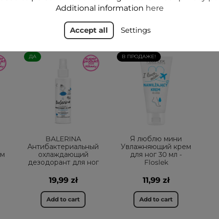
Additional information
here
НРАВИТСЯ
Accept all
Settings
ДА
В ПРОДАЖЕ!
BALERINA
Я люблю мини
Антибактериальный
Увлажняющий крем
ем
охлаждающий
для ног 30 мл -
дезодорант для ног
Floslek
19,99 zł
11,99 zł
Add to cart
Add to cart