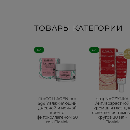
ТОВАРЫ КАТЕГОРИИ
ДА
ДА
fitoCOLLAGEN pro
stopNACZYNKA
age Увлажняющий
Антивозрастной
дневной и ночной
крем для глаз дл
крем с
осветления темн
фитоколлагеном 50
кругов 30 мл -
ml- Floslek
Floslek