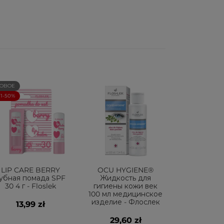
ОВОЕ
+1-50%
LIP CARE BERRY
OCU HYGIENE®
убная помада SPF
Жидкость для
30 4 г - Floslek
гигиены кожи век
100 мл медицинское
изделие - Флослек
13,99 zł
29,60 zł