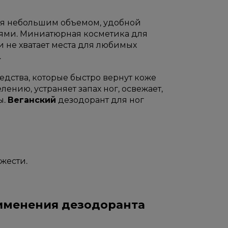
тся небольшим объемом, удобной
ями. Миниатюрная косметика для
 не хватает места для любимых
.
ства, которые быстро вернут коже
нию, устраняет запах ног, освежает,
ы.
Веганский
дезодорант для ног
жести.
именения дезодоранта