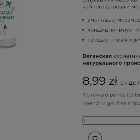
чайного дерева и ме
уменьшает чрезмер
кондиционирует и 
придает ногам комф
Веганская
косметик
натурального прои
8,99 zł
с ндс /
No reward points for th
Spend to get free ship