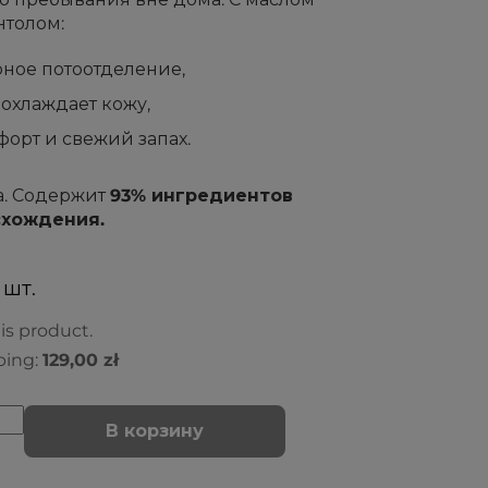
нтолом:
ное потоотделение,
охлаждает кожу,
орт и свежий запах.
а. Содержит
93% ингредиентов
схождения.
 шт.
is product.
ping:
129,00 zł
В корзину