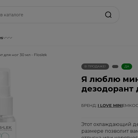
es
ля ног 30 мл - Floslek
В ПРОДАЖЕ!
ДА
Я люблю ми
дезодорант д
БРЕНД
I LOVE MINI
ЕМКОСТ
Этот охлаждающий д
размере позволит вам
отпуска или коротко