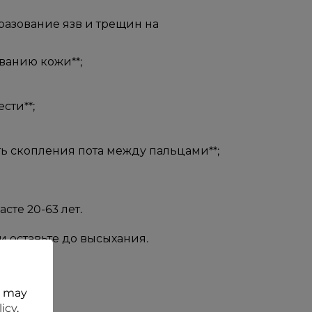
разование язв и трещин на
ванию кожи**;
сти**;
ь скопления пота между пальцами**;
те 20-63 лет.
и оставьте до высыхания.
t may
licy
.