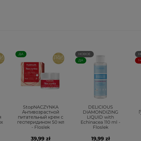
ДА
НОВОЕ
Н
ДА
1
StopNACZYNKA
DELICIOUS
Антивозрастной
DIAMONDIZING
Г
я
питательный крем с
LIQUID with
ых
гесперидином 50 мл
Echinacea 110 ml -
- Floslek
Floslek
39,99 zł
19,99 zł