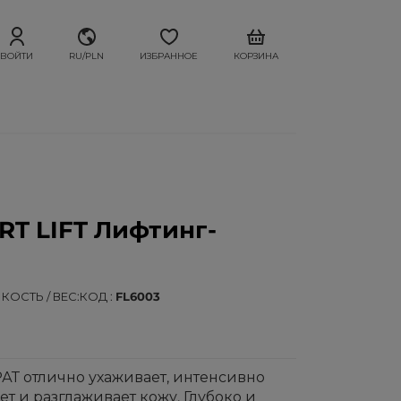
ВОЙТИ
RU/PLN
ИЗБРАННОЕ
КОРЗИНА
T LIFT Лифтинг-
КОСТЬ / ВЕС
КОД
FL6003
 отлично ухаживает, интенсивно
ет и разглаживает кожу. Глубоко и