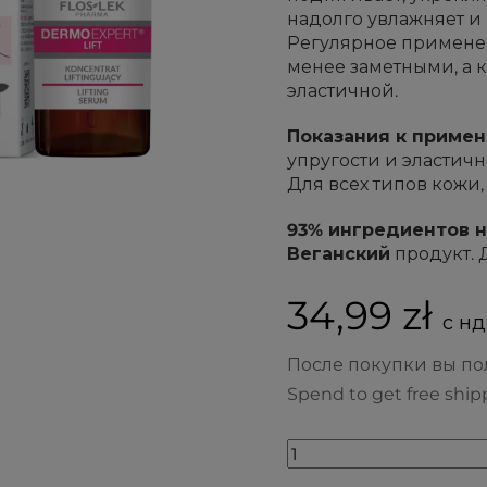
надолго увлажняет и
Регулярное примен
менее заметными, а 
эластичной.
Показания к приме
упругости и эластич
Для всех типов кожи,
93% ингредиентов 
Веганский
продукт. 
34,99 zł
с нд
После покупки вы п
Spend to get free ship