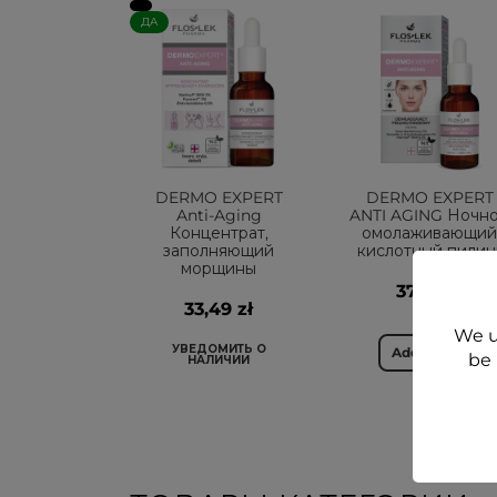
ДА
DERMO EXPERT
DERMO EXPERT
Anti-Aging
ANTI AGING Ночн
Концентрат,
омолаживающий
заполняющий
кислотный пилин
морщины
37,99 zł
33,49 zł
We u
УВЕДОМИТЬ О
Add to cart
be 
НАЛИЧИИ