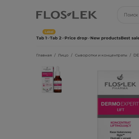
Label
Tab 1
Tab 2
Price drop
New products
Best sal
Главная
Лицо
Сыворотки и концентраты
DE