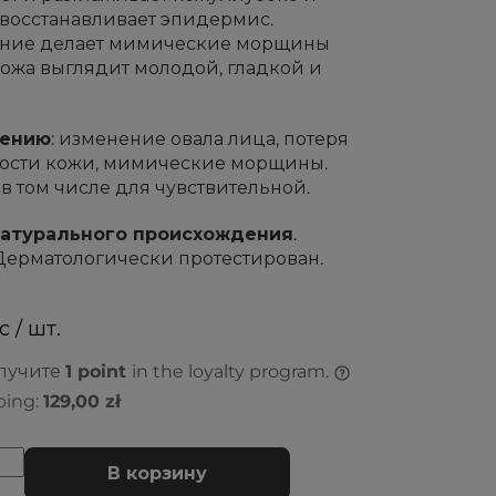
 восстанавливает эпидермис.
ение делает мимические морщины
кожа выглядит молодой, гладкой и
нению
: изменение овала лица, потеря
ности кожи, мимические морщины.
 в том числе для чувствительной.
натурального происхождения
.
Дерматологически протестирован.
с / шт.
олучите
1
point
in the loyalty program.
ping:
129,00 zł
В корзину