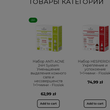
ТОВАРЫ КАТЕГОРИИ
ДА
Набор ANTI ACNE
Набор HESPERID
24H System
Укрепление и
Уменьшение
успокоение
выделения кожного
1+1+мини - Flosle
сала и
несовершенств
74,99 zł
1+1+мини - Floslek
62,99 zł
Add to cart
Add to cart