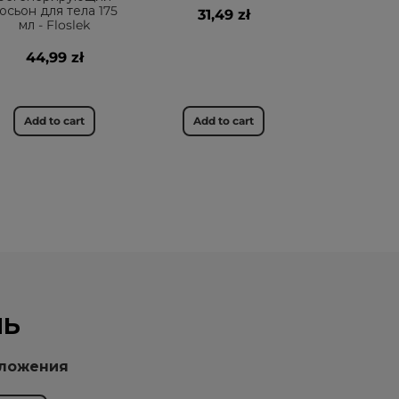
осьон для тела 175
31,49 zł
мл - Floslek
44,99 zł
Add to cart
Add to cart
НЬ
дложения