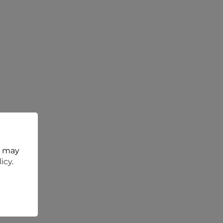
t may
licy
.