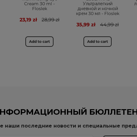
Cream 30 ml -
Ультралегкий
л
Floslek
дневной и ночной
крем 30 мл - Floslek
23,19 zł
28,99 zł
35,99 zł
44,99 zł
Add to cart
Add to cart
НФОРМАЦИОННЫЙ БЮЛЛЕТЕ
е наши последние новости и специальные пре