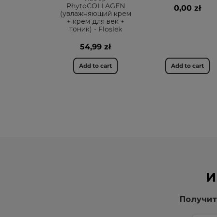
PhytoCOLLAGEN
0,00 zł
(увлажняющий крем
+ крем для век +
тоник) - Floslek
54,99 zł
Add to cart
Add to cart
И
Получит