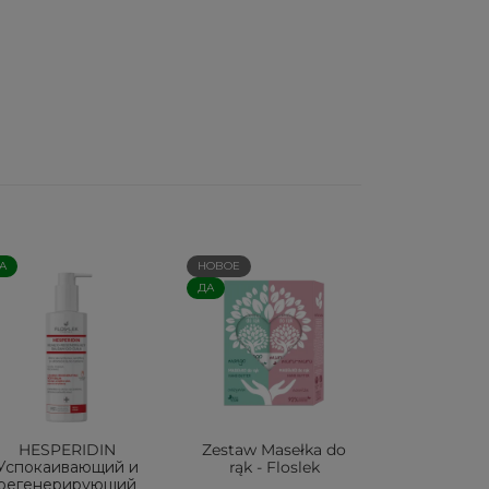
А
НОВОЕ
ДА
HESPERIDIN
Zestaw Masełka do
Успокаивающий и
rąk - Floslek
регенерирующий