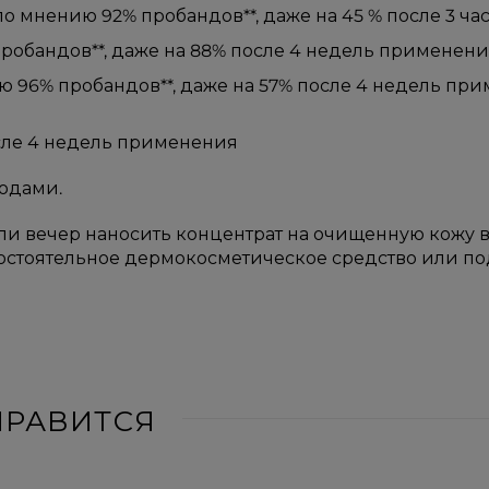
мнению 92% пробандов**, даже на 45 % после 3 час
обандов**, даже на 88% после 4 недель применения
 96% пробандов**, даже на 57% после 4 недель прим
сле 4 недель применения
одами.
или вечер наносить концентрат на очищенную кожу во
стоятельное дермокосметическое средство или под
НРАВИТСЯ