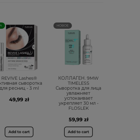
А
НОВОЕ
REVIVE Lashes®
КОЛЛАГЕН. 9MW
ктивная сыворотка
TIMELESS
для ресниц - 3 ml
Сыворотка для лица
увлажняет
успокаивает
49,99 zł
укрепляет 30 мл -
FLOSLEK
59,99 zł
Add to cart
Add to cart