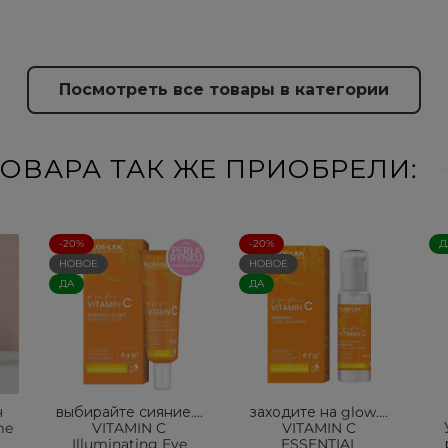
Посмотреть все товары в категории
ОВАРА ТАК ЖЕ ПРИОБРЕЛИ:
-20%
-20%
Д
НОВОЕ
НОВОЕ
ДА
ДА
н
выбирайте сияние....
заходите на glow....
me
VITAMIN C
VITAMIN C
Illuminating Eye
ESSENTIAL