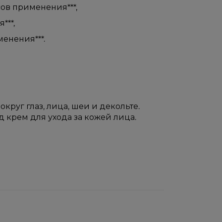
ов применения***,
***,
енения***.
круг глаз, лица, шеи и декольте.
 крем для ухода за кожей лица.