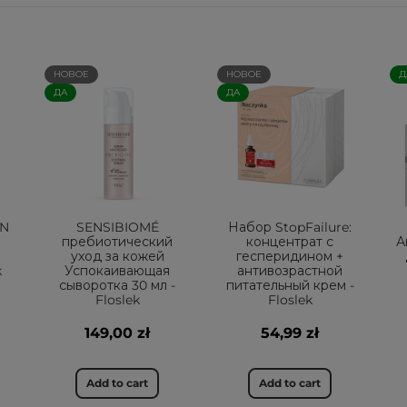
НОВОЕ
НОВОЕ
Д
ДА
ДА
IN
SENSIBIOMÉ
Набор StopFailure:
пребиотический
концентрат с
А
уход за кожей
гесперидином +
k
Успокаивающая
антивозрастной
сыворотка 30 мл -
питательный крем -
Floslek
Floslek
149,00 zł
54,99 zł
Add to cart
Add to cart