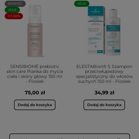
NOWOŚĆ
VEGE
VEGE
1+1-50%
SENSIBIOMÉ prebiotic
ELESTABion® S Szampon
skin care Pianka do mycia
przeciwłupieżowy
ciała i skóry głowy 150 ml
specjalistyczny do włosów
- Floslek
suchych 150 ml - Floslek
75,00 zł
34,99 zł
Dodaj do koszyka
Dodaj do koszyka