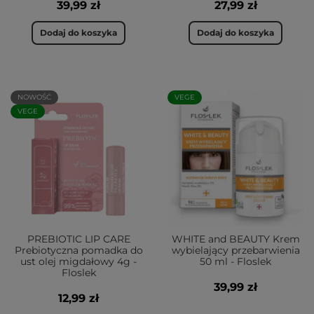
39,99 zł
27,99 zł
Dodaj do koszyka
Dodaj do koszyka
NOWOŚĆ
VEGE
VEGE
PREBIOTIC LIP CARE
WHITE and BEAUTY Krem
Prebiotyczna pomadka do
wybielający przebarwienia
ust olej migdałowy 4g -
50 ml - Floslek
Floslek
39,99 zł
12,99 zł