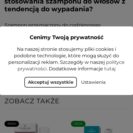
stosowania szamponu do włosów z
tendencją do wypadania?
Szampon przeznaczony do codziennego
stosowania, do włosów ze skłonnością do
Cenimy Twoją prywatność
wypadania. Dla uzyskania optymalnych rezultatów
stosować codziennie przez okres 3 miesięcy. Zaleca
Na naszej stronie stosujemy pliki cookies i
się stosowanie z preparatami z serii Elestabion® W.
podobne technologie, które mogą służyć do
personalizacji reklam. Szczegóły w naszej
polityce
prywatności
. Dodatkowe informacje
tutaj
Akceptuj wszystkie
Ustawienia
ZOBACZ TAKŻE
BRAK
VEGE