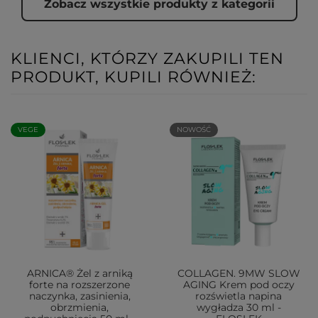
Zobacz wszystkie produkty z kategorii
KLIENCI, KTÓRZY ZAKUPILI TEN
PRODUKT, KUPILI RÓWNIEŻ:
VEGE
NOWOŚĆ
ARNICA® Żel z arniką
COLLAGEN. 9MW SLOW
forte na rozszerzone
AGING Krem pod oczy
naczynka, zasinienia,
rozświetla napina
obrzmienia,
wygładza 30 ml -