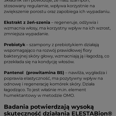
Składnik ten powoduje, że nasz szampon,
stosowany regularnie, wpływa korzystnie na
zwiększenie porostu oraz zapobiega ich wypadaniu.
Ekstrakt z żeń-szenia
– regeneruje, odżywia i
wzmacnia włosy, ma korzystny wpływ na ich wzrost,
zmniejsza wypadanie.
Prebiotyk
– szampony z prebiotykiem działają
wspomagająco na rozwój prawidłowej flory
bakteryjnej skóry głowy, wzmacniają ją i łagodzą, co
przekłada się na kondycję włosów.
Pantenol (prowitamina B5)
– nawilża, wygładza i
poprawia elastyczność, ma pozytywny wpływ na
odnowę i regenerację komórek skóry. Działa
łagodząco. To jest właśnie m.in. element
humektantowy w metodzie OMO.
Badania potwierdzają wysoką
skuteczność działania ELESTABion®