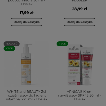
podpuchnięcia 50 ml -
FLOSLEK
Floslek
28,99 zł
17,99 zł
Dodaj do koszyka
Dodaj do koszyka
NOWOŚĆ
VEGE
VEGE
WHITE and BEAUTY Żel
ARNICA® Krem
rozjaśniający do higieny
nawilżający SPF 15 50 ml -
intymnej 225 ml - Floslek
Floslek