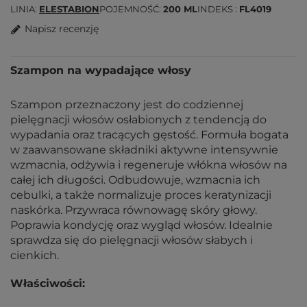
LINIA
ELESTABION
POJEMNOŚĆ
200 ML
INDEKS
FL4019
Napisz recenzję
Szampon na wypadające włosy
Szampon przeznaczony jest do codziennej
pielęgnacji włosów osłabionych z tendencją do
wypadania oraz tracących gęstość. Formuła bogata
w zaawansowane składniki aktywne intensywnie
wzmacnia, odżywia i regeneruje włókna włosów na
całej ich długości. Odbudowuje, wzmacnia ich
cebulki, a także normalizuje proces keratynizacji
naskórka. Przywraca równowagę skóry głowy.
Poprawia kondycję oraz wygląd włosów. Idealnie
sprawdza się do pielęgnacji włosów słabych i
cienkich.
Właściwości: