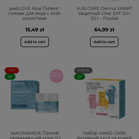
peelLOVE Aloe Пилинг-
SUN CARE Derma SMART
гоммаж для лица с AHA-
защитный стик SPF 50+
кислотами
20 г - Floslek
15,49 zł
64,99 zł
Add to cart
Add to cart
-40%
НОВОЕ
ДА
ДА
NIACINAMIDE Легкий
Набор HAND CARE
увлажняющий крем 50
Активный уход за кожей