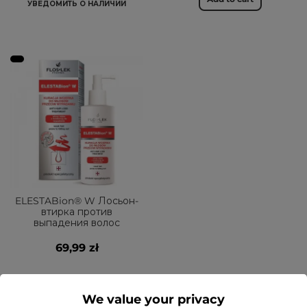
УВЕДОМИТЬ О НАЛИЧИИ
ELESTABion® W Лосьон-
втирка против
выпадения волос
69,99 zł
УВЕДОМИТЬ О НАЛИЧИИ
We value your privacy