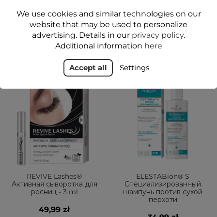
We use cookies and similar technologies on our
website that may be used to personalize
advertising. Details in our
privacy policy
.
ТОВАРЫ КАТЕГОРИИ
Additional information
here
Accept all
Settings
ДА
ДА
REVIVE Lashes®
ELESTABion® S
Активная сыворотка для
Специализированный
ресниц - 3 ml
шампунь против сухой
перхоти
49,99 zł