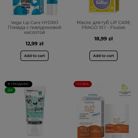
Vege Lip Care HYDRO
Масло для губ LIP CARE
Помада с гиалуроновой
FRAGO 10 г - Floslek
кислотой
18,99 zł
12,99 zł
Add to cart
Add to cart
В ПРОДАЖЕ!
1+1-50%
ДА