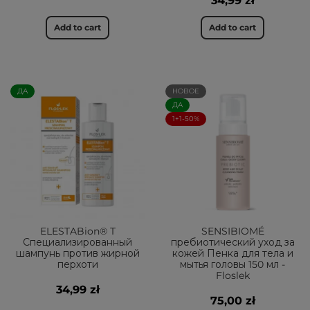
34,99 zł
Add to cart
Add to cart
ДА
НОВОЕ
ДА
1+1-50%
ELESTABion® T
SENSIBIOMÉ
Специализированный
пребиотический уход за
шампунь против жирной
кожей Пенка для тела и
перхоти
мытья головы 150 мл -
Floslek
34,99 zł
75,00 zł