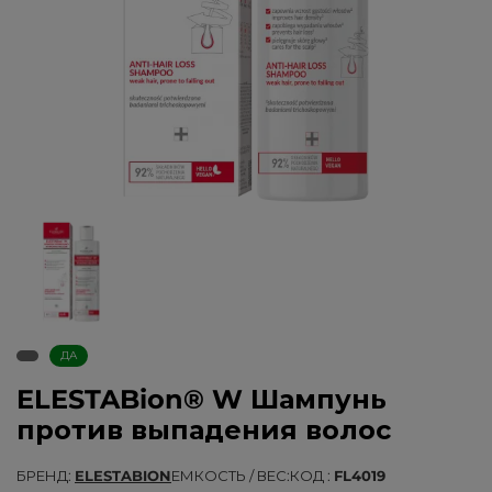
ДА
ELESTABion® W Шампунь
против выпадения волос
БРЕНД
ELESTABION
ЕМКОСТЬ / ВЕС
КОД
FL4019