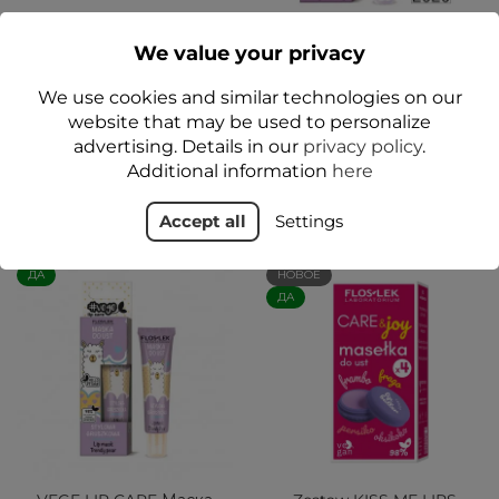
PREBIOTIC LIP CARE
VEGE LIP CARE Сахарный
We value your privacy
Пребиотическая губная
скраб для губ
помада с канделильским
Черничное
воском 4 г - Floslek
головокружение
We use cookies and similar technologies on our
website that may be used to personalize
12,99 zł
12,49 zł
advertising. Details in our
privacy policy
.
Additional information
here
Add to cart
Add to cart
Accept all
Settings
ДА
НОВОЕ
ДА