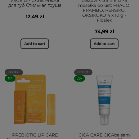
VEGE LIP CARE Маска
Zestaw KISS ME LIPS
для губ Стильная груша
masełka do ust: FRAGO,
FRAMBO, PERSIKO,
OKSIKOKO 4 x 10 g -
12,49 zł
Floslek
74,99 zł
Add to cart
Add to cart
НОВОЕ
НОВОЕ
ДА
ДА
PREBIOTIC LIP CARE
CICA CARE CICAbalsam