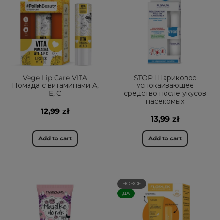
Vege Lip Care VITA
STOP Шариковое
Помада с витаминами A,
успокаивающее
E, C
средство после укусов
насекомых
12,99 zł
13,99 zł
Add to cart
Add to cart
НОВОЕ
ДА