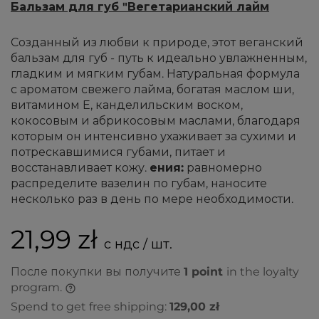
Бальзам для губ "Вегетарианский лайм
Созданный из любви к природе, этот веганский
бальзам для губ - путь к идеально увлажненным,
гладким и мягким губам. Натуральная формула
с ароматом свежего лайма, богатая маслом ши,
витамином Е, канделильским воском,
кокосовым и абрикосовым маслами, благодаря
которым он интенсивно ухаживает за сухими и
потрескавшимися губами, питает и
восстанавливает кожу.
ения:
равномерно
распределите вазелин по губам, наносите
несколько раз в день по мере необходимости.
21,99 zł
с ндс / шт.
После покупки вы получите
1
point
in the loyalty
program.
Spend to get free shipping:
129,00 zł