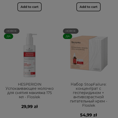
Add to cart
Add to cart
НОВОЕ
НОВОЕ
ДА
ДА
HESPERIDIN
Набор StopFailure:
Успокаивающее молочко
концентрат с
для снятия макияжа 175
гесперидином +
мл - Floslek
антивозрастной
питательный крем -
Floslek
29,99 zł
54,99 zł