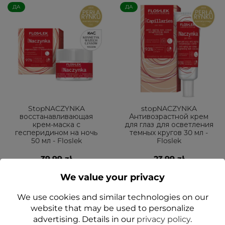
ДА
ДА
StopNACZYNKA
stopNACZYNKA
восстанавливающая
Антивозрастной крем
крем-маска с
для глаз для осветления
гесперидином на ночь
темных кругов 30 мл -
50 мл - Floslek
Floslek
39,99 zł
23,99 zł
We value your privacy
Add to cart
Add to cart
We use cookies and similar technologies on our
website that may be used to personalize
advertising. Details in our
privacy policy
.
ДА
ДА