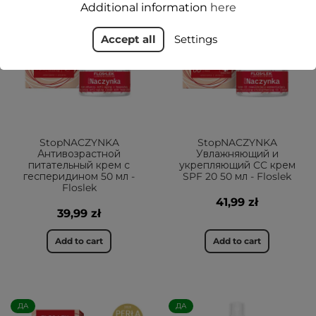
Additional information
here
Accept all
Settings
StopNACZYNKA
StopNACZYNKA
Антивозрастной
Увлажняющий и
питательный крем с
укрепляющий CC крем
гесперидином 50 мл -
SPF 20 50 мл - Floslek
Floslek
41,99 zł
39,99 zł
Add to cart
Add to cart
ДА
ДА