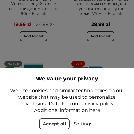
Увлажняющий гель с
тела и кожи головы для
гесперидином для ног
чувствительной, сухой
80г - Floslek
кожи 175 мл - Floslek
19,99 zł
24,99 zł
28,99 zł
Add to cart
Add to cart
НОВОЕ
-20%
ДА
НОВОЕ
ДА
We value your privacy
We use cookies and similar technologies on our
website that may be used to personalize
advertising. Details in our
privacy policy
.
Additional information
here
Accept all
Settings
Крем от гипергидроза
Уход PODOLOGY Спрей
стоп с октенидином и
с гесперидином для ног
дубильной кислотой 60
100 мл - Floslek