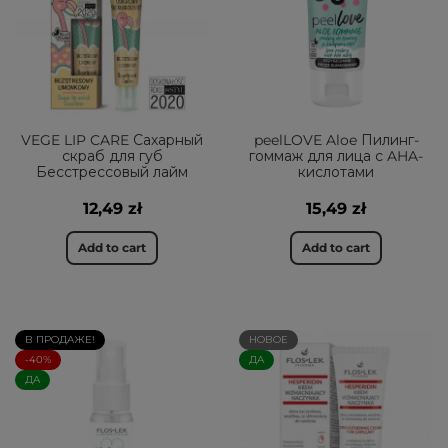
VEGE LIP CARE Сахарный
peelLOVE Aloe Пилинг-
скраб для губ
гоммаж для лица с AHA-
Бесстрессовый лайм
кислотами
12,49 zł
15,49 zł
Add to cart
Add to cart
В ПРОДАЖЕ!
НОВОЕ
-40%
ДА
ДА