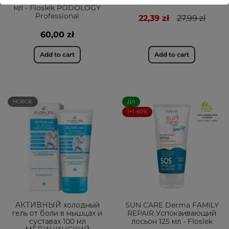
мл - Floslek PODOLOGY
Professional
22,39 zł
27,99 zł
60,00 zł
Add to cart
Add to cart
НОВОЕ
ДА
1+1-50%
АКТИВНЫЙ холодный
SUN CARE Derma FAMILY
гель от боли в мышцах и
REPAIR Успокаивающий
суставах 100 мл
лосьон 125 мл - Floslek