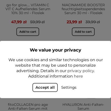
go for glow…. VITAMIN C
NIACINAMIDE BOOSTER
VIT C Aufhellendes Serum
feuchtigkeitsspendendes
10% 30 ml - Floslek
Serum 30 ml - Floslek
47,99 zł
59,99 zł
23,99 zł
39,99 zł
Add to cart
Add to cart
We value your privacy
JA
JA
We use cookies and similar technologies on our
website that may be used to personalize
advertising. Details in our
privacy policy
.
Additional information
here
Accept all
Settings
fitoCOLLAGEN pro age
HYALURON Anti-Falten-
Anti-Falten-Serum mit
Serum