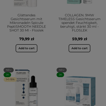
Glättendes
COLLAGEN. 9MW
Gesichtsserum mit
TIMELESS Gesichtsserum
Mikronadeln Spicule
spendet Feuchtigkeit,
PeptiSMOOTH NEEDLE
beruhigt, stärkt 30 ml -
SHOT 30 Ml - Floslek
FLOSLEK
79,99 zł
59,99 zł
Add to cart
Add to cart
NEU
NEU
JA
JA
1+1-15%