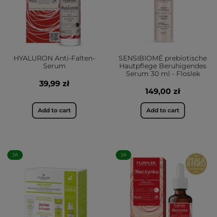
HYALURON Anti-Falten-
SENSIBIOMÉ prebiotische
Serum
Hautpflege Beruhigendes
Serum 30 ml - Floslek
39,99 zł
149,00 zł
Add to cart
Add to cart
JA
JA