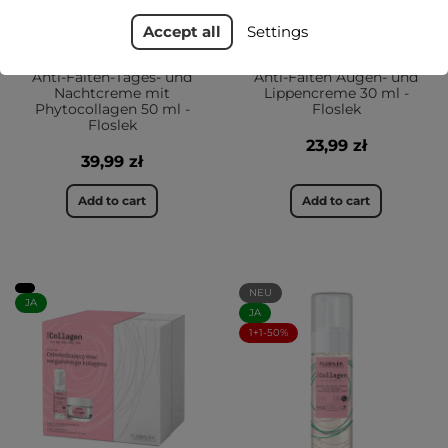
Accept all
Settings
fitoCOLLAGEN pro age
fitoCOLLAGEN pro age
Anti-Falten-Tages- und
Anti-Falten Augen- und
Nachtcreme mit
Lippencreme 30 ml -
Phytocollagen 50 ml -
Floslek
Floslek
23,99 zł
39,99 zł
Add to cart
Add to cart
NEU
JA
JA
1+1-50%