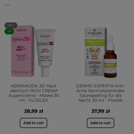
...
NEU
JA
KERAMIDEN. 3D Haut
DERMO EXPERT® Anti-
identisch RICH CREAM
Acne Normalisierendes
Augencreme - Maske 30
Säurepeeling für die
ml - FLOSLEK
Nacht 30 ml - Floslek
28,99 zł
37,99 zł
Add to cart
Add to cart