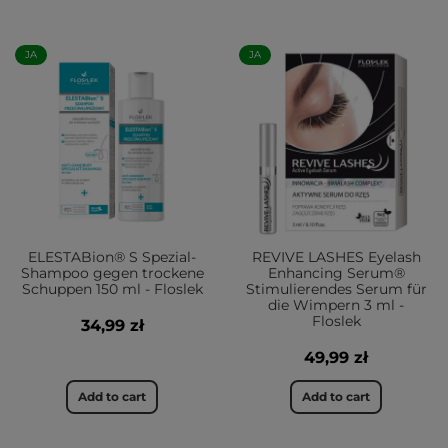
JA
JA
ELESTABion® S Spezial-
REVIVE LASHES Eyelash
Shampoo gegen trockene
Enhancing Serum®
Schuppen 150 ml - Floslek
Stimulierendes Serum für
die Wimpern 3 ml -
Floslek
34,99 zł
49,99 zł
Add to cart
Add to cart