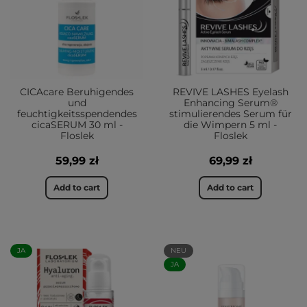
CICAcare Beruhigendes
REVIVE LASHES Eyelash
und
Enhancing Serum®
feuchtigkeitsspendendes
stimulierendes Serum für
cicaSERUM 30 ml -
die Wimpern 5 ml -
Floslek
Floslek
59,99 zł
69,99 zł
Add to cart
Add to cart
JA
NEU
JA