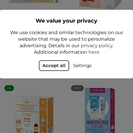
We value your privacy
EYE ZONE Aufhellung der
StopFailure Kit:
Augenpartie - Floslek-Set
Konzentrat mit
We use cookies and similar technologies on our
Hesperidin + Anti-Aging-
Pflegecreme - Floslek
website that may be used to personalize
24,99 zł
advertising. Details in our
privacy policy
.
54,99 zł
Additional information
here
Add to cart
Add to cart
Accept all
Settings
JA
NEU