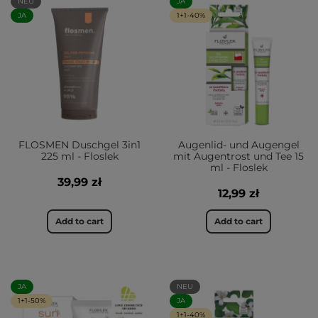
NEU
JA
JA
1+1-40%
FLOSMEN Duschgel 3in1
Augenlid- und Augengel
225 ml - Floslek
mit Augentrost und Tee 15
ml - Floslek
39,99 zł
12,99 zł
Add to cart
Add to cart
JA
NEU
1+1-50%
JA
1+1-40%