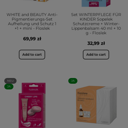
WHITE and BEAUTY Anti-
Set WINTERPFLEGE FÜR
Pigmentierungs-Set
KINDER Sopelek
Aufhellung und Schutz 1
Schutzcreme + Winter-
+1 + mini - Floslek
Lippenbalsam 40 ml + 10
g - Floslek
69,99 zł
32,99 zł
Add to cart
Add to cart
NEU
JA
JA