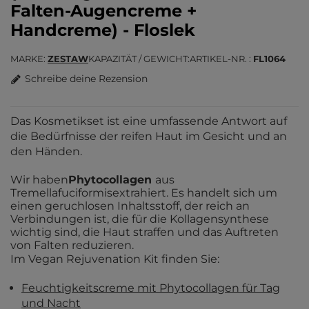
Falten-Augencreme +
Handcreme) - Floslek
MARKE
ZESTAW
KAPAZITÄT / GEWICHT
ARTIKEL-NR.
FL1064
Schreibe deine Rezension
Das Kosmetikset ist eine umfassende Antwort auf
die Bedürfnisse der reifen Haut im Gesicht und an
den Händen.
W
ir haben
Phytocollagen
aus
Tremella
fuciformis
extrahiert
. Es handelt sich um
einen geruchlosen Inhaltsstoff, der reich an
Verbindungen ist, die für die Kollagensynthese
wichtig sind, die Haut straffen und das Auftreten
von Falten reduzieren.
Im Vegan Rejuvenation Kit finden Sie:
Feuchtigkeitscreme mit Phytocollagen für Tag
und Nacht