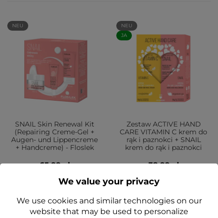
NEU
NEU
JA
SNAIL Skin Renewal Kit
Zestaw ACTIVE HAND
(Repairing Creme-Gel +
CARE VITAMIN C krem do
Augen- und Lippencreme
rąk i paznokci + SNAIL
+ Handcreme) - Floslek
krem do rąk i paznokci
65,99 zł
38,99 zł
We value your privacy
Add to cart
Add to cart
We use cookies and similar technologies on our
website that may be used to personalize