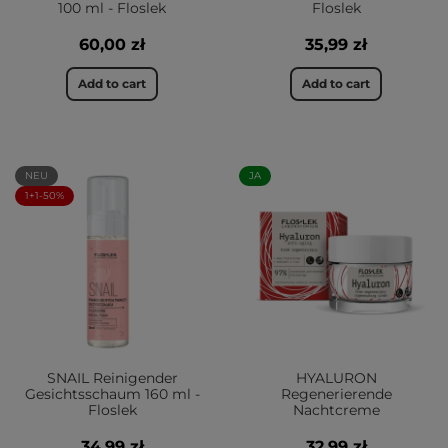
100 ml - Floslek
Floslek
60,00 zł
35,99 zł
Add to cart
Add to cart
NEU
JA
1+1-50%
SNAIL Reinigender
HYALURON
Gesichtsschaum 160 ml -
Regenerierende
Floslek
Nachtcreme
34,99 zł
32,99 zł