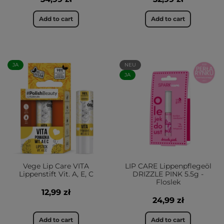
Add to cart
Add to cart
JA
NEU
JA
Vege Lip Care VITA
LIP CARE Lippenpflegeöl
Lippenstift Vit. A, E, C
DRIZZLE PINK 5.5g -
Floslek
12,99 zł
24,99 zł
Add to cart
Add to cart