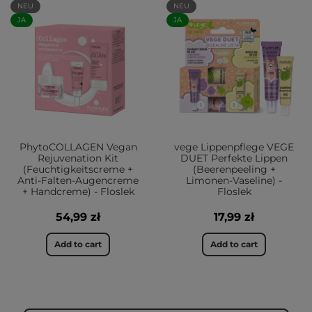
NEU
NEU
JA
JA
PhytoCOLLAGEN Vegan
vege Lippenpflege VEGE
Rejuvenation Kit
DUET Perfekte Lippen
(Feuchtigkeitscreme +
(Beerenpeeling +
Anti-Falten-Augencreme
Limonen-Vaseline) -
+ Handcreme) - Floslek
Floslek
54,99 zł
17,99 zł
Add to cart
Add to cart