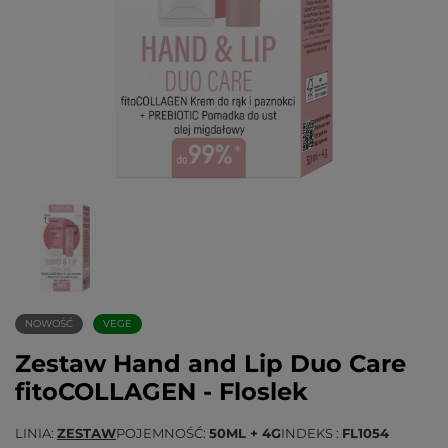
NOWOŚĆ
VEGE
Zestaw Hand and Lip Duo Care
fitoCOLLAGEN - Floslek
LINIA
ZESTAW
POJEMNOŚĆ
50ML + 4G
INDEKS
FL1054