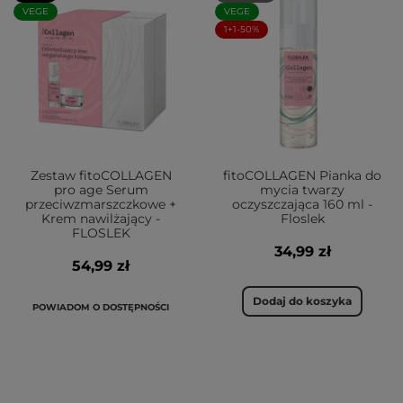
VEGE
VEGE
1+1-50%
Zestaw fitoCOLLAGEN
fitoCOLLAGEN Pianka do
pro age Serum
mycia twarzy
przeciwzmarszczkowe +
oczyszczająca 160 ml -
Krem nawilżający -
Floslek
FLOSLEK
34,99 zł
54,99 zł
Dodaj do koszyka
POWIADOM O DOSTĘPNOŚCI