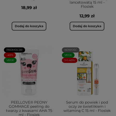
lancetowatą 15 ml -
Floslek
18,99 zł
12,99 zł
Dodaj do koszyka
Dodaj do koszyka
PROMOCJA!
NOWOŚĆ
-40%
VEGE
VEGE
1+1-40%
PEELLOVE® PEONY
Serum do powiek i pod
GOMMAGE peeling do
oczy ze świetlikiem i
twarzy z kwasami AHA 75
witaminą C 15 ml - Floslek
ml - Floslek