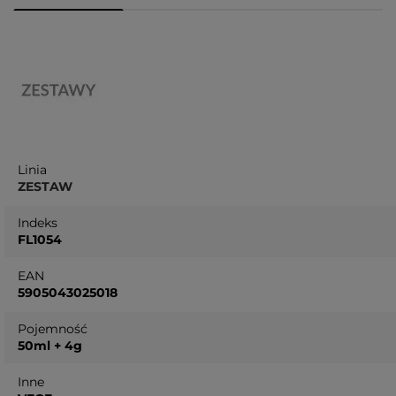
Linia
ZESTAW
Indeks
FL1054
EAN
5905043025018
Pojemność
50ml + 4g
Inne