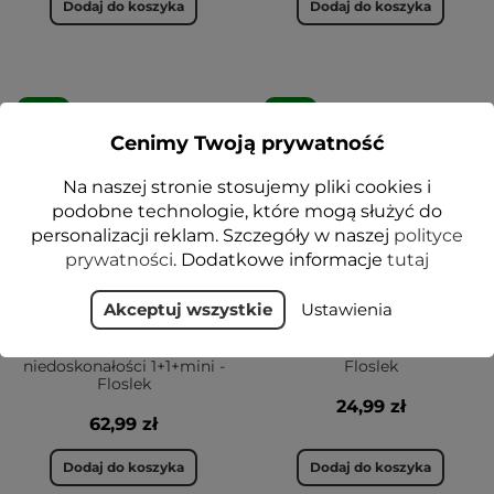
Dodaj do koszyka
Dodaj do koszyka
VEGE
VEGE
Cenimy Twoją prywatność
Na naszej stronie stosujemy pliki cookies i
podobne technologie, które mogą służyć do
personalizacji reklam. Szczegóły w naszej
polityce
prywatności
. Dodatkowe informacje
tutaj
Akceptuj wszystkie
Ustawienia
Zestaw ANTI ACNE 24H
EYE ZONE Rozświetlenie
System Redukcja sebum i
okolic oczu - zestaw
niedoskonałości 1+1+mini -
Floslek
Floslek
24,99 zł
62,99 zł
Dodaj do koszyka
Dodaj do koszyka