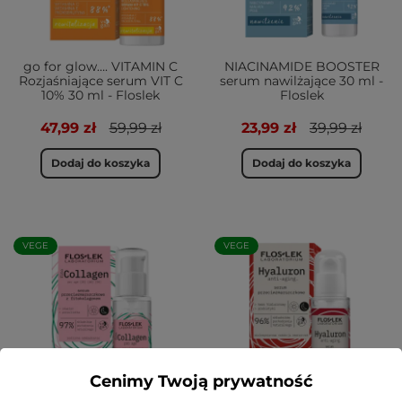
go for glow…. VITAMIN C
NIACINAMIDE BOOSTER
Rozjaśniające serum VIT C
serum nawilżające 30 ml -
10% 30 ml - Floslek
Floslek
47,99 zł
59,99 zł
23,99 zł
39,99 zł
Dodaj do koszyka
Dodaj do koszyka
VEGE
VEGE
Cenimy Twoją prywatność