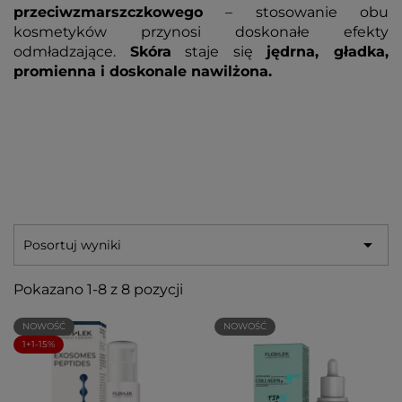
przeciwzmarszczkowego
– stosowanie obu
kosmetyków przynosi doskonałe efekty
odmładzające.
Skóra
staje się
jędrna, gładka,
promienna i doskonale nawilżona.

Posortuj wyniki
Pokazano 1-8 z 8 pozycji
NOWOŚĆ
NOWOŚĆ
1+1-15%