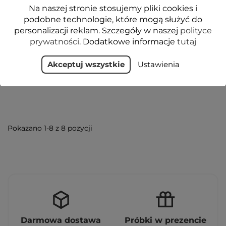
Na naszej stronie stosujemy pliki cookies i
fitoCOLLAGEN pro age
HYALURON Serum
podobne technologie, które mogą służyć do
Serum
przeciwzmarszczkowe -
personalizacji reklam. Szczegóły w naszej
przeciwzmarszczkowe z
30 ml - Floslek
polityce
fitokolagenem 30 ml
prywatności
. Dodatkowe informacje
tutaj
39,99 zł
31,99 zł
Akceptuj wszystkie
Ustawienia
Dodaj do koszyka
Dodaj do koszyka
Pokazano 1-8 z 8 pozycji
Darmowa dostawa
Próbki w prezencie