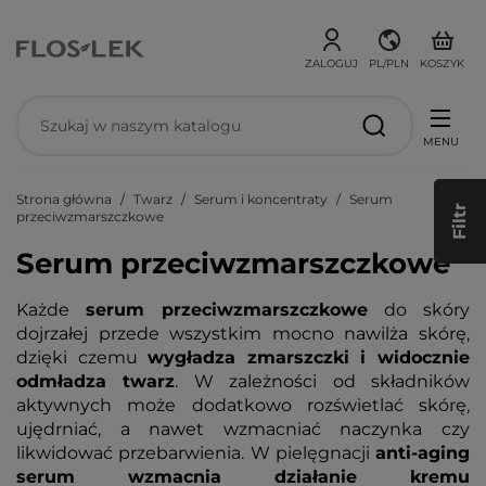
ZALOGUJ
PL/PLN
KOSZYK
MENU
Strona główna
Twarz
Serum i koncentraty
Serum
Filtr
przeciwzmarszczkowe
Serum przeciwzmarszczkowe
Każde
serum przeciwzmarszczkowe
do skóry
dojrzałej przede wszystkim mocno nawilża skórę,
dzięki czemu
wygładza zmarszczki i widocznie
odmładza twarz
. W zależności od składników
aktywnych może dodatkowo rozświetlać skórę,
ujędrniać, a nawet wzmacniać naczynka czy
likwidować przebarwienia. W pielęgnacji
anti-aging
serum wzmacnia działanie kremu