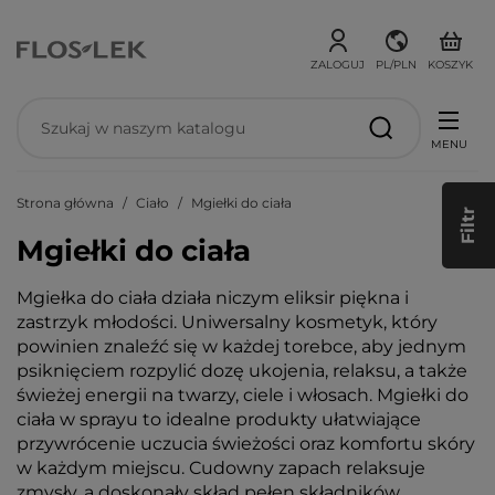
ZALOGUJ
PL/PLN
KOSZYK
MENU
Strona główna
Ciało
Mgiełki do ciała
Filtr
Mgiełki do ciała
Mgiełka do ciała działa niczym eliksir piękna i
zastrzyk młodości. Uniwersalny kosmetyk, który
powinien znaleźć się w każdej torebce, aby jednym
psiknięciem rozpylić dozę ukojenia, relaksu, a także
świeżej energii na twarzy, ciele i włosach. Mgiełki do
ciała w sprayu to idealne produkty ułatwiające
przywrócenie uczucia świeżości oraz komfortu skóry
w każdym miejscu. Cudowny zapach relaksuje
zmysły, a doskonały skład pełen składników