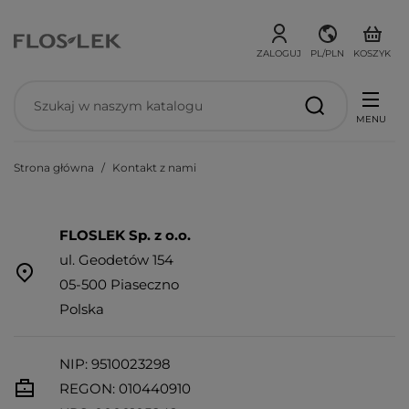
ZALOGUJ
PL/PLN
KOSZYK
MENU
Strona główna
Kontakt z nami
FLOSLEK Sp. z o.o.
ul. Geodetów 154
05-500 Piaseczno
Polska
NIP: 9510023298
REGON: 010440910