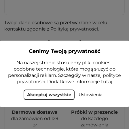
Twoje dane osobowe są przetwarzane w celu
kontaktu zgodnie z
Polityką prywatności.
Cenimy Twoją prywatność
Na naszej stronie stosujemy pliki cookies i
podobne technologie, które mogą służyć do
personalizacji reklam. Szczegóły w naszej
polityce
prywatności
. Dodatkowe informacje
tutaj
Akceptuj wszystkie
Ustawienia
Darmowa dostawa
Próbki w prezencie
dla zamówień od 129
do każdego
zł
zamówienia