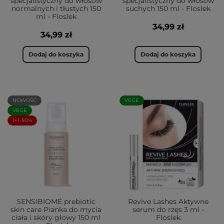
specjalistyczny do włosów
specjalistyczny do włosów
normalnych i tłustych 150
suchych 150 ml - Floslek
ml - Floslek
34,99 zł
34,99 zł
Dodaj do koszyka
Dodaj do koszyka
NOWOŚĆ
VEGE
VEGE
1+1-50%
SENSIBIOMÉ prebiotic
Revive Lashes Aktywne
skin care Pianka do mycia
serum do rzęs 3 ml -
ciała i skóry głowy 150 ml
Floslek