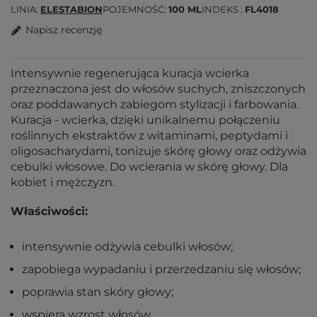
LINIA
ELESTABION
POJEMNOŚĆ
100 ML
INDEKS
FL4018
Napisz recenzję
Intensywnie regenerująca kuracja wcierka
przeznaczona jest do włosów suchych, zniszczonych
oraz poddawanych zabiegom stylizacji i farbowania.
Kuracja - wcierka, dzięki unikalnemu połączeniu
roślinnych ekstraktów z witaminami, peptydami i
oligosacharydami, tonizuje skórę głowy oraz odżywia
cebulki włosowe. Do wcierania w skórę głowy. Dla
kobiet i mężczyzn.
Właściwości:
intensywnie odżywia cebulki włosów;
zapobiega wypadaniu i przerzedzaniu się włosów;
poprawia stan skóry głowy;
wspiera wzrost włosów.