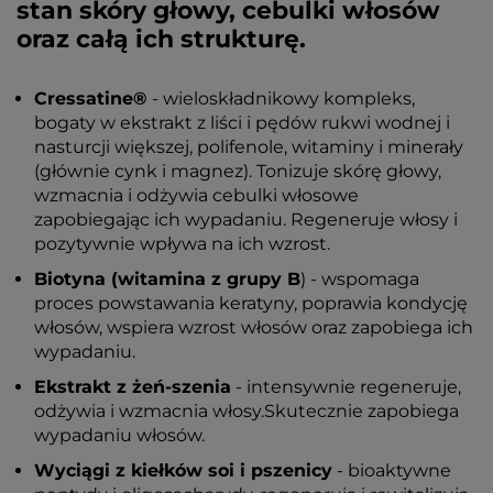
stan skóry głowy, cebulki włosów
oraz całą ich strukturę.
Cressatine®
- wieloskładnikowy kompleks,
bogaty w ekstrakt z liści i pędów rukwi wodnej i
nasturcji większej, polifenole, witaminy i minerały
(głównie cynk i magnez). Tonizuje skórę głowy,
wzmacnia i odżywia cebulki włosowe
zapobiegając ich wypadaniu. Regeneruje włosy i
pozytywnie wpływa na ich wzrost.
Biotyna (witamina z grupy B
) - wspomaga
proces powstawania keratyny, poprawia kondycję
włosów, wspiera wzrost włosów oraz zapobiega ich
wypadaniu.
Ekstrakt z żeń-szenia
- intensywnie regeneruje,
odżywia i wzmacnia włosy.Skutecznie zapobiega
wypadaniu włosów.
Wyciągi z kiełków soi i pszenicy
- bioaktywne