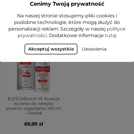
Cenimy Twoją prywatność
POWIADOM O DOSTĘPNOŚCI
POWIADOM O DOSTĘPNOŚCI
Na naszej stronie stosujemy pliki cookies i
podobne technologie, które mogą służyć do
personalizacji reklam. Szczegóły w naszej
polityce
prywatności
. Dodatkowe informacje
tutaj
BRAK
Akceptuj wszystkie
Ustawienia
ELESTABion® W Kuracja
wcierka do włosów
przeciw wypadaniu 100 ml
- Floslek
69,99 zł