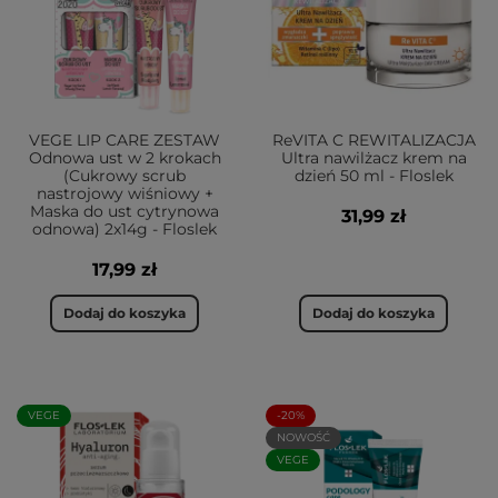
VEGE LIP CARE ZESTAW
ReVITA C REWITALIZACJA
Odnowa ust w 2 krokach
Ultra nawilżacz krem na
(Cukrowy scrub
dzień 50 ml - Floslek
nastrojowy wiśniowy +
Maska do ust cytrynowa
31,99 zł
odnowa) 2x14g - Floslek
17,99 zł
Dodaj do koszyka
Dodaj do koszyka
VEGE
-20%
NOWOŚĆ
VEGE