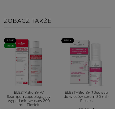
ZOBACZ TAKŻE
BRAK
BRAK
VEGE
ELESTABion® W
ELESTABion® R Jedwab
Szampon zapobiegający
do włosów serum 30 ml -
wypadaniu włosów 200
Floslek
ml - Floslek
23,99 zł
34,99 zł