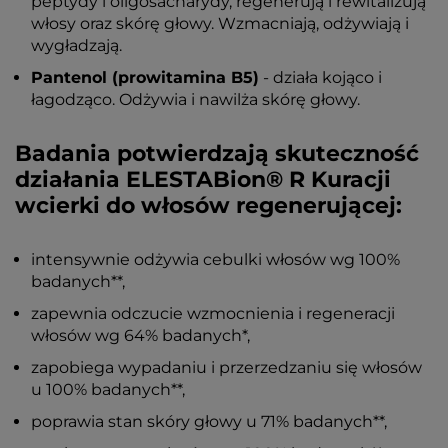
peptydy i oligosacharydy, regenerują i rewitalizują
włosy oraz skórę głowy. Wzmacniają, odżywiają i
wygładzają.
Pantenol (prowitamina B5)
- działa kojąco i
łagodząco. Odżywia i nawilża skórę głowy.
Badania potwierdzają skuteczność
działania ELESTABion® R Kuracji
wcierki do włosów regenerującej:
intensywnie odżywia cebulki włosów wg 100%
badanych**,
zapewnia odczucie wzmocnienia i regeneracji
włosów wg 64% badanych*,
zapobiega wypadaniu i przerzedzaniu się włosów
u 100% badanych**,
poprawia stan skóry głowy u 71% badanych**,