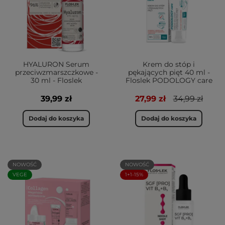
HYALURON Serum
Krem do stóp i
przeciwzmarszczkowe -
pękających pięt 40 ml -
30 ml - Floslek
Floslek PODOLOGY care
39,99 zł
27,99 zł
34,99 zł
Dodaj do koszyka
Dodaj do koszyka
NOWOŚĆ
NOWOŚĆ
VEGE
1+1-15%