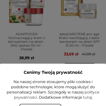
ADAPTOGEN
betaCAROTENE pro age
Wzmacniający krem z
Krem nawilżający z beta-
żeń-szeniem na dzień -
karotenem na dzień SPF
EKO zestaw 50 ml -
15 50 ml - Floslek
Floslek
33,59 zł
41,99 zł
28,99 zł
Dodaj do koszyka
POWIADOM O DOSTĘPNOŚCI
Cenimy Twoją prywatność
Na naszej stronie stosujemy pliki cookies i
podobne technologie, które mogą służyć do
-20%
-20%
personalizacji reklam. Szczegóły w naszej
polityce
VEGE
VEGE
prywatności
. Dodatkowe informacje
tutaj