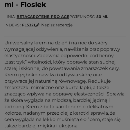
ml - Floslek
LINIA
BETACAROTENE PRO AGE
POJEMNOŚĆ
50 ML
Napisz recenzję
INDEKS
FL5321
Uniwersalny krem na dzień i na noc do skóry
wymagającej odżywienia, nawilżenia oraz poprawy
elastyczności. Zapewnia odpowiedni codzienny
„zastrzyk” witalności, który poprawia stan suchej,
szarej i skłonnej do powstawania zmarszczek cery.
Krem głęboko nawilża i odżywia skórę oraz
przywraca jej naturalną równowagę. Redukuje
zmarszczki mimiczne oraz kurze łapki, a także
znacząco wpływa na poprawę elastyczności. Sprawia,
że skóra wygląda na młodszą, bardziej jędrną i
zadbaną. Krem z beta karotenem o delikatnym
kolorze, nadanym przez olej z karotki sprawia, że
cera wygląda na lekko muśniętą słońcem, staje się
także bardziej miękka i ukojona.