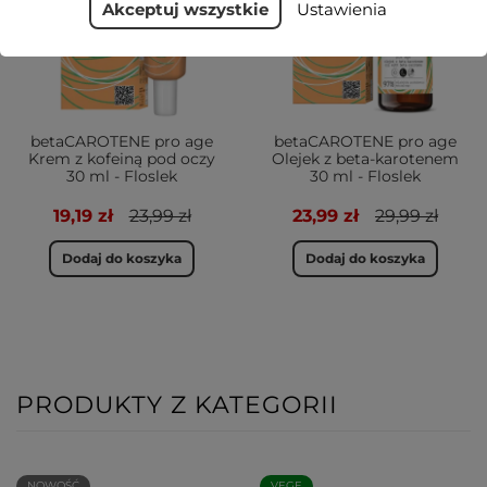
Akceptuj wszystkie
Ustawienia
betaCAROTENE pro age
betaCAROTENE pro age
Krem z kofeiną pod oczy
Olejek z beta-karotenem
30 ml - Floslek
30 ml - Floslek
19,19 zł
23,99 zł
23,99 zł
29,99 zł
Dodaj do koszyka
Dodaj do koszyka
PRODUKTY Z KATEGORII
NOWOŚĆ
VEGE