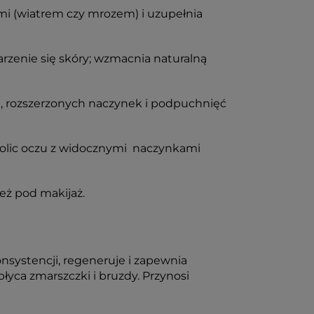
mi (wiatrem czy mrozem) i uzupełnia
arzenie się skóry; wzmacnia naturalną
ń, rozszerzonych naczynek i podpuchnięć
okolic oczu z widocznymi naczynkami
ież pod makijaż.
onsystencji, regeneruje i zapewnia
yca zmarszczki i bruzdy. Przynosi