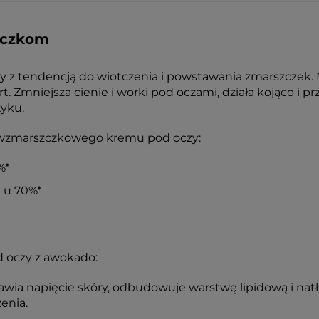
zczkom
y z tendencją do wiotczenia i powstawania zmarszczek. Na
t. Zmniejsza cienie i worki pod oczami, działa kojąco i p
tyku.
ciwzmarszczkowego kremu pod oczy:
%*
 u 70%*
d oczy z awokado:
rawia napięcie skóry, odbudowuje warstwę lipidową i nat
enia.