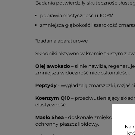
Badania potwierdziły skuteczność tłuste
poprawia elastyczność u 100%*
zmniejsza głębokość i szerokość zmars
*badania aparaturowe
Składniki aktywne w kremie tłustym z a
Olej awokado
– silnie nawilża, regeneruj
zmniejsza widoczność niedoskonałości.
Peptydy
- wygładzają zmarszczki, rozjaśn
Koenzym Q10
– przeciwutleniający składn
elastyczność.
Masło Shea
- doskonale zmiękcza i wygła
ochronny płaszcz lipidowy.
Na n
któ