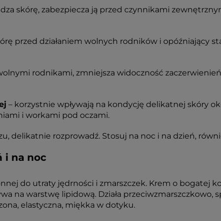
dza skórę, zabezpiecza ją przed czynnikami zewnętrzny
órę przed działaniem wolnych rodników i opóźniający st
 wolnymi rodnikami, zmniejsza widoczność zaczerwienie
ej
– korzystnie wpływają na kondycję delikatnej skóry 
niami i workami pod oczami.
u, delikatnie rozprowadź. Stosuj na noc i na dzień, równ
 i na noc
łonnej do utraty jędrności i zmarszczek. Krem o bogatej k
wa na warstwę lipidową. Działa przeciwzmarszczkowo, spł
dzona, elastyczna, miękka w dotyku.