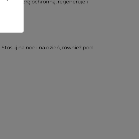
alną barierę ochronną, regeneruje i
 Stosuj na noc i na dzień, również pod