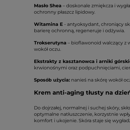
Masło Shea
– doskonale zmiękcza i wygła
ochronny płaszcz lipidowy.
Witamina E
- antyoksydant, chroniący sk
barierę ochronną, regeneruje i odżywia.
Trokserutyna
– bioflawonoid walczący z
wokół oczu.
Ekstrakty z kasztanowca i arniki górski
krwionośnymi oraz podpuchnięciami, cie
Sposób użycia:
nanieś na skórę wokół ocz
Krem anti-aging tłusty na dzień
Do dojrzałej, normalnej i suchej skóry, sk
optymalne natłuszczenie, korzystnie wpły
komfort i ukojenie. Skóra staje się wygła