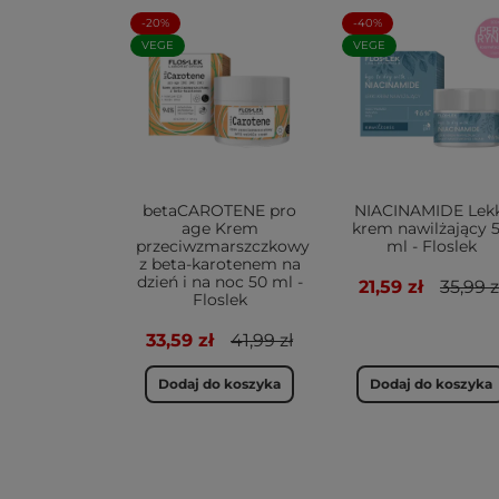
-20%
-40%
VEGE
VEGE
betaCAROTENE pro
NIACINAMIDE Lekk
age Krem
krem nawilżający 
przeciwzmarszczkowy
ml - Floslek
z beta-karotenem na
dzień i na noc 50 ml -
21,59 zł
35,99 z
Floslek
33,59 zł
41,99 zł
Dodaj do koszyka
Dodaj do koszyka