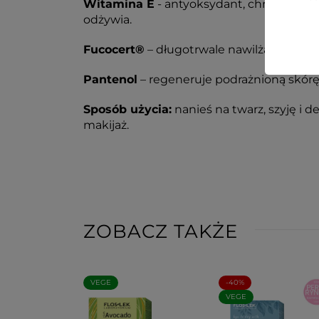
Witamina E
- antyoksydant, chroniący s
odżywia.
Fucocert®
– długotrwale nawilża, wygładza
Pantenol
– regeneruje podrażnioną skórę, 
Sposób użycia:
nanieś na twarz, szyję i d
makijaż.
ZOBACZ TAKŻE
VEGE
-40%
VEGE