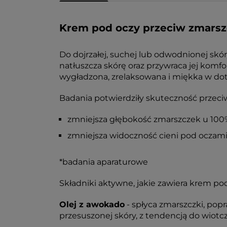
Krem pod oczy przeciw zmars
Do dojrzałej, suchej lub odwodnionej skór
natłuszcza skórę oraz przywraca jej komfor
wygładzona, zrelaksowana i miękka w do
Badania potwierdziły skuteczność prze
zmniejsza głębokość zmarszczek u 100
zmniejsza widoczność cieni pod oczami
*badania aparaturowe
Składniki aktywne, jakie zawiera krem po
Olej z awokado
- spłyca zmarszczki, pop
przesuszonej skóry, z tendencją do wiotcz