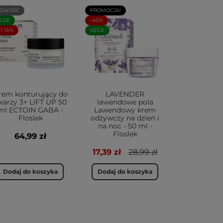
OWOŚĆ
PROMOCJA!
EGE
-40%
+1-15%
VEGE
rem konturujący do
LAVENDER
warzy 3× LIFT UP 50
lawendowe pola
ml ECTOIN GABA -
Lawendowy krem
Floslek
odżywczy na dzień i
na noc - 50 ml -
Floslek
64,99 zł
17,39 zł
28,99 zł
Dodaj do koszyka
Dodaj do koszyka