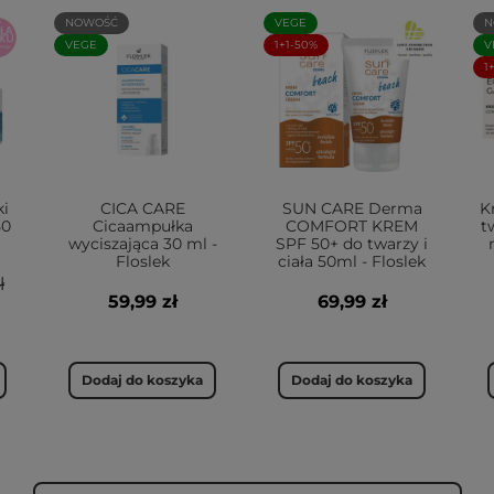
NOWOŚĆ
VEGE
N
VEGE
1+1-50%
V
1
i
CICA CARE
SUN CARE Derma
K
50
Cicaampułka
COMFORT KREM
t
wyciszająca 30 ml -
SPF 50+ do twarzy i
Floslek
ciała 50ml - Floslek
ł
59,99 zł
69,99 zł
Dodaj do koszyka
Dodaj do koszyka