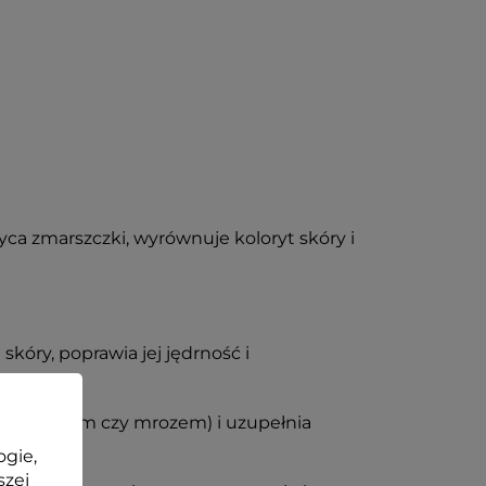
łyca zmarszczki, wyrównuje koloryt skóry i
skóry, poprawia jej jędrność i
mi (wiatrem czy mrozem) i uzupełnia
ogie,
szej