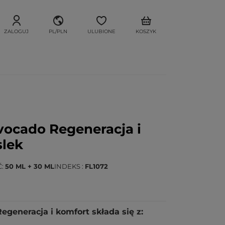
ZALOGUJ
PL/PLN
ULUBIONE
KOSZYK
vocado Regeneracja i
slek
Ć
50 ML + 30 ML
INDEKS
FL1072
generacja i komfort składa się z: