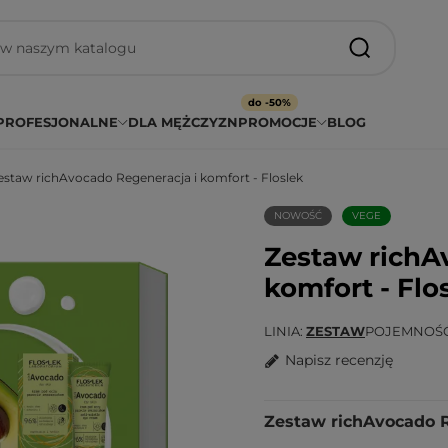
do -50%
PROFESJONALNE
DLA MĘŻCZYZN
PROMOCJE
BLOG
estaw richAvocado Regeneracja i komfort - Floslek
NOWOŚĆ
VEGE
Zestaw richA
komfort - Flo
LINIA
ZESTAW
POJEMNOŚ
Napisz recenzję
Zestaw richAvocado Re