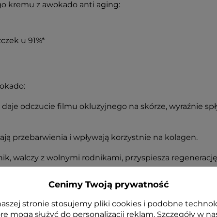
go kremu z awokado anti aging:
zczek u 91%*
wokado:
e daje odczucie filmu okluzyjnego na skórze, wyraźnie sp
iają przebarwienia i wpływają korzystnie na kolagen.
ik, walczy z wolnymi rodnikami, przyspiesza regenerację 
Cenimy Twoją prywatność
dza skórę, zabezpiecza ją przed czynnikami zewnętrzny
aszej stronie stosujemy pliki cookies i podobne technol
re mogą służyć do personalizacji reklam. Szczegóły w na