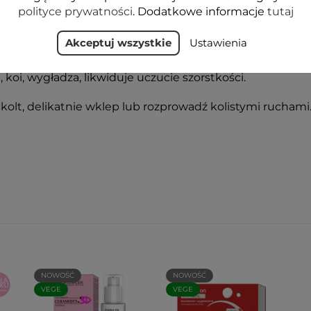
kórę przed działaniem wolnych rodników, wzmacnia natur
polityce prywatności
. Dodatkowe informacje
tutaj
Akceptuj wszystkie
Ustawienia
, przynosi ulgę przesuszonej i ściągniętej skórze.
koi, wygładza, likwiduje uczucie szorstkości.
ekolt, delikatnie wklep lub rozprowadź kolistymi ruchami.
NOWOŚĆ
NOWOŚĆ
VEGE
VEGE