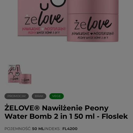
PROMOCJA!
BRAK
VEGE
ŻELOVE® Nawilżenie Peony
Water Bomb 2 in 1 50 ml - Floslek
POJEMNOŚĆ
50 ML
INDEKS
FL4200