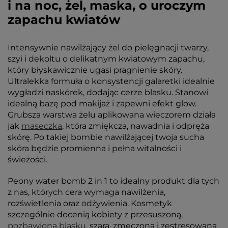
i na noc, żel, maska, o uroczym
zapachu kwiatów
Intensywnie nawilżający żel do pielęgnacji twarzy,
szyi i dekoltu o delikatnym kwiatowym zapachu,
który błyskawicznie ugasi pragnienie skóry.
Ultralekka formuła o konsystencji galaretki idealnie
wygładzi naskórek, dodając cerze blasku. Stanowi
idealną bazę pod makijaż i zapewni efekt glow.
Grubsza warstwa żelu aplikowana wieczorem działa
jak
maseczka
, która zmiękcza, nawadnia i odpręża
skórę. Po takiej bombie nawilżającej twoja sucha
skóra będzie promienna i pełna witalności i
świeżości.
Peony water bomb 2 in 1 to idealny produkt dla tych
z nas, których cera wymaga nawilżenia,
rozświetlenia oraz odżywienia. Kosmetyk
szczególnie docenią kobiety z przesuszoną,
pozbawioną blasku
, szarą, zmęczoną i zestresowaną