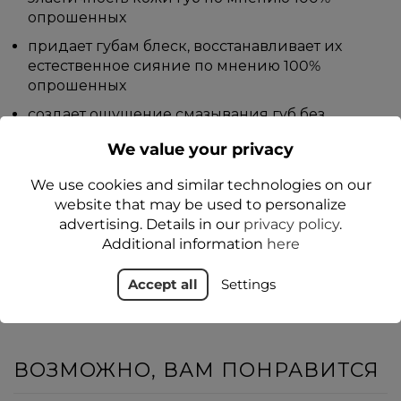
опрошенных
придает губам блеск, восстанавливает их
естественное сияние по мнению 100%
опрошенных
создает ощущение смазывания губ без
эффекта липкости или тяжелого, неприятного
We value your privacy
слоя по мнению 100% опрошенных.
We use cookies and similar technologies on our
Способ применения:
нанесите на губы,
website that may be used to personalize
применяйте несколько раз в день по мере
advertising. Details in our
privacy policy
.
необходимости.
Additional information
here
Accept all
Settings
ВОЗМОЖНО, ВАМ ПОНРАВИТСЯ