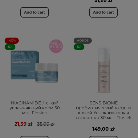
21,99 zł
Add to cart
Add to cart
-40%
НОВОЕ
ДА
ДА
NIACINAMIDE Легкий
SENSIBIOMÉ
увлажняющий крем 50
пребиотический уход за
мл - Floslek
кожей Успокаивающая
сыворотка 30 мл - Floslek
21,59 zł
35,99 zł
149,00 zł