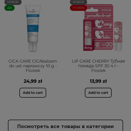
НОВОЕ
НОВОЕ
ДА
1+1-50%
CICA CARE CICAbalsam
LIP CARE CHERRY Губная
do ust naprawczy 10 g -
помада SPF 30 4 г -
Floslek
Floslek
24,99 zł
13,99 zł
Add to cart
Add to cart
Посмотреть все товары в категории