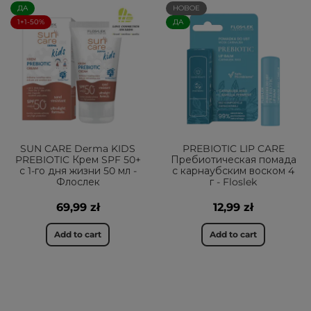
ДА
НОВОЕ
1+1-50%
ДА
SUN CARE Derma KIDS
PREBIOTIC LIP CARE
PREBIOTIC Крем SPF 50+
Пребиотическая помада
с 1-го дня жизни 50 мл -
с карнаубским воском 4
Флослек
г - Floslek
69,99 zł
12,99 zł
Add to cart
Add to cart